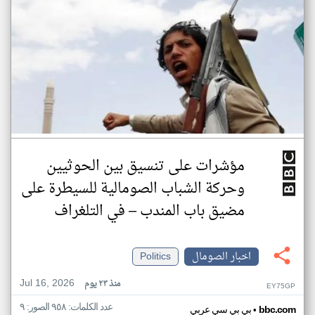
مؤشرات على تنسيق بين الحوثيين
وحركة الشباب الصومالية للسيطرة على
مضيق باب المندب – في التلغراف
اخبار الصومال
Politics
Jul 16, 2026
منذ ٢٣ يوم
EY75GP
عدد الكلمات: ٩٥٨ الصور: ٩
•
bbc.com
بي بي سي عربي