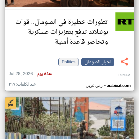
تطورات خطيرة في الصومال.. قوات
بونتلاند تدفع بتعزيزات عسكرية
وتحاصر قاعدة أمنية
اخبار الصومال
Politics
Jul 28, 2026
منذ ١١ يوم
RZ60PA
عدد الكلمات: ٢١٧
•
arabic.rt.com
ار تي عربي