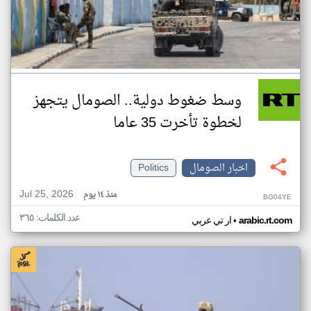
وسط ضغوط دولية.. الصومال يتجهز
لخطوة تأخرت 35 عاما
اخبار الصومال
Politics
Jul 25, 2026
منذ ١٤ يوم
BG04YE
عدد الكلمات: ٣٦٥
•
arabic.rt.com
ار تي عربي