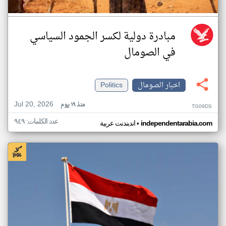
مبادرة دولية لكسر الجمود السياسي
في الصومال
اخبار الصومال
Politics
Jul 20, 2026
منذ ١٩ يوم
TG09DS
عدد الكلمات: ٩٤٩
•
independentarabia.com
اندبندنت عربية