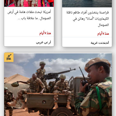
أمريكا تبحث ملفات هامة في أرض
قراصنة يتخذون أفراد طاقم ناقلة
klyoum.com
الصومال.. ما علاقة باب ...
الكيماويات "أسانا" رهائن في
تغيير الدولة
تعبر
الصومال
مصادر الأخبار من الصومال
المقالات
الموجوده
اخبار الصومال على مدار الساعة
هنا عن
منذ ٧ أيام
منذ ٧ أيام
وجهة
نظر
أهم اخبار الصومال العاجلة والمباشرة
كاتبيها.
ار تي عربي
اندبندنت عربية