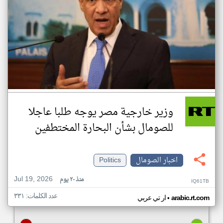
وزير خارجية مصر يوجه طلبا عاجلا
للصومال بشأن البحارة المختطفين
اخبار الصومال
Politics
Jul 19, 2026
منذ ٢٠ يوم
IQ61TB
عدد الكلمات: ٣٣١
•
arabic.rt.com
ار تي عربي