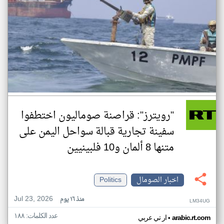
"رويترز": قراصنة صوماليون اختطفوا
سفينة تجارية قبالة سواحل اليمن على
متنها 8 ألمان و10 فلبينيين
اخبار الصومال
Politics
Jul 23, 2026
منذ ١٦ يوم
LM34UG
عدد الكلمات: ١٨٨
•
arabic.rt.com
ار تي عربي