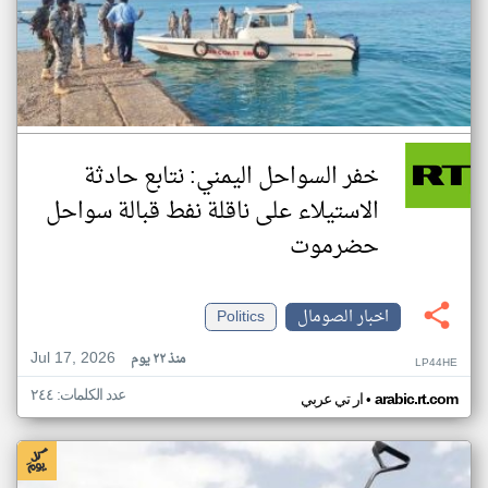
خفر السواحل اليمني: نتابع حادثة
الاستيلاء على ناقلة نفط قبالة سواحل
حضرموت
اخبار الصومال
Politics
Jul 17, 2026
منذ ٢٢ يوم
LP44HE
عدد الكلمات: ٢٤٤
•
arabic.rt.com
ار تي عربي