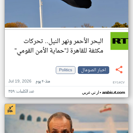
البحر الأحمر ونهر النيل.. تحركات
مكثفة للقاهرة لـ"حماية الأمن القومي"
اخبار الصومال
Politics
Jul 19, 2026
منذ ٢٠ يوم
EY14CV
عدد الكلمات: ٣٥٩
•
arabic.rt.com
ار تي عربي