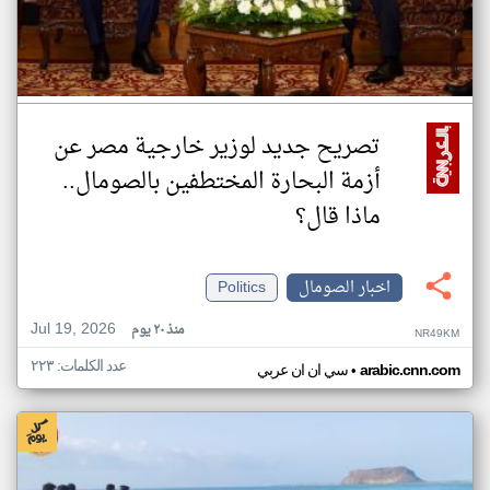
تصريح جديد لوزير خارجية مصر عن
أزمة البحارة المختطفين بالصومال..
ماذا قال؟
اخبار الصومال
Politics
Jul 19, 2026
منذ ٢٠ يوم
NR49KM
عدد الكلمات: ٢٢٣
•
arabic.cnn.com
سي ان ان عربي