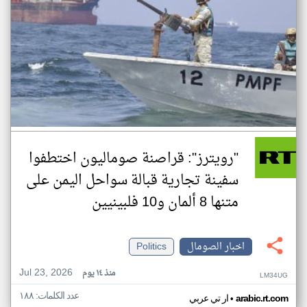
"رويترز": قراصنة صوماليون اختطفوا
سفينة تجارية قبالة سواحل اليمن على
متنها 8 ألمان و10 فلبينيين
اخبار الصومال
Politics
Jul 23, 2026
منذ ١٤ يوم
LM34UG
عدد الكلمات: ١٨٨
•
arabic.rt.com
ار تي عربي