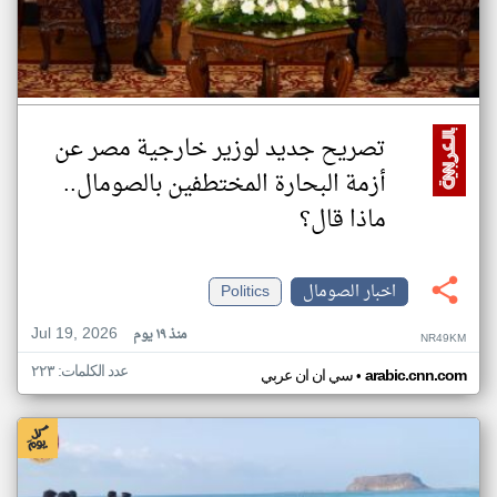
تصريح جديد لوزير خارجية مصر عن
أزمة البحارة المختطفين بالصومال..
ماذا قال؟
اخبار الصومال
Politics
Jul 19, 2026
منذ ١٩ يوم
NR49KM
عدد الكلمات: ٢٢٣
•
arabic.cnn.com
سي ان ان عربي