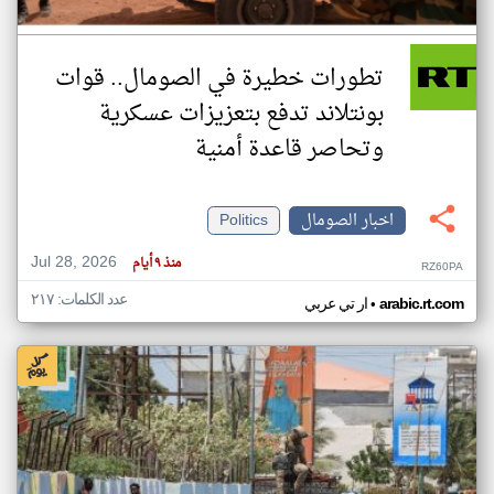
تطورات خطيرة في الصومال.. قوات
بونتلاند تدفع بتعزيزات عسكرية
وتحاصر قاعدة أمنية
اخبار الصومال
Politics
Jul 28, 2026
منذ ٩ أيام
RZ60PA
عدد الكلمات: ٢١٧
•
arabic.rt.com
ار تي عربي