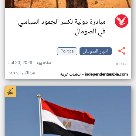
مبادرة دولية لكسر الجمود السياسي
في الصومال
اخبار الصومال
Politics
Jul 20, 2026
منذ ١٧ يوم
TG09DS
عدد الكلمات: ٩٤٩
•
independentarabia.com
اندبندنت عربية