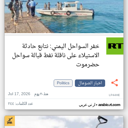
خفر السواحل اليمني: نتابع حادثة
الاستيلاء على ناقلة نفط قبالة سواحل
حضرموت
اخبار الصومال
Politics
Jul 17, 2026
منذ ٢٠ يوم
LP44HE
عدد الكلمات: ٢٤٤
•
arabic.rt.com
ار تي عربي