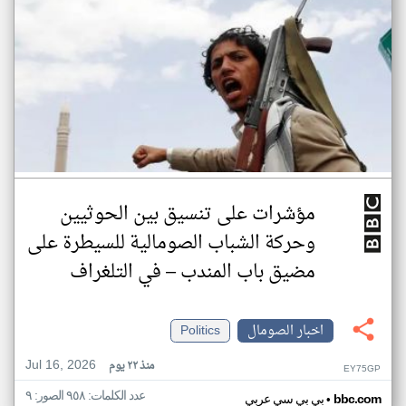
مؤشرات على تنسيق بين الحوثيين
وحركة الشباب الصومالية للسيطرة على
مضيق باب المندب – في التلغراف
اخبار الصومال
Politics
Jul 16, 2026
منذ ٢٢ يوم
EY75GP
عدد الكلمات: ٩٥٨ الصور: ٩
•
bbc.com
بي بي سي عربي