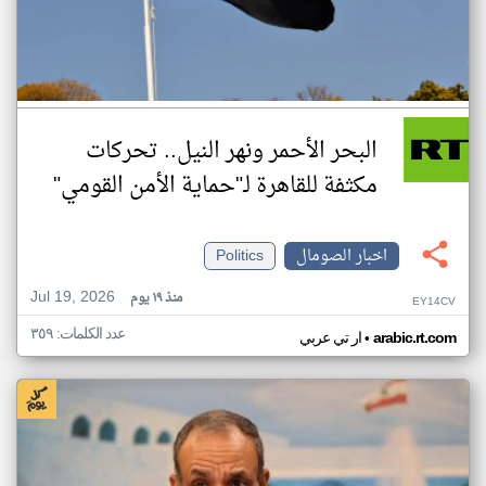
البحر الأحمر ونهر النيل.. تحركات
مكثفة للقاهرة لـ"حماية الأمن القومي"
اخبار الصومال
Politics
Jul 19, 2026
منذ ١٩ يوم
EY14CV
عدد الكلمات: ٣٥٩
•
arabic.rt.com
ار تي عربي