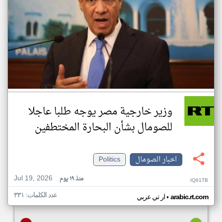
وزير خارجية مصر يوجه طلبا عاجلا
للصومال بشأن البحارة المختطفين
اخبار الصومال
Politics
Jul 19, 2026
منذ ١٩ يوم
IQ61TB
عدد الكلمات: ٣٣١
•
arabic.rt.com
ار تي عربي