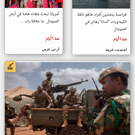
أمريكا تبحث ملفات هامة في أرض
قراصنة يتخذون أفراد طاقم ناقلة
klyoum.com
الصومال.. ما علاقة باب ...
الكيماويات "أسانا" رهائن في
تغيير الدولة
تعبر
الصومال
مصادر الأخبار من الصومال
المقالات
الموجوده
اخبار الصومال على مدار الساعة
هنا عن
منذ ٦ أيام
منذ ٦ أيام
وجهة
نظر
أهم اخبار الصومال العاجلة والمباشرة
كاتبيها.
ار تي عربي
اندبندنت عربية