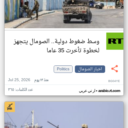
وسط ضغوط دولية.. الصومال يتجهز
لخطوة تأخرت 35 عاما
اخبار الصومال
Politics
Jul 25, 2026
منذ ١٣ يوم
BG04YE
عدد الكلمات: ٣٦٥
•
arabic.rt.com
ار تي عربي