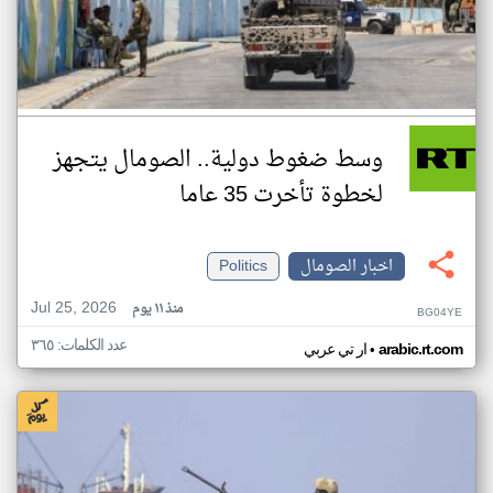
وسط ضغوط دولية.. الصومال يتجهز
لخطوة تأخرت 35 عاما
اخبار الصومال
Politics
Jul 25, 2026
منذ ١١ يوم
BG04YE
عدد الكلمات: ٣٦٥
•
arabic.rt.com
ار تي عربي