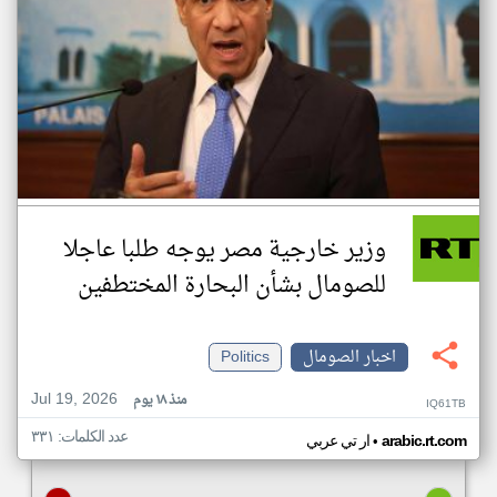
وزير خارجية مصر يوجه طلبا عاجلا
للصومال بشأن البحارة المختطفين
اخبار الصومال
Politics
Jul 19, 2026
منذ ١٨ يوم
IQ61TB
عدد الكلمات: ٣٣١
•
arabic.rt.com
ار تي عربي