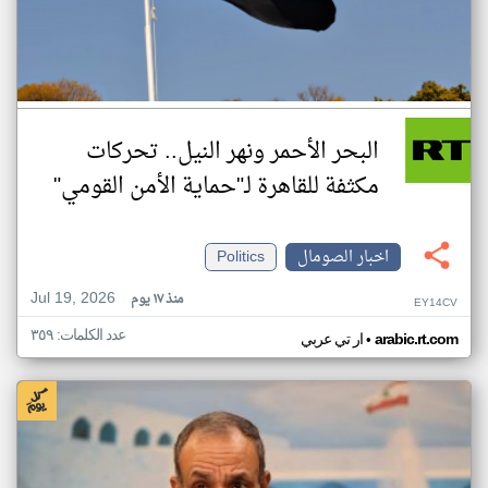
البحر الأحمر ونهر النيل.. تحركات
مكثفة للقاهرة لـ"حماية الأمن القومي"
اخبار الصومال
Politics
Jul 19, 2026
منذ ١٧ يوم
EY14CV
عدد الكلمات: ٣٥٩
•
arabic.rt.com
ار تي عربي