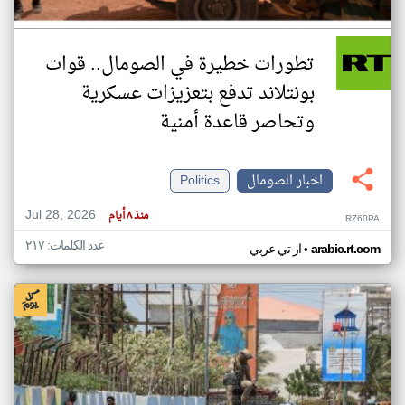
تطورات خطيرة في الصومال.. قوات
بونتلاند تدفع بتعزيزات عسكرية
وتحاصر قاعدة أمنية
اخبار الصومال
Politics
Jul 28, 2026
منذ ٨ أيام
RZ60PA
عدد الكلمات: ٢١٧
•
arabic.rt.com
ار تي عربي