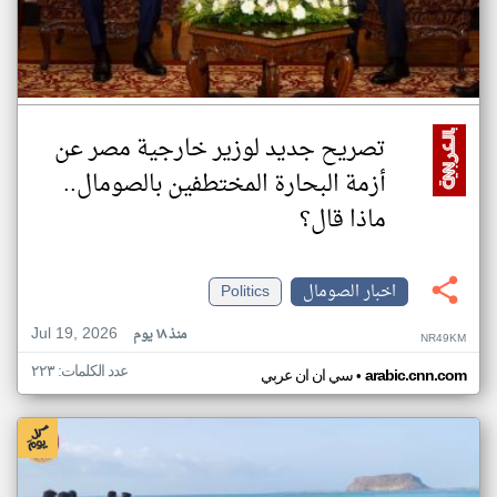
تصريح جديد لوزير خارجية مصر عن
أزمة البحارة المختطفين بالصومال..
ماذا قال؟
اخبار الصومال
Politics
Jul 19, 2026
منذ ١٨ يوم
NR49KM
عدد الكلمات: ٢٢٣
•
arabic.cnn.com
سي ان ان عربي