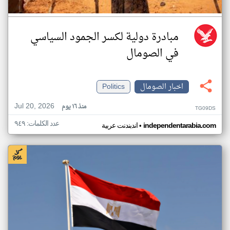
مبادرة دولية لكسر الجمود السياسي
في الصومال
اخبار الصومال
Politics
Jul 20, 2026
منذ ١٦ يوم
TG09DS
عدد الكلمات: ٩٤٩
•
independentarabia.com
اندبندنت عربية