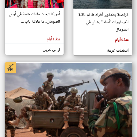
أمريكا تبحث ملفات هامة في أرض
قراصنة يتخذون أفراد طاقم ناقلة
klyoum.com
الصومال.. ما علاقة باب ...
الكيماويات "أسانا" رهائن في
تغيير الدولة
تعبر
الصومال
مصادر الأخبار من الصومال
المقالات
الموجوده
اخبار الصومال على مدار الساعة
هنا عن
منذ ٤ أيام
منذ ٤ أيام
وجهة
نظر
أهم اخبار الصومال العاجلة والمباشرة
كاتبيها.
ار تي عربي
اندبندنت عربية