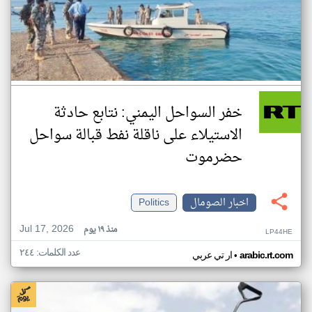
خفر السواحل اليمني: نتابع حادثة
الاستيلاء على ناقلة نفط قبالة سواحل
حضرموت
اخبار الصومال
Politics
Jul 17, 2026
منذ ١٩ يوم
LP44HE
عدد الكلمات: ٢٤٤
•
arabic.rt.com
ار تي عربي