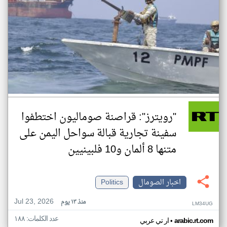
"رويترز": قراصنة صوماليون اختطفوا
سفينة تجارية قبالة سواحل اليمن على
متنها 8 ألمان و10 فلبينيين
اخبار الصومال
Politics
Jul 23, 2026
منذ ١٣ يوم
LM34UG
عدد الكلمات: ١٨٨
•
arabic.rt.com
ار تي عربي