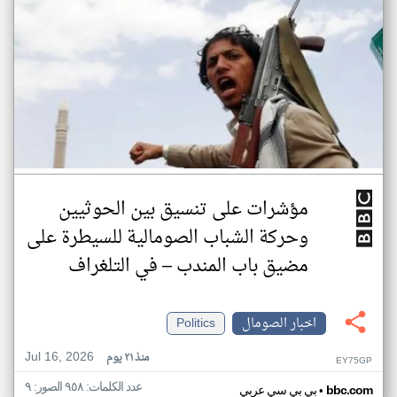
مؤشرات على تنسيق بين الحوثيين
وحركة الشباب الصومالية للسيطرة على
مضيق باب المندب – في التلغراف
اخبار الصومال
Politics
Jul 16, 2026
منذ ٢١ يوم
EY75GP
عدد الكلمات: ٩٥٨ الصور: ٩
•
bbc.com
بي بي سي عربي