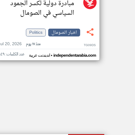
مبادرة دولية لكسر الجمود
السياسي في الصومال
اخبار الصومال
Politics
Jul 20, 2026
منذ ١٧ يوم
TG09DS
عدد الكلمات: ٩٤٩
•
independentarabia.com
اندبندنت عربية