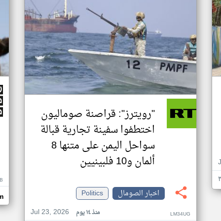
"رويترز": قراصنة صوماليون
اختطفوا سفينة تجارية قبالة
سواحل اليمن على متنها 8
ألمان و10 فلبينيين
B
اخبار الصومال
Politics
m
Jul 23, 2026
منذ ١٤ يوم
LM34UG