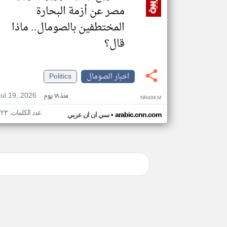
مصر عن أزمة البحارة
المختطفين بالصومال.. ماذا
قال؟
اخبار الصومال
Politics
Jul 19, 2026
منذ ١٨ يوم
NR49KM
عدد الكلمات: ٢٢٣
•
arabic.cnn.com
سي ان ان عربي