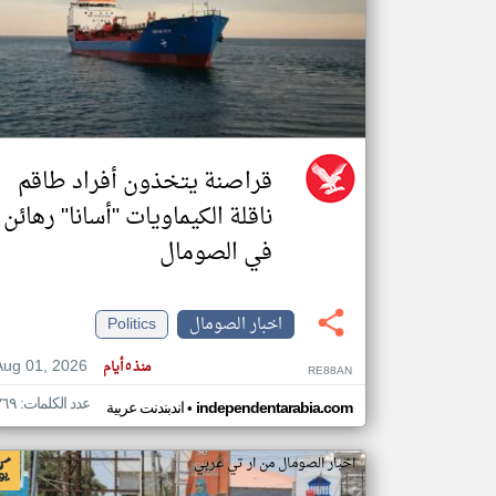
تعبر
المقالات
الموجوده
هنا عن
وجهة
نظر
قراصنة يتخذون أفراد طاقم
كاتبيها.
ناقلة الكيماويات "أسانا" رهائن
في الصومال
اخبار الصومال
Politics
Aug 01, 2026
منذ ٥ أيام
RE88AN
عدد الكلمات: ٣٦٩
•
independentarabia.com
اندبندنت عربية
اخبار الصومال من ار تي عربي