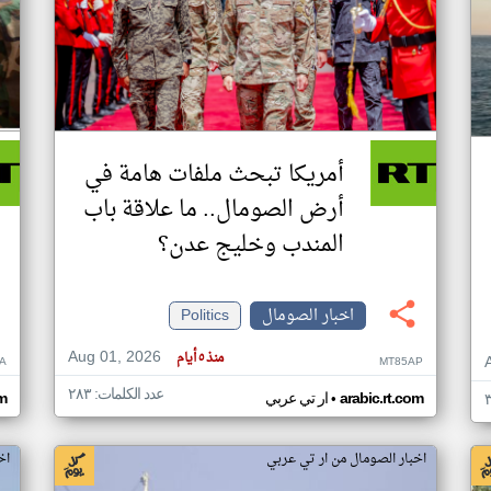
أمريكا تبحث ملفات هامة في
أرض الصومال.. ما علاقة باب
المندب وخليج عدن؟
اخبار الصومال
Politics
Aug 01, 2026
منذ ٥ أيام
A
MT85AP
عدد الكلمات: ٢٨٣
•
arabic.rt.com
ار تي عربي
om
اخبار الصومال من ار تي عربي
اخ