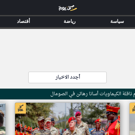
سياسة
رياضة
أقتصاد
أجدد الاخبار
ناقلة الكيماويات أسانا رهائن في الصومال
اخبار الصومال من ار تي عربي
اخ