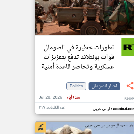
klyoum.com
تغيير الدولة
مصادر الأخبار من الصومال
اخبار الصومال على مدار الساعة
تطورات خطيرة في الصومال..
أهم اخبار الصومال العاجلة والمباشرة
قوات بونتلاند تدفع بتعزيزات
عسكرية وتحاصر قاعدة أمنية
اخبار الصومال
Politics
Jul 28, 2026
منذ ٩ أيام
RZ60P
عدد الكلمات: ٢١٧
•
arabic.rt.c
ار تي عربي
بار الصومال من بي بي سي عربي