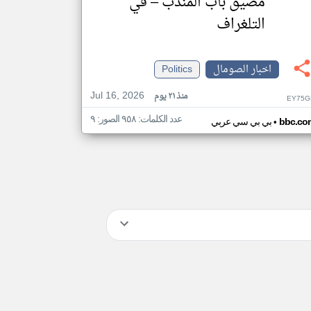
مضيق باب المندب – في
التلغراف
اخبار الصومال
Politics
Jul 16, 2026
منذ ٢١ يوم
EY75G
عدد الكلمات: ٩٥٨ الصور: ٩
•
bbc.co
بي بي سي عربي