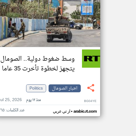
وسط ضغوط دولية.. الصومال
يتجهز لخطوة تأخرت 35 عاما
اخبار الصومال
Politics
Jul 25, 2026
منذ ١٢ يوم
BG04YE
عدد الكلمات: ٣٦٥
•
arabic.rt.com
ار تي عربي