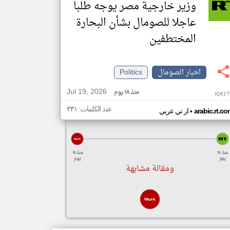
وزير خارجية مصر يوجه طلبا
عاجلا للصومال بشأن البحارة
المختطفين
اخبار الصومال
Politics
Jul 19, 2026
منذ ١٨ يوم
IQ61T
عدد الكلمات: ٣٣١
•
arabic.rt.c
ار تي عربي
منذ ١٨
منذ ١٨
يوم
يوم
ومقالة مشابهة