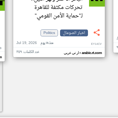
تحركات مكثفة للقاهرة
لـ"حماية الأمن القومي"
اخبار الصومال
Politics
Jul 19, 2026
منذ ١٨ يوم
EY14CV
B
عدد الكلمات: ٣٥٩
•
arabic.rt.com
ار تي عربي
om