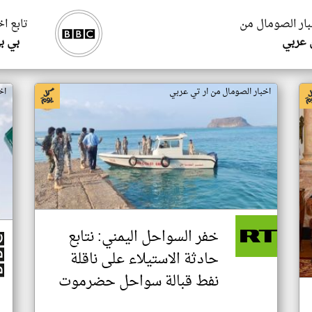
بار الصومال من
تابع ا
 عربي
بي ب
اخبار الصومال من ار تي عربي
اخ
خفر السواحل اليمني: نتابع
حادثة الاستيلاء على ناقلة
نفط قبالة سواحل حضرموت