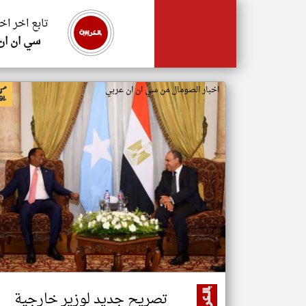
تابع اخر اخ
سي ان ان
اخبار الصومال من سي ان ان عربي
تصريح جديد لوزير خارجية