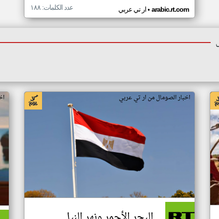
عدد الكلمات: ١٨٨
•
arabic.rt.com
ار تي عربي
اخبار الصومال من ار تي عربي
اخ
البحر الأحمر ونهر النيل..