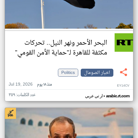
البحر الأحمر ونهر النيل.. تحركات
مكثفة للقاهرة لـ"حماية الأمن القومي"
اخبار الصومال
Politics
Jul 19, 2026
منذ ١٨ يوم
EY14CV
عدد الكلمات: ٣٥٩
•
arabic.rt.com
ار تي عربي