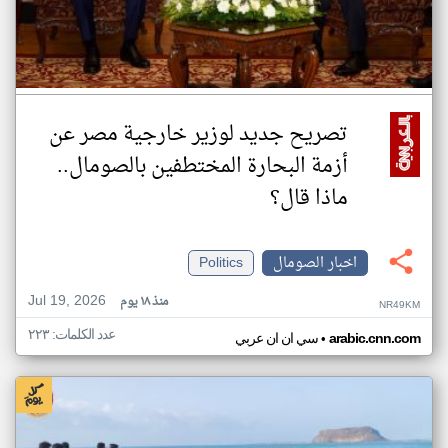
تصريح جديد لوزير خارجية مصر عن
أزمة البحارة المختطفين بالصومال..
ماذا قال؟
اخبار الصومال
Politics
Jul 19, 2026
منذ ١٨ يوم
NR49KM
عدد الكلمات: ٢٢٣
•
arabic.cnn.com
سي ان ان عربي