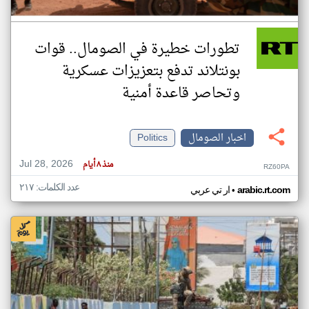
تطورات خطيرة في الصومال.. قوات
بونتلاند تدفع بتعزيزات عسكرية
وتحاصر قاعدة أمنية
اخبار الصومال
Politics
Jul 28, 2026
منذ ٨ أيام
RZ60PA
عدد الكلمات: ٢١٧
•
arabic.rt.com
ار تي عربي