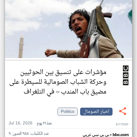
مؤشرات على تنسيق بين الحوثيين
وحركة الشباب الصومالية للسيطرة على
مضيق باب المندب – في التلغراف
اخبار الصومال
Politics
Jul 16, 2026
منذ ٢١ يوم
EY75GP
عدد الكلمات: ٩٥٨ الصور: ٩
•
bbc.com
بي بي سي عربي