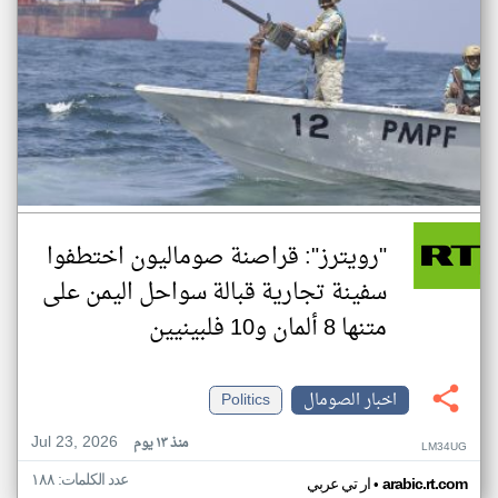
"رويترز": قراصنة صوماليون اختطفوا
سفينة تجارية قبالة سواحل اليمن على
متنها 8 ألمان و10 فلبينيين
اخبار الصومال
Politics
Jul 23, 2026
منذ ١٣ يوم
LM34UG
عدد الكلمات: ١٨٨
•
arabic.rt.com
ار تي عربي