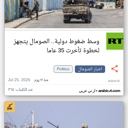
وسط ضغوط دولية.. الصومال يتجهز
لخطوة تأخرت 35 عاما
اخبار الصومال
Politics
Jul 25, 2026
منذ ١٢ يوم
BG04YE
عدد الكلمات: ٣٦٥
•
arabic.rt.com
ار تي عربي