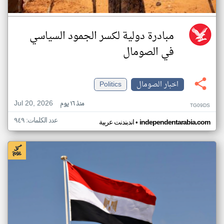
مبادرة دولية لكسر الجمود السياسي
في الصومال
اخبار الصومال
Politics
Jul 20, 2026
منذ ١٦ يوم
TG09DS
عدد الكلمات: ٩٤٩
•
independentarabia.com
اندبندنت عربية