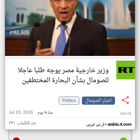
وزير خارجية مصر يوجه طلبا عاجلا
للصومال بشأن البحارة المختطفين
اخبار الصومال
Politics
Jul 19, 2026
منذ ١٨ يوم
IQ61TB
عدد الكلمات: ٣٣١
•
arabic.rt.com
ار تي عربي