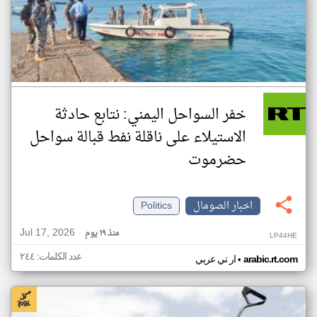
خفر السواحل اليمني: نتابع حادثة
الاستيلاء على ناقلة نفط قبالة سواحل
حضرموت
اخبار الصومال
Politics
Jul 17, 2026
منذ ١٩ يوم
LP44HE
عدد الكلمات: ٢٤٤
•
arabic.rt.com
ار تي عربي