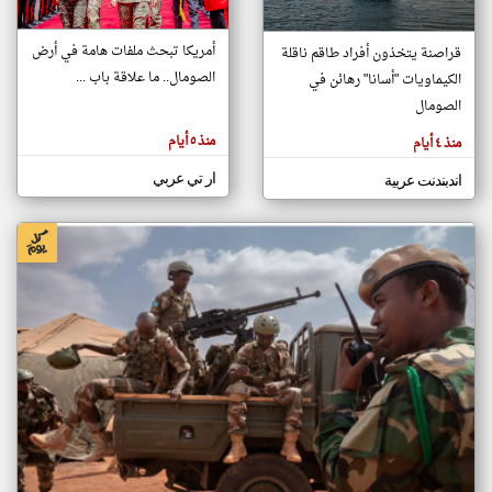
أمريكا تبحث ملفات هامة في أرض
قراصنة يتخذون أفراد طاقم ناقلة
klyoum.com
الصومال.. ما علاقة باب ...
الكيماويات "أسانا" رهائن في
تغيير الدولة
تعبر
الصومال
مصادر الأخبار من الصومال
المقالات
الموجوده
اخبار الصومال على مدار الساعة
هنا عن
منذ ٥ أيام
منذ ٤ أيام
وجهة
نظر
أهم اخبار الصومال العاجلة والمباشرة
كاتبيها.
ار تي عربي
اندبندنت عربية