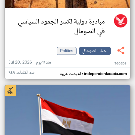
مبادرة دولية لكسر الجمود السياسي
في الصومال
اخبار الصومال
Politics
Jul 20, 2026
منذ ١٦ يوم
TG09DS
عدد الكلمات: ٩٤٩
•
independentarabia.com
اندبندنت عربية