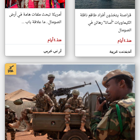
أمريكا تبحث ملفات هامة في أرض
قراصنة يتخذون أفراد طاقم ناقلة
klyoum.com
الصومال.. ما علاقة باب ...
الكيماويات "أسانا" رهائن في
تغيير الدولة
تعبر
الصومال
مصادر الأخبار من الصومال
المقالات
الموجوده
اخبار الصومال على مدار الساعة
هنا عن
منذ ٤ أيام
منذ ٤ أيام
وجهة
نظر
أهم اخبار الصومال العاجلة والمباشرة
كاتبيها.
ار تي عربي
اندبندنت عربية