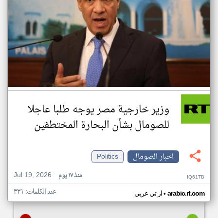
وزير خارجية مصر يوجه طلبا عاجلا
للصومال بشأن البحارة المختطفين
اخبار الصومال
Politics
Jul 19, 2026
منذ ١٧ يوم
IQ61TB
عدد الكلمات: ٣٣١
•
arabic.rt.com
ار تي عربي