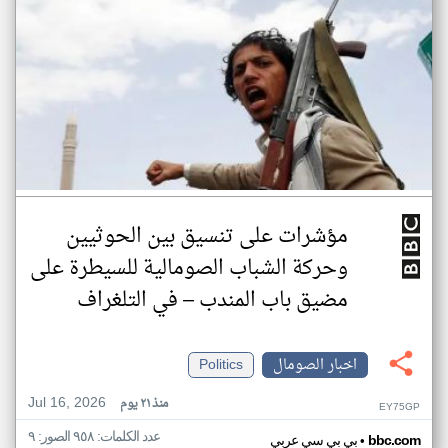
مؤشرات على تنسيق بين الحوثيين
وحركة الشباب الصومالية للسيطرة على
مضيق باب المندب – في التلغراف
اخبار الصومال
Politics
Jul 16, 2026
منذ ٢١ يوم
EY75GP
عدد الكلمات: ٩٥٨ الصور: ٩
•
bbc.com
بي بي سي عربي