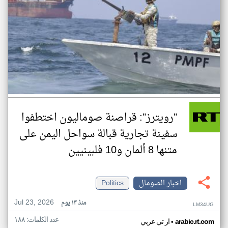
"رويترز": قراصنة صوماليون اختطفوا
سفينة تجارية قبالة سواحل اليمن على
متنها 8 ألمان و10 فلبينيين
اخبار الصومال
Politics
Jul 23, 2026
منذ ١٣ يوم
LM34UG
عدد الكلمات: ١٨٨
•
arabic.rt.com
ار تي عربي