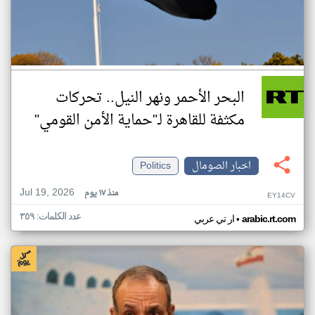
البحر الأحمر ونهر النيل.. تحركات
مكثفة للقاهرة لـ"حماية الأمن القومي"
اخبار الصومال
Politics
Jul 19, 2026
منذ ١٧ يوم
EY14CV
عدد الكلمات: ٣٥٩
•
arabic.rt.com
ار تي عربي