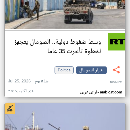
وسط ضغوط دولية.. الصومال يتجهز
لخطوة تأخرت 35 عاما
اخبار الصومال
Politics
Jul 25, 2026
منذ ١١ يوم
BG04YE
عدد الكلمات: ٣٦٥
•
arabic.rt.com
ار تي عربي