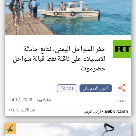
خفر السواحل اليمني: نتابع حادثة
الاستيلاء على ناقلة نفط قبالة سواحل
حضرموت
اخبار الصومال
Politics
Jul 17, 2026
منذ ١٩ يوم
LP44HE
عدد الكلمات: ٢٤٤
•
arabic.rt.com
ار تي عربي