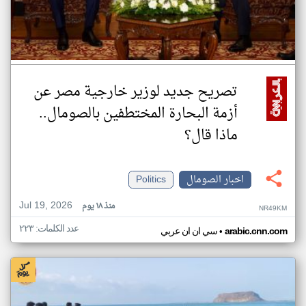
تصريح جديد لوزير خارجية مصر عن
أزمة البحارة المختطفين بالصومال..
ماذا قال؟
اخبار الصومال
Politics
Jul 19, 2026
منذ ١٨ يوم
NR49KM
عدد الكلمات: ٢٢٣
•
arabic.cnn.com
سي ان ان عربي