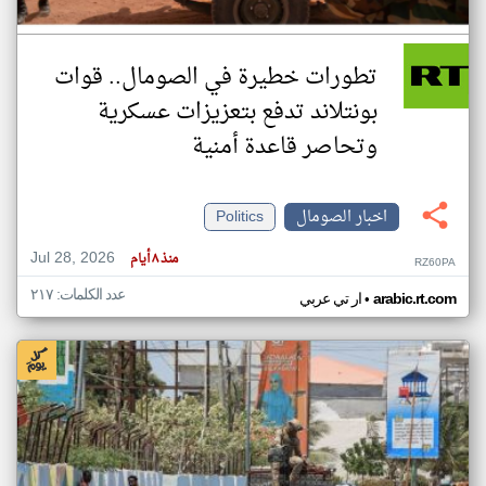
تطورات خطيرة في الصومال.. قوات
بونتلاند تدفع بتعزيزات عسكرية
وتحاصر قاعدة أمنية
اخبار الصومال
Politics
Jul 28, 2026
منذ ٨ أيام
RZ60PA
عدد الكلمات: ٢١٧
•
arabic.rt.com
ار تي عربي