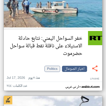
خفر السواحل اليمني: نتابع حادثة
الاستيلاء على ناقلة نفط قبالة سواحل
حضرموت
اخبار الصومال
Politics
Jul 17, 2026
منذ ٢٠ يوم
LP44HE
عدد الكلمات: ٢٤٤
•
arabic.rt.com
ار تي عربي