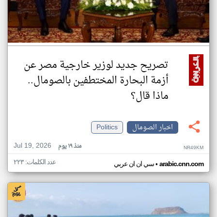
تصريح جديد لوزير خارجية مصر عن
أزمة البحارة المختطفين بالصومال..
ماذا قال؟
اخبار الصومال
Politics
Jul 19, 2026
منذ ١٩ يوم
NR49KM
عدد الكلمات: ٢٢٣
•
arabic.cnn.com
سي ان ان عربي