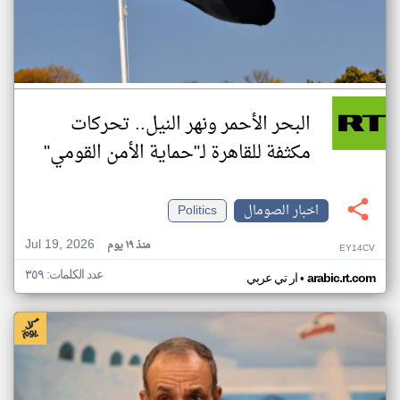
البحر الأحمر ونهر النيل.. تحركات
مكثفة للقاهرة لـ"حماية الأمن القومي"
اخبار الصومال
Politics
Jul 19, 2026
منذ ١٩ يوم
EY14CV
عدد الكلمات: ٣٥٩
•
arabic.rt.com
ار تي عربي