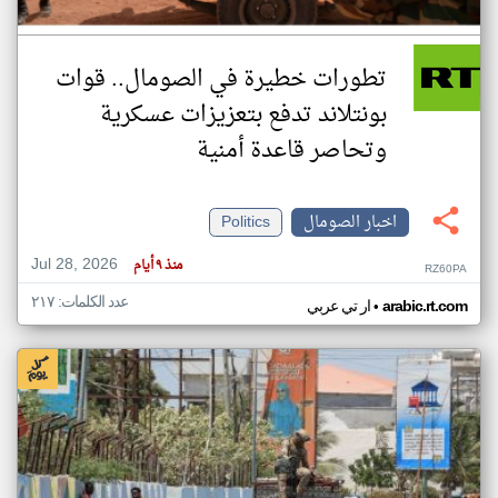
تطورات خطيرة في الصومال.. قوات
بونتلاند تدفع بتعزيزات عسكرية
وتحاصر قاعدة أمنية
اخبار الصومال
Politics
Jul 28, 2026
منذ ٩ أيام
RZ60PA
عدد الكلمات: ٢١٧
•
arabic.rt.com
ار تي عربي