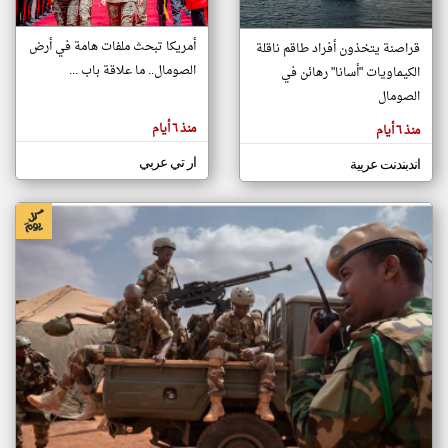
أمريكا تبحث ملفات هامة في أرض
قراصنة يتخذون أفراد طاقم ناقلة
klyoum.com
الصومال.. ما علاقة باب ...
الكيماويات "أسانا" رهائن في
تغيير الدولة
تعبر
الصومال
مصادر الأخبار من الصومال
المقالات
الموجوده
اخبار الصومال على مدار الساعة
هنا عن
منذ ٦ أيام
منذ ٦ أيام
وجهة
نظر
أهم اخبار الصومال العاجلة والمباشرة
كاتبيها.
ار تي عربي
اندبندنت عربية