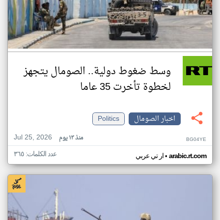
وسط ضغوط دولية.. الصومال يتجهز
لخطوة تأخرت 35 عاما
اخبار الصومال
Politics
Jul 25, 2026
منذ ١٣ يوم
BG04YE
عدد الكلمات: ٣٦٥
•
arabic.rt.com
ار تي عربي