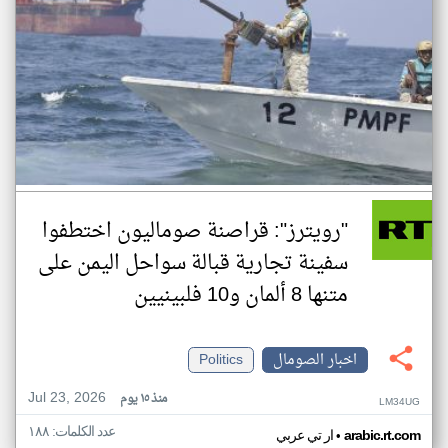
"رويترز": قراصنة صوماليون اختطفوا
سفينة تجارية قبالة سواحل اليمن على
متنها 8 ألمان و10 فلبينيين
اخبار الصومال
Politics
Jul 23, 2026
منذ ١٥ يوم
LM34UG
عدد الكلمات: ١٨٨
•
arabic.rt.com
ار تي عربي