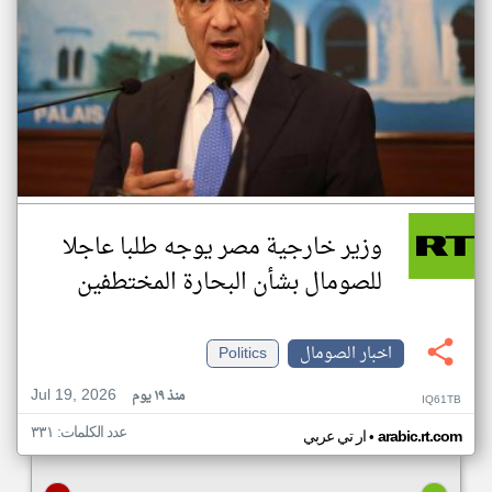
وزير خارجية مصر يوجه طلبا عاجلا
للصومال بشأن البحارة المختطفين
اخبار الصومال
Politics
Jul 19, 2026
منذ ١٩ يوم
IQ61TB
عدد الكلمات: ٣٣١
•
arabic.rt.com
ار تي عربي