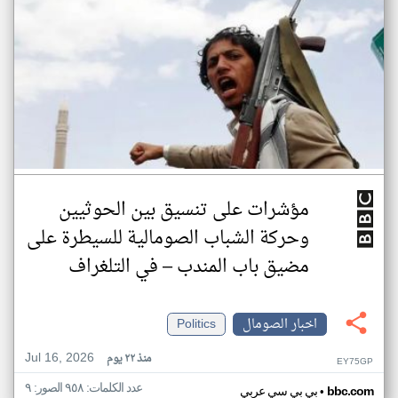
مؤشرات على تنسيق بين الحوثيين
وحركة الشباب الصومالية للسيطرة على
مضيق باب المندب – في التلغراف
اخبار الصومال
Politics
Jul 16, 2026
منذ ٢٢ يوم
EY75GP
عدد الكلمات: ٩٥٨ الصور: ٩
•
bbc.com
بي بي سي عربي