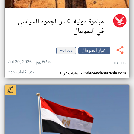
مبادرة دولية لكسر الجمود السياسي
في الصومال
اخبار الصومال
Politics
Jul 20, 2026
منذ ١٧ يوم
TG09DS
عدد الكلمات: ٩٤٩
•
independentarabia.com
اندبندنت عربية