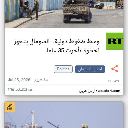
وسط ضغوط دولية.. الصومال يتجهز
لخطوة تأخرت 35 عاما
اخبار الصومال
Politics
Jul 25, 2026
منذ ١٤ يوم
BG04YE
عدد الكلمات: ٣٦٥
•
arabic.rt.com
ار تي عربي