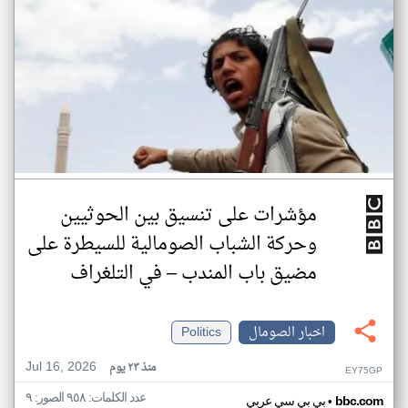
مؤشرات على تنسيق بين الحوثيين
وحركة الشباب الصومالية للسيطرة على
مضيق باب المندب – في التلغراف
اخبار الصومال
Politics
Jul 16, 2026
منذ ٢٣ يوم
EY75GP
عدد الكلمات: ٩٥٨ الصور: ٩
•
bbc.com
بي بي سي عربي