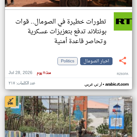
تطورات خطيرة في الصومال.. قوات
بونتلاند تدفع بتعزيزات عسكرية
وتحاصر قاعدة أمنية
اخبار الصومال
Politics
Jul 28, 2026
منذ ١١ يوم
RZ60PA
عدد الكلمات: ٢١٧
•
arabic.rt.com
ار تي عربي