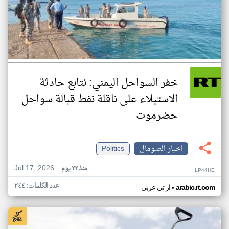
خفر السواحل اليمني: نتابع حادثة
الاستيلاء على ناقلة نفط قبالة سواحل
حضرموت
اخبار الصومال
Politics
Jul 17, 2026
منذ ٢٢ يوم
LP44HE
عدد الكلمات: ٢٤٤
•
arabic.rt.com
ار تي عربي