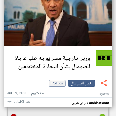
وزير خارجية مصر يوجه طلبا عاجلا
للصومال بشأن البحارة المختطفين
اخبار الصومال
Politics
Jul 19, 2026
منذ ٢٠ يوم
IQ61TB
عدد الكلمات: ٣٣١
•
arabic.rt.com
ار تي عربي