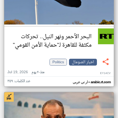
البحر الأحمر ونهر النيل.. تحركات
مكثفة للقاهرة لـ"حماية الأمن القومي"
اخبار الصومال
Politics
Jul 19, 2026
منذ ٢٠ يوم
EY14CV
عدد الكلمات: ٣٥٩
•
arabic.rt.com
ار تي عربي