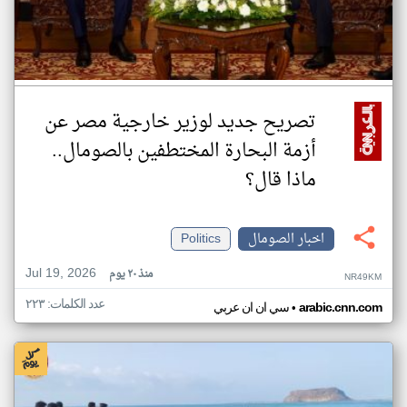
تصريح جديد لوزير خارجية مصر عن
أزمة البحارة المختطفين بالصومال..
ماذا قال؟
اخبار الصومال
Politics
Jul 19, 2026
منذ ٢٠ يوم
NR49KM
عدد الكلمات: ٢٢٣
•
arabic.cnn.com
سي ان ان عربي