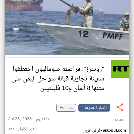
"رويترز": قراصنة صوماليون اختطفوا
سفينة تجارية قبالة سواحل اليمن على
متنها 8 ألمان و10 فلبينيين
اخبار الصومال
Politics
Jul 23, 2026
منذ ١٦ يوم
LM34UG
عدد الكلمات: ١٨٨
•
arabic.rt.com
ار تي عربي