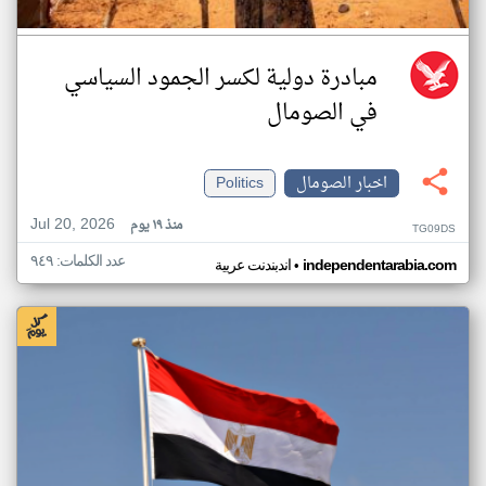
مبادرة دولية لكسر الجمود السياسي
في الصومال
اخبار الصومال
Politics
Jul 20, 2026
منذ ١٩ يوم
TG09DS
عدد الكلمات: ٩٤٩
•
independentarabia.com
اندبندنت عربية