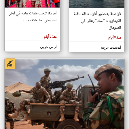
أمريكا تبحث ملفات هامة في أرض
قراصنة يتخذون أفراد طاقم ناقلة
klyoum.com
الصومال.. ما علاقة باب ...
الكيماويات "أسانا" رهائن في
تغيير الدولة
تعبر
الصومال
مصادر الأخبار من الصومال
المقالات
الموجوده
اخبار الصومال على مدار الساعة
هنا عن
منذ ٧ أيام
منذ ٧ أيام
وجهة
نظر
أهم اخبار الصومال العاجلة والمباشرة
كاتبيها.
ار تي عربي
اندبندنت عربية