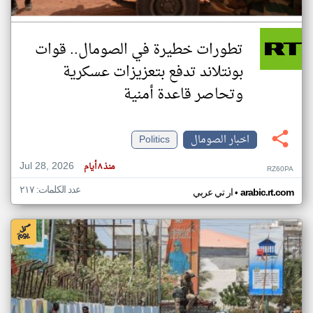
تطورات خطيرة في الصومال.. قوات
بونتلاند تدفع بتعزيزات عسكرية
وتحاصر قاعدة أمنية
اخبار الصومال
Politics
Jul 28, 2026
منذ ٨ أيام
RZ60PA
عدد الكلمات: ٢١٧
•
arabic.rt.com
ار تي عربي