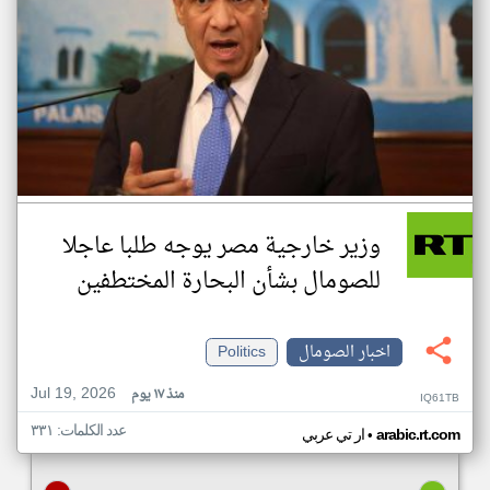
وزير خارجية مصر يوجه طلبا عاجلا
للصومال بشأن البحارة المختطفين
اخبار الصومال
Politics
Jul 19, 2026
منذ ١٧ يوم
IQ61TB
عدد الكلمات: ٣٣١
•
arabic.rt.com
ار تي عربي