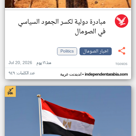
مبادرة دولية لكسر الجمود السياسي
في الصومال
اخبار الصومال
Politics
Jul 20, 2026
منذ ١٦ يوم
TG09DS
عدد الكلمات: ٩٤٩
•
independentarabia.com
اندبندنت عربية