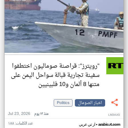
"رويترز": قراصنة صوماليون اختطفوا
سفينة تجارية قبالة سواحل اليمن على
متنها 8 ألمان و10 فلبينيين
اخبار الصومال
Politics
Jul 23, 2026
منذ ١٣ يوم
LM34UG
عدد الكلمات: ١٨٨
•
arabic.rt.com
ار تي عربي