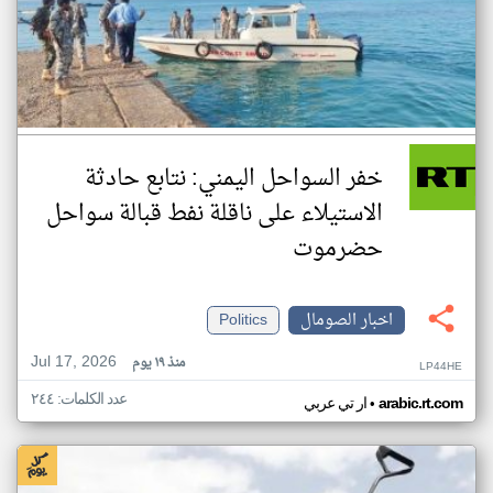
خفر السواحل اليمني: نتابع حادثة
الاستيلاء على ناقلة نفط قبالة سواحل
حضرموت
اخبار الصومال
Politics
Jul 17, 2026
منذ ١٩ يوم
LP44HE
عدد الكلمات: ٢٤٤
•
arabic.rt.com
ار تي عربي