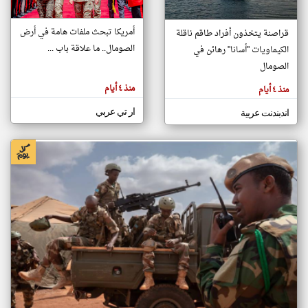
أمريكا تبحث ملفات هامة في أرض
قراصنة يتخذون أفراد طاقم ناقلة
klyoum.com
الصومال.. ما علاقة باب ...
الكيماويات "أسانا" رهائن في
تغيير الدولة
تعبر
الصومال
مصادر الأخبار من الصومال
المقالات
الموجوده
اخبار الصومال على مدار الساعة
هنا عن
منذ ٤ أيام
منذ ٤ أيام
وجهة
نظر
أهم اخبار الصومال العاجلة والمباشرة
كاتبيها.
ار تي عربي
اندبندنت عربية