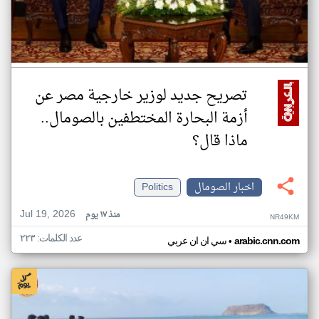
تصريح جديد لوزير خارجية مصر عن
أزمة البحارة المختطفين بالصومال..
ماذا قال؟
اخبار الصومال
Politics
Jul 19, 2026
منذ ١٧ يوم
NR49KM
عدد الكلمات: ٢٢٣
•
arabic.cnn.com
سي ان ان عربي