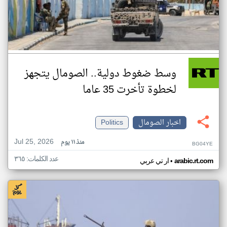
وسط ضغوط دولية.. الصومال يتجهز
لخطوة تأخرت 35 عاما
اخبار الصومال
Politics
Jul 25, 2026
منذ ١١ يوم
BG04YE
عدد الكلمات: ٣٦٥
•
arabic.rt.com
ار تي عربي