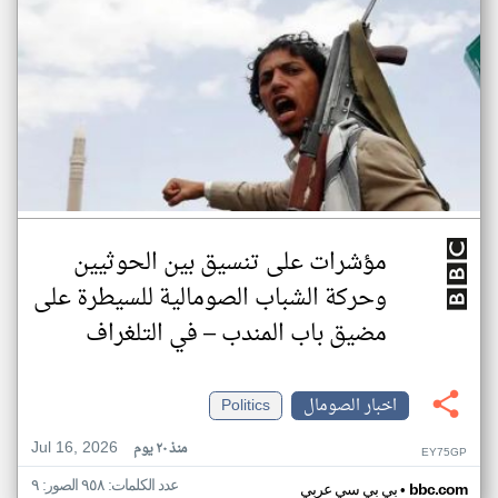
مؤشرات على تنسيق بين الحوثيين
وحركة الشباب الصومالية للسيطرة على
مضيق باب المندب – في التلغراف
اخبار الصومال
Politics
Jul 16, 2026
منذ ٢٠ يوم
EY75GP
عدد الكلمات: ٩٥٨ الصور: ٩
•
bbc.com
بي بي سي عربي