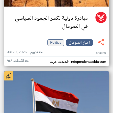
مبادرة دولية لكسر الجمود السياسي
في الصومال
اخبار الصومال
Politics
Jul 20, 2026
منذ ١٨ يوم
TG09DS
عدد الكلمات: ٩٤٩
•
independentarabia.com
اندبندنت عربية