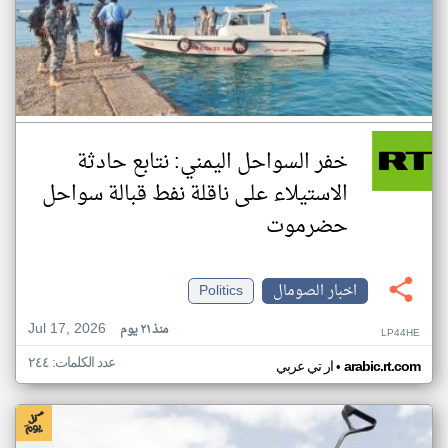
خفر السواحل اليمني: نتابع حادثة
الاستيلاء على ناقلة نفط قبالة سواحل
حضرموت
اخبار الصومال
Politics
Jul 17, 2026
منذ ٢١ يوم
LP44HE
عدد الكلمات: ٢٤٤
•
arabic.rt.com
ار تي عربي