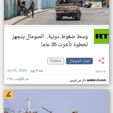
وسط ضغوط دولية.. الصومال يتجهز
لخطوة تأخرت 35 عاما
اخبار الصومال
Politics
Jul 25, 2026
منذ ١٣ يوم
BG04YE
عدد الكلمات: ٣٦٥
•
arabic.rt.com
ار تي عربي