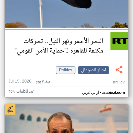
البحر الأحمر ونهر النيل.. تحركات
مكثفة للقاهرة لـ"حماية الأمن القومي"
اخبار الصومال
Politics
Jul 19, 2026
منذ ١٩ يوم
EY14CV
عدد الكلمات: ٣٥٩
•
arabic.rt.com
ار تي عربي