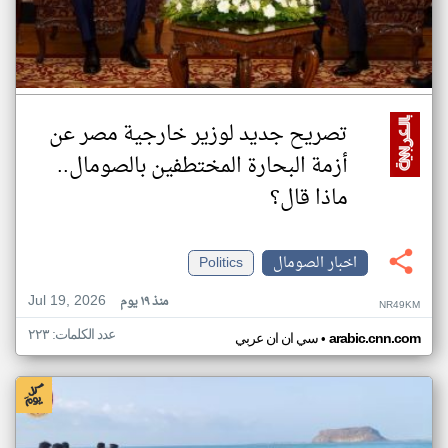
تصريح جديد لوزير خارجية مصر عن
أزمة البحارة المختطفين بالصومال..
ماذا قال؟
اخبار الصومال
Politics
Jul 19, 2026
منذ ١٩ يوم
NR49KM
عدد الكلمات: ٢٢٣
•
arabic.cnn.com
سي ان ان عربي