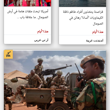
أمريكا تبحث ملفات هامة في أرض
قراصنة يتخذون أفراد طاقم ناقلة
klyoum.com
الصومال.. ما علاقة باب ...
الكيماويات "أسانا" رهائن في
تغيير الدولة
تعبر
الصومال
مصادر الأخبار من الصومال
المقالات
الموجوده
اخبار الصومال على مدار الساعة
هنا عن
منذ ٦ أيام
منذ ٦ أيام
وجهة
نظر
أهم اخبار الصومال العاجلة والمباشرة
كاتبيها.
ار تي عربي
اندبندنت عربية