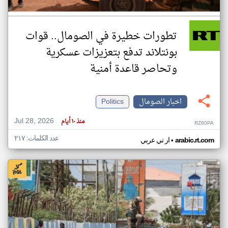
تطورات خطيرة في الصومال.. قوات
بونتلاند تدفع بتعزيزات عسكرية
وتحاصر قاعدة أمنية
اخبار الصومال
Politics
Jul 28, 2026
منذ ١٠ أيام
RZ60PA
عدد الكلمات: ٢١٧
•
arabic.rt.com
ار تي عربي