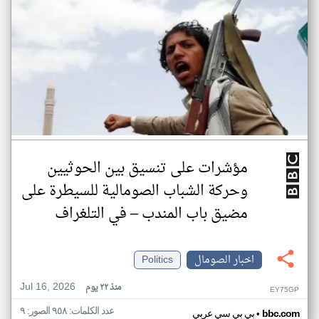
مؤشرات على تنسيق بين الحوثيين
وحركة الشباب الصومالية للسيطرة على
مضيق باب المندب – في التلغراف
اخبار الصومال
Politics
Jul 16, 2026
منذ ٢٢ يوم
EY75GP
عدد الكلمات: ٩٥٨ الصور: ٩
•
bbc.com
بي بي سي عربي