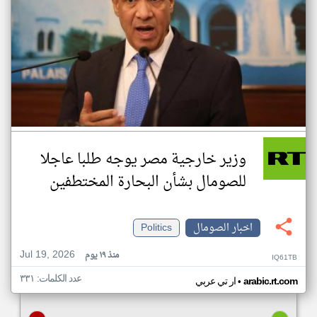
وزير خارجية مصر يوجه طلبا عاجلا
للصومال بشأن البحارة المختطفين
اخبار الصومال
Politics
Jul 19, 2026
منذ ١٩ يوم
IQ61TB
عدد الكلمات: ٣٣١
•
arabic.rt.com
ار تي عربي