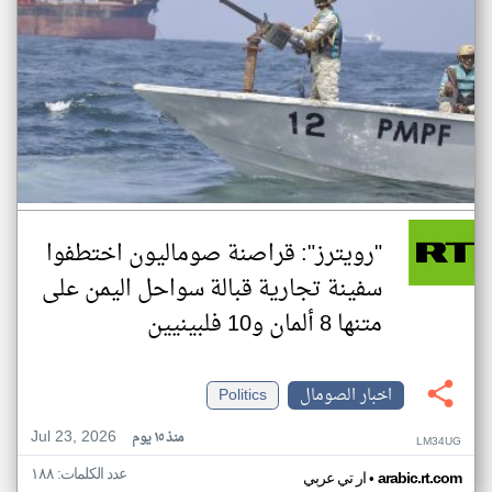
"رويترز": قراصنة صوماليون اختطفوا
سفينة تجارية قبالة سواحل اليمن على
متنها 8 ألمان و10 فلبينيين
اخبار الصومال
Politics
Jul 23, 2026
منذ ١٥ يوم
LM34UG
عدد الكلمات: ١٨٨
•
arabic.rt.com
ار تي عربي