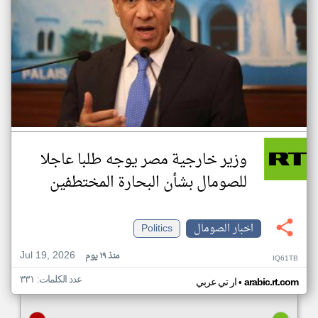
وزير خارجية مصر يوجه طلبا عاجلا
للصومال بشأن البحارة المختطفين
اخبار الصومال
Politics
Jul 19, 2026
منذ ١٩ يوم
IQ61TB
عدد الكلمات: ٣٣١
•
arabic.rt.com
ار تي عربي