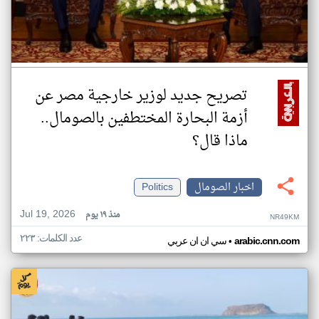
تصريح جديد لوزير خارجية مصر عن
أزمة البحارة المختطفين بالصومال..
ماذا قال؟
اخبار الصومال
Politics
Jul 19, 2026
منذ ١٩ يوم
NR49KM
عدد الكلمات: ٢٢٣
•
arabic.cnn.com
سي ان ان عربي