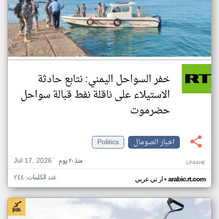
خفر السواحل اليمني: نتابع حادثة
الاستيلاء على ناقلة نفط قبالة سواحل
حضرموت
اخبار الصومال
Politics
Jul 17, 2026
منذ ٢٠ يوم
LP44HE
عدد الكلمات: ٢٤٤
•
arabic.rt.com
ار تي عربي