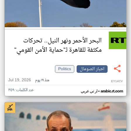
البحر الأحمر ونهر النيل.. تحركات
مكثفة للقاهرة لـ"حماية الأمن القومي"
اخبار الصومال
Politics
Jul 19, 2026
منذ ١٩ يوم
EY14CV
عدد الكلمات: ٣٥٩
•
arabic.rt.com
ار تي عربي