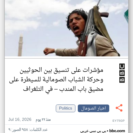
مؤشرات على تنسيق بين الحوثيين
وحركة الشباب الصومالية للسيطرة على
مضيق باب المندب – في التلغراف
اخبار الصومال
Politics
Jul 16, 2026
منذ ٢٢ يوم
EY75GP
عدد الكلمات: ٩٥٨ الصور: ٩
•
bbc.com
بي بي سي عربي