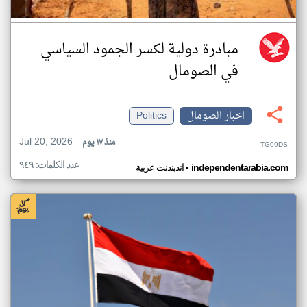
مبادرة دولية لكسر الجمود السياسي
في الصومال
اخبار الصومال
Politics
Jul 20, 2026
منذ ١٧ يوم
TG09DS
عدد الكلمات: ٩٤٩
•
independentarabia.com
اندبندنت عربية