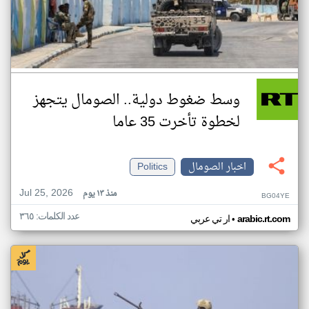
وسط ضغوط دولية.. الصومال يتجهز
لخطوة تأخرت 35 عاما
اخبار الصومال
Politics
Jul 25, 2026
منذ ١٣ يوم
BG04YE
عدد الكلمات: ٣٦٥
•
arabic.rt.com
ار تي عربي