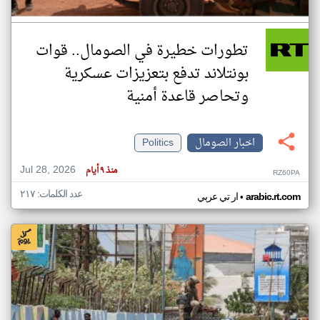
تطورات خطيرة في الصومال.. قوات
بونتلاند تدفع بتعزيزات عسكرية
وتحاصر قاعدة أمنية
اخبار الصومال
Politics
Jul 28, 2026
منذ ٩ أيام
RZ60PA
عدد الكلمات: ٢١٧
•
arabic.rt.com
ار تي عربي