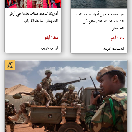
أمريكا تبحث ملفات هامة في أرض
قراصنة يتخذون أفراد طاقم ناقلة
klyoum.com
الصومال.. ما علاقة باب ...
الكيماويات "أسانا" رهائن في
تغيير الدولة
تعبر
الصومال
مصادر الأخبار من الصومال
المقالات
الموجوده
اخبار الصومال على مدار الساعة
هنا عن
منذ ٦ أيام
منذ ٦ أيام
وجهة
نظر
أهم اخبار الصومال العاجلة والمباشرة
كاتبيها.
ار تي عربي
اندبندنت عربية