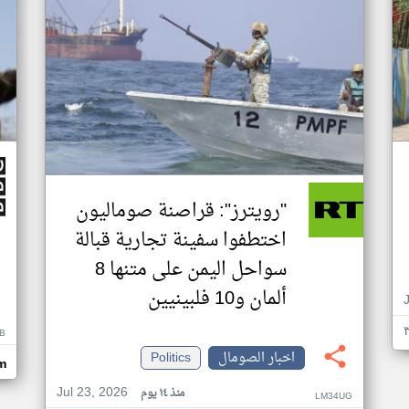
"رويترز": قراصنة صوماليون
اختطفوا سفينة تجارية قبالة
سواحل اليمن على متنها 8
ألمان و10 فلبينيين
B
اخبار الصومال
Politics
m
Jul 23, 2026
منذ ١٤ يوم
LM34UG