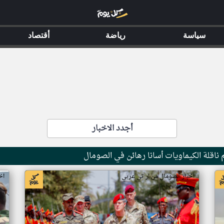
سياسة
رياضة
أقتصاد
أجدد الاخبار
ناقلة الكيماويات أسانا رهائن في الصومال
اخبار الصومال من ار تي عربي
اخ