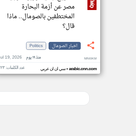
مصر عن أزمة البحارة
المختطفين بالصومال.. ماذا
قال؟
اخبار الصومال
Politics
Jul 19, 2026
منذ ١٩ يوم
NR49KM
عدد الكلمات: ٢٢٣
•
arabic.cnn.com
سي ان ان عربي