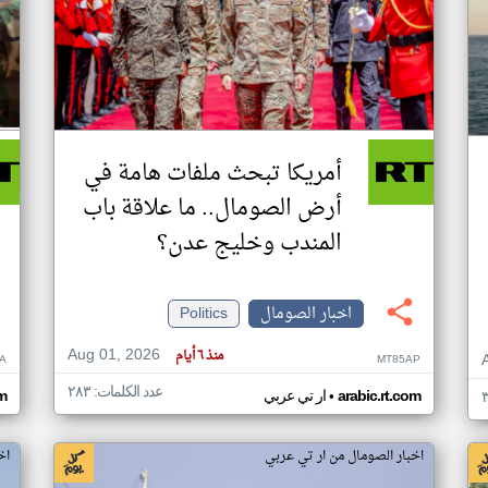
أمريكا تبحث ملفات هامة في
أرض الصومال.. ما علاقة باب
المندب وخليج عدن؟
اخبار الصومال
Politics
Aug 01, 2026
منذ ٦ أيام
A
MT85AP
عدد الكلمات: ٢٨٣
•
arabic.rt.com
ار تي عربي
om
اخبار الصومال من ار تي عربي
اخ