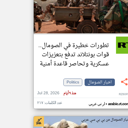
klyoum.com
تغيير الدولة
مصادر الأخبار من الصومال
اخبار الصومال على مدار الساعة
تطورات خطيرة في الصومال..
أهم اخبار الصومال العاجلة والمباشرة
قوات بونتلاند تدفع بتعزيزات
عسكرية وتحاصر قاعدة أمنية
اخبار الصومال
Politics
Jul 28, 2026
منذ ٩ أيام
RZ60P
عدد الكلمات: ٢١٧
•
arabic.rt.c
ار تي عربي
بار الصومال من بي بي سي عربي