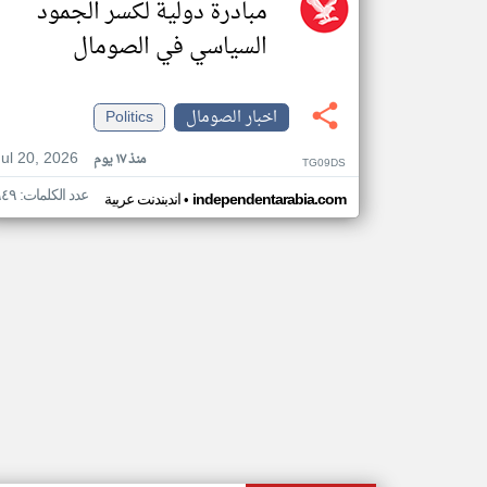
مبادرة دولية لكسر الجمود
السياسي في الصومال
اخبار الصومال
Politics
Jul 20, 2026
منذ ١٧ يوم
TG09DS
عدد الكلمات: ٩٤٩
•
independentarabia.com
اندبندنت عربية