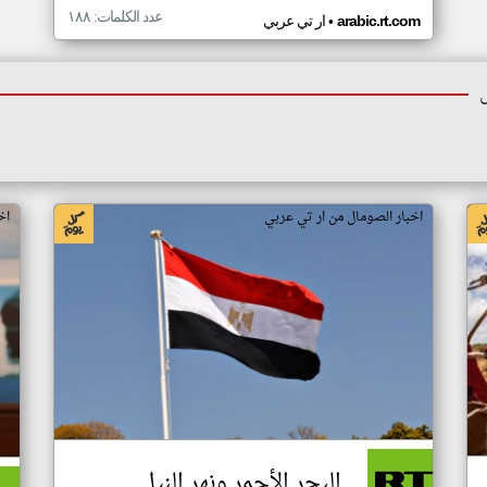
عدد الكلمات: ١٨٨
•
arabic.rt.com
ار تي عربي
اخبار الصومال من ار تي عربي
اخ
البحر الأحمر ونهر النيل..