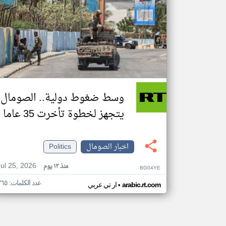
وسط ضغوط دولية.. الصومال
يتجهز لخطوة تأخرت 35 عاما
اخبار الصومال
Politics
Jul 25, 2026
منذ ١٣ يوم
BG04YE
عدد الكلمات: ٣٦٥
•
arabic.rt.com
ار تي عربي