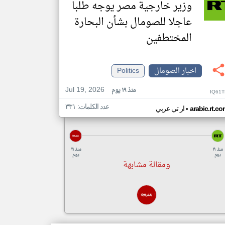
وزير خارجية مصر يوجه طلبا
عاجلا للصومال بشأن البحارة
المختطفين
اخبار الصومال
Politics
Jul 19, 2026
منذ ١٩ يوم
IQ61T
عدد الكلمات: ٣٣١
•
arabic.rt.c
ار تي عربي
منذ ١٩
منذ ١٩
يوم
يوم
ومقالة مشابهة