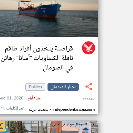
تعبر
المقالات
الموجوده
هنا عن
وجهة
نظر
قراصنة يتخذون أفراد طاقم
كاتبيها.
ناقلة الكيماويات "أسانا" رهائن
في الصومال
اخبار الصومال
Politics
Aug 01, 2026
منذ ٥ أيام
RE88AN
عدد الكلمات: ٣٦٩
•
independentarabia.com
اندبندنت عربية
اخبار الصومال من ار تي عربي