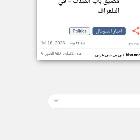
مضيق باب المندب – في
التلغراف
اخبار الصومال
Politics
Jul 16, 2026
منذ ٢٢ يوم
EY75G
عدد الكلمات: ٩٥٨ الصور: ٩
•
bbc.co
بي بي سي عربي