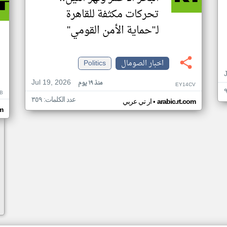
تحركات مكثفة للقاهرة
لـ"حماية الأمن القومي"
اخبار الصومال
Politics
Jul 19, 2026
منذ ١٩ يوم
EY14CV
B
عدد الكلمات: ٣٥٩
•
arabic.rt.com
ار تي عربي
om