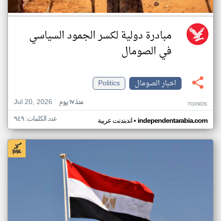
مبادرة دولية لكسر الجمود السياسي
في الصومال
اخبار الصومال
Politics
Jul 20, 2026
منذ ١٧ يوم
TG09DS
عدد الكلمات: ٩٤٩
•
independentarabia.com
اندبندنت عربية