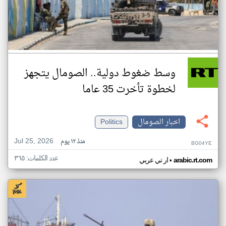
وسط ضغوط دولية.. الصومال يتجهز
لخطوة تأخرت 35 عاما
اخبار الصومال
Politics
Jul 25, 2026
منذ ١٢ يوم
BG04YE
عدد الكلمات: ٣٦٥
•
arabic.rt.com
ار تي عربي