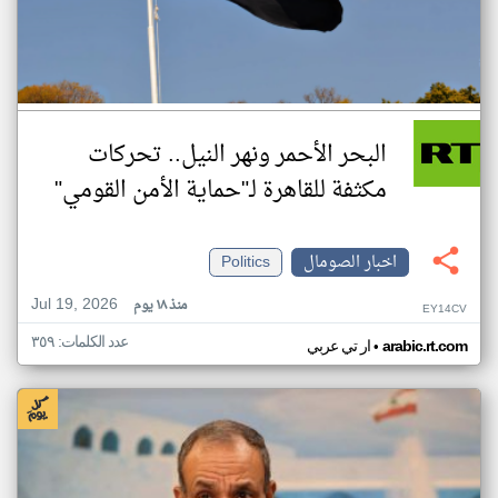
البحر الأحمر ونهر النيل.. تحركات
مكثفة للقاهرة لـ"حماية الأمن القومي"
اخبار الصومال
Politics
Jul 19, 2026
منذ ١٨ يوم
EY14CV
عدد الكلمات: ٣٥٩
•
arabic.rt.com
ار تي عربي