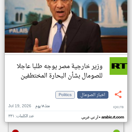
وزير خارجية مصر يوجه طلبا عاجلا
للصومال بشأن البحارة المختطفين
اخبار الصومال
Politics
Jul 19, 2026
منذ ١٨ يوم
IQ61TB
عدد الكلمات: ٣٣١
•
arabic.rt.com
ار تي عربي