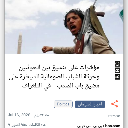
مؤشرات على تنسيق بين الحوثيين
وحركة الشباب الصومالية للسيطرة على
مضيق باب المندب – في التلغراف
اخبار الصومال
Politics
Jul 16, 2026
منذ ٢٢ يوم
EY75GP
عدد الكلمات: ٩٥٨ الصور: ٩
•
bbc.com
بي بي سي عربي