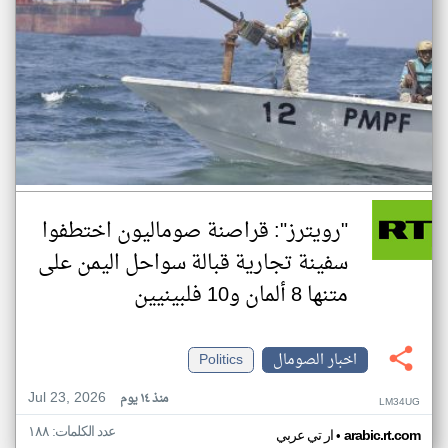
"رويترز": قراصنة صوماليون اختطفوا
سفينة تجارية قبالة سواحل اليمن على
متنها 8 ألمان و10 فلبينيين
اخبار الصومال
Politics
Jul 23, 2026
منذ ١٤ يوم
LM34UG
عدد الكلمات: ١٨٨
•
arabic.rt.com
ار تي عربي