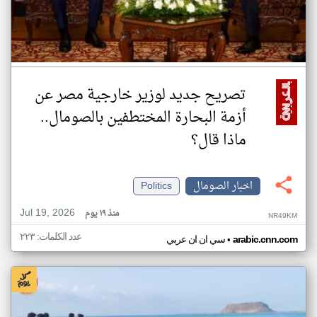
تصريح جديد لوزير خارجية مصر عن
أزمة البحارة المختطفين بالصومال..
ماذا قال؟
اخبار الصومال
Politics
Jul 19, 2026
منذ ١٩ يوم
NR49KM
عدد الكلمات: ٢٢٣
•
arabic.cnn.com
سي ان ان عربي