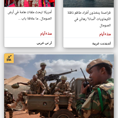
أمريكا تبحث ملفات هامة في أرض
قراصنة يتخذون أفراد طاقم ناقلة
klyoum.com
الصومال.. ما علاقة باب ...
الكيماويات "أسانا" رهائن في
تغيير الدولة
تعبر
الصومال
مصادر الأخبار من الصومال
المقالات
الموجوده
اخبار الصومال على مدار الساعة
هنا عن
منذ ٥ أيام
منذ ٥ أيام
وجهة
نظر
أهم اخبار الصومال العاجلة والمباشرة
كاتبيها.
ار تي عربي
اندبندنت عربية