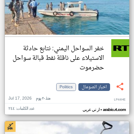
خفر السواحل اليمني: نتابع حادثة
الاستيلاء على ناقلة نفط قبالة سواحل
حضرموت
اخبار الصومال
Politics
Jul 17, 2026
منذ ٢٠ يوم
LP44HE
عدد الكلمات: ٢٤٤
•
arabic.rt.com
ار تي عربي