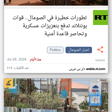
تطورات خطيرة في الصومال.. قوات
بونتلاند تدفع بتعزيزات عسكرية
وتحاصر قاعدة أمنية
اخبار الصومال
Politics
Jul 28, 2026
منذ ٩ أيام
RZ60PA
عدد الكلمات: ٢١٧
•
arabic.rt.com
ار تي عربي