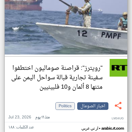
"رويترز": قراصنة صوماليون اختطفوا
سفينة تجارية قبالة سواحل اليمن على
متنها 8 ألمان و10 فلبينيين
اخبار الصومال
Politics
Jul 23, 2026
منذ ١٦ يوم
LM34UG
عدد الكلمات: ١٨٨
•
arabic.rt.com
ار تي عربي