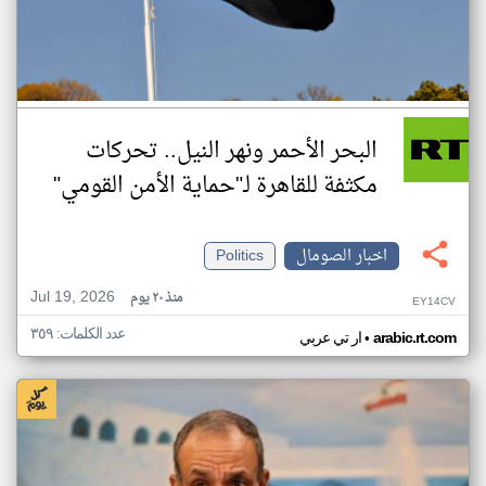
البحر الأحمر ونهر النيل.. تحركات
مكثفة للقاهرة لـ"حماية الأمن القومي"
اخبار الصومال
Politics
Jul 19, 2026
منذ ٢٠ يوم
EY14CV
عدد الكلمات: ٣٥٩
•
arabic.rt.com
ار تي عربي