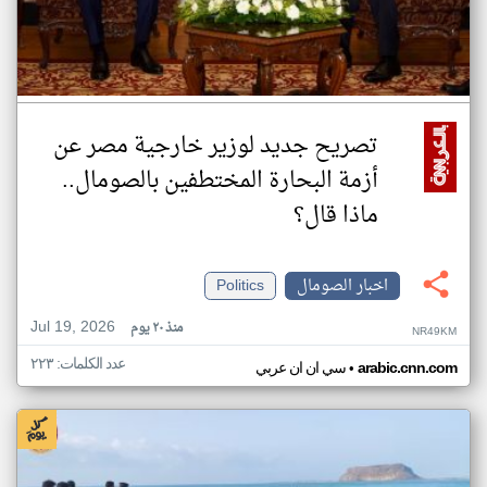
تصريح جديد لوزير خارجية مصر عن
أزمة البحارة المختطفين بالصومال..
ماذا قال؟
اخبار الصومال
Politics
Jul 19, 2026
منذ ٢٠ يوم
NR49KM
عدد الكلمات: ٢٢٣
•
arabic.cnn.com
سي ان ان عربي