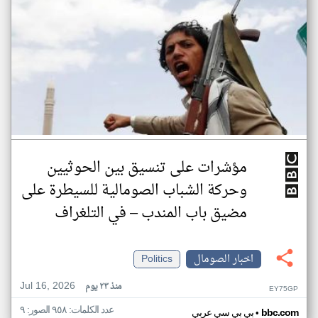
مؤشرات على تنسيق بين الحوثيين
وحركة الشباب الصومالية للسيطرة على
مضيق باب المندب – في التلغراف
اخبار الصومال
Politics
Jul 16, 2026
منذ ٢٣ يوم
EY75GP
عدد الكلمات: ٩٥٨ الصور: ٩
•
bbc.com
بي بي سي عربي