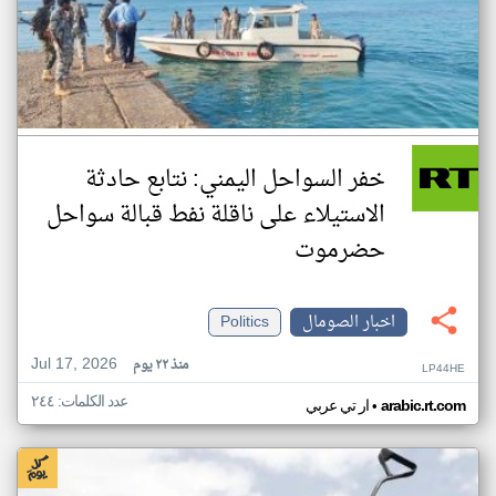
خفر السواحل اليمني: نتابع حادثة
الاستيلاء على ناقلة نفط قبالة سواحل
حضرموت
اخبار الصومال
Politics
Jul 17, 2026
منذ ٢٢ يوم
LP44HE
عدد الكلمات: ٢٤٤
•
arabic.rt.com
ار تي عربي