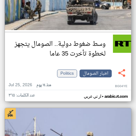
وسط ضغوط دولية.. الصومال يتجهز
لخطوة تأخرت 35 عاما
اخبار الصومال
Politics
Jul 25, 2026
منذ ١٤ يوم
BG04YE
عدد الكلمات: ٣٦٥
•
arabic.rt.com
ار تي عربي