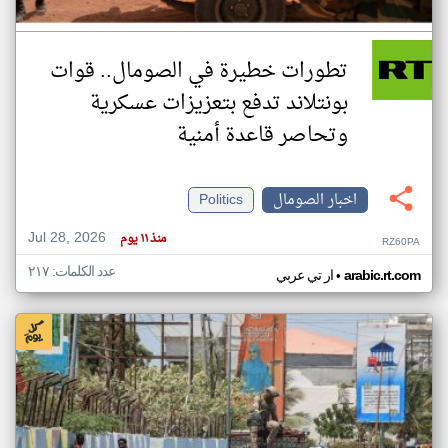
تطورات خطيرة في الصومال.. قوات
بونتلاند تدفع بتعزيزات عسكرية
وتحاصر قاعدة أمنية
اخبار الصومال
Politics
Jul 28, 2026
منذ ١١ يوم
RZ60PA
عدد الكلمات: ٢١٧
•
arabic.rt.com
ار تي عربي