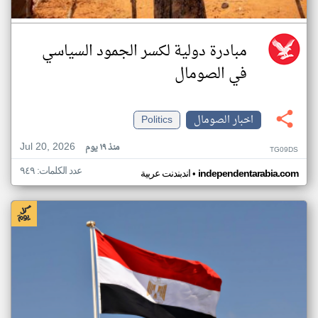
مبادرة دولية لكسر الجمود السياسي
في الصومال
اخبار الصومال
Politics
Jul 20, 2026
منذ ١٩ يوم
TG09DS
عدد الكلمات: ٩٤٩
•
independentarabia.com
اندبندنت عربية