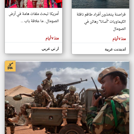
أمريكا تبحث ملفات هامة في أرض
قراصنة يتخذون أفراد طاقم ناقلة
klyoum.com
الصومال.. ما علاقة باب ...
الكيماويات "أسانا" رهائن في
تغيير الدولة
تعبر
الصومال
مصادر الأخبار من الصومال
المقالات
الموجوده
اخبار الصومال على مدار الساعة
هنا عن
منذ ٧ أيام
منذ ٧ أيام
وجهة
نظر
أهم اخبار الصومال العاجلة والمباشرة
كاتبيها.
ار تي عربي
اندبندنت عربية