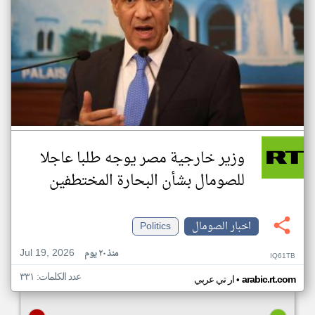
وزير خارجية مصر يوجه طلبا عاجلا
للصومال بشأن البحارة المختطفين
اخبار الصومال
Politics
Jul 19, 2026
منذ ٢٠ يوم
IQ61TB
عدد الكلمات: ٣٣١
•
arabic.rt.com
ار تي عربي