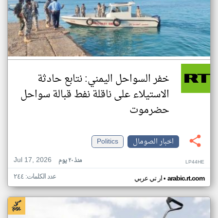
خفر السواحل اليمني: نتابع حادثة
الاستيلاء على ناقلة نفط قبالة سواحل
حضرموت
اخبار الصومال
Politics
Jul 17, 2026
منذ ٢٠ يوم
LP44HE
عدد الكلمات: ٢٤٤
•
arabic.rt.com
ار تي عربي