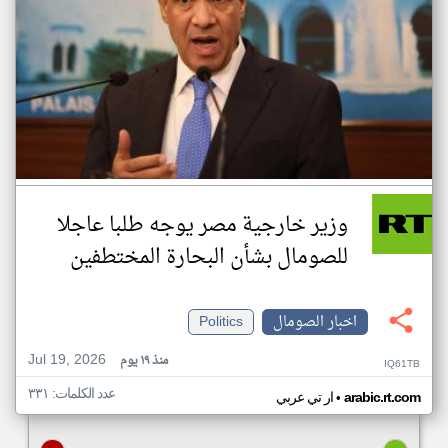
وزير خارجية مصر يوجه طلبا عاجلا
للصومال بشأن البحارة المختطفين
اخبار الصومال
Politics
Jul 19, 2026
منذ ١٩ يوم
IQ61TB
عدد الكلمات: ٣٣١
•
arabic.rt.com
ار تي عربي