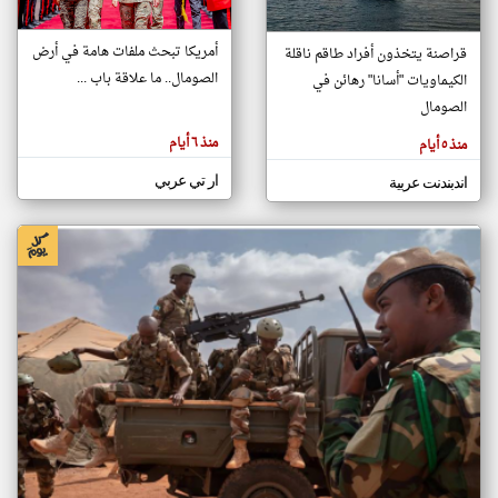
أمريكا تبحث ملفات هامة في أرض
قراصنة يتخذون أفراد طاقم ناقلة
klyoum.com
الصومال.. ما علاقة باب ...
الكيماويات "أسانا" رهائن في
تغيير الدولة
تعبر
الصومال
مصادر الأخبار من الصومال
المقالات
الموجوده
اخبار الصومال على مدار الساعة
هنا عن
منذ ٦ أيام
منذ ٥ أيام
وجهة
نظر
أهم اخبار الصومال العاجلة والمباشرة
كاتبيها.
ار تي عربي
اندبندنت عربية