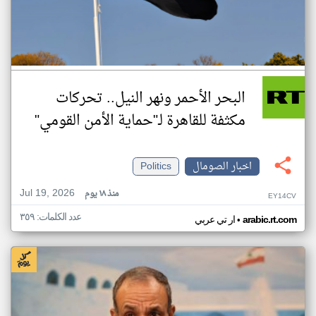
البحر الأحمر ونهر النيل.. تحركات
مكثفة للقاهرة لـ"حماية الأمن القومي"
اخبار الصومال
Politics
Jul 19, 2026
منذ ١٨ يوم
EY14CV
عدد الكلمات: ٣٥٩
•
arabic.rt.com
ار تي عربي