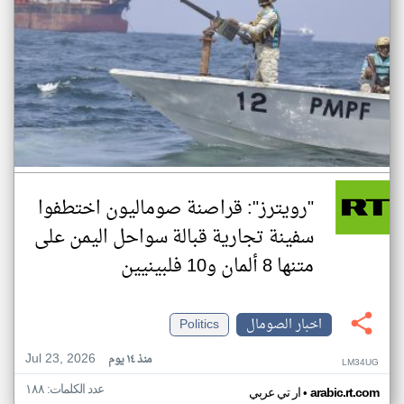
"رويترز": قراصنة صوماليون اختطفوا
سفينة تجارية قبالة سواحل اليمن على
متنها 8 ألمان و10 فلبينيين
اخبار الصومال
Politics
Jul 23, 2026
منذ ١٤ يوم
LM34UG
عدد الكلمات: ١٨٨
•
arabic.rt.com
ار تي عربي