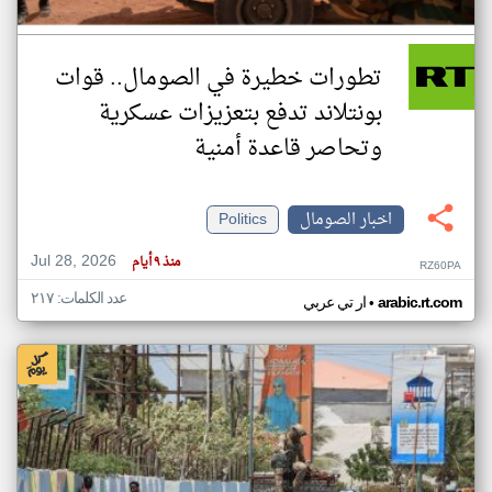
تطورات خطيرة في الصومال.. قوات
بونتلاند تدفع بتعزيزات عسكرية
وتحاصر قاعدة أمنية
اخبار الصومال
Politics
Jul 28, 2026
منذ ٩ أيام
RZ60PA
عدد الكلمات: ٢١٧
•
arabic.rt.com
ار تي عربي