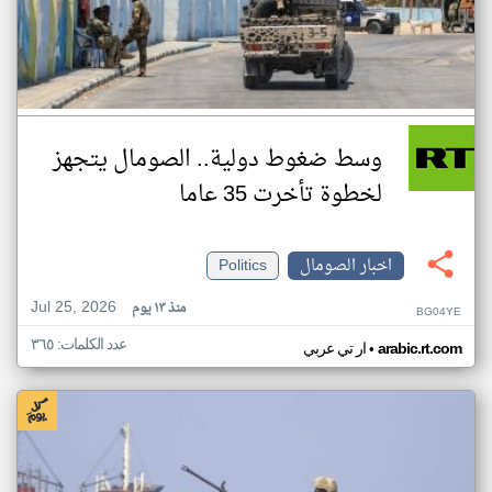
وسط ضغوط دولية.. الصومال يتجهز
لخطوة تأخرت 35 عاما
اخبار الصومال
Politics
Jul 25, 2026
منذ ١٣ يوم
BG04YE
عدد الكلمات: ٣٦٥
•
arabic.rt.com
ار تي عربي