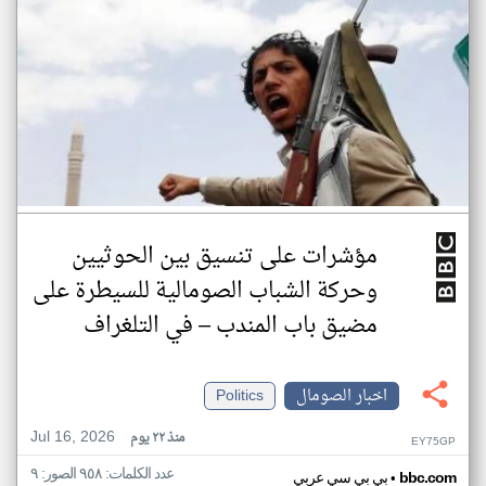
مؤشرات على تنسيق بين الحوثيين
وحركة الشباب الصومالية للسيطرة على
مضيق باب المندب – في التلغراف
اخبار الصومال
Politics
Jul 16, 2026
منذ ٢٢ يوم
EY75GP
عدد الكلمات: ٩٥٨ الصور: ٩
•
bbc.com
بي بي سي عربي