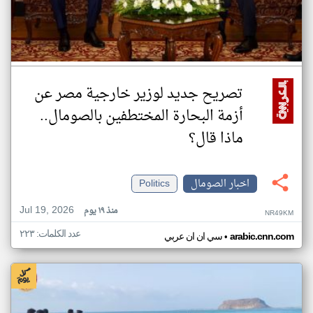
تصريح جديد لوزير خارجية مصر عن
أزمة البحارة المختطفين بالصومال..
ماذا قال؟
اخبار الصومال
Politics
Jul 19, 2026
منذ ١٩ يوم
NR49KM
عدد الكلمات: ٢٢٣
•
arabic.cnn.com
سي ان ان عربي