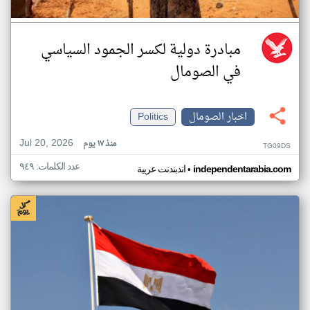
مبادرة دولية لكسر الجمود السياسي
في الصومال
اخبار الصومال
Politics
Jul 20, 2026
منذ ١٧ يوم
TG09DS
عدد الكلمات: ٩٤٩
•
independentarabia.com
اندبندنت عربية