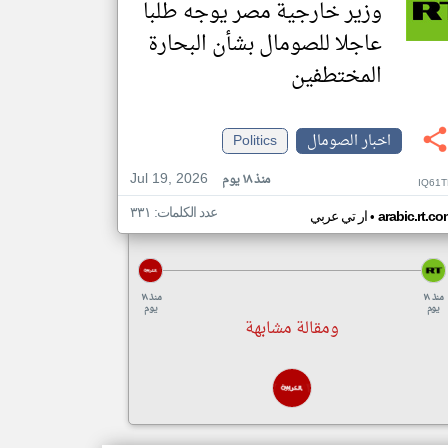
وزير خارجية مصر يوجه طلبا
عاجلا للصومال بشأن البحارة
المختطفين
اخبار الصومال
Politics
Jul 19, 2026
منذ ١٨ يوم
IQ61T
عدد الكلمات: ٣٣١
•
arabic.rt.c
ار تي عربي
منذ ١٨
منذ ١٨
يوم
يوم
ومقالة مشابهة