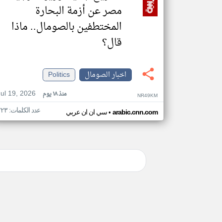
مصر عن أزمة البحارة
المختطفين بالصومال.. ماذا
قال؟
اخبار الصومال
Politics
Jul 19, 2026
منذ ١٨ يوم
NR49KM
عدد الكلمات: ٢٢٣
•
arabic.cnn.com
سي ان ان عربي