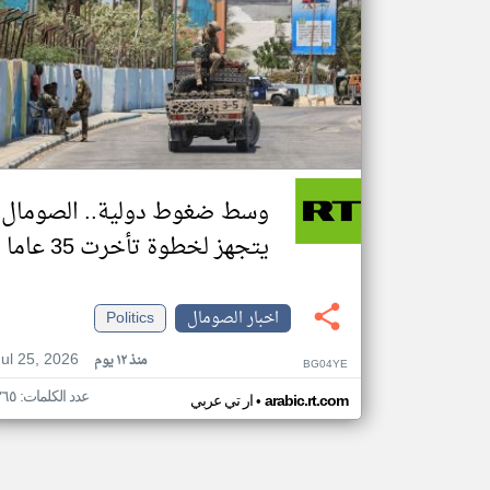
وسط ضغوط دولية.. الصومال
يتجهز لخطوة تأخرت 35 عاما
اخبار الصومال
Politics
Jul 25, 2026
منذ ١٢ يوم
BG04YE
عدد الكلمات: ٣٦٥
•
arabic.rt.com
ار تي عربي