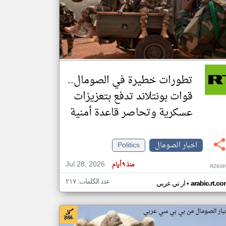
klyoum.com
تغيير الدولة
مصادر الأخبار من الصومال
اخبار الصومال على مدار الساعة
تطورات خطيرة في الصومال..
أهم اخبار الصومال العاجلة والمباشرة
قوات بونتلاند تدفع بتعزيزات
عسكرية وتحاصر قاعدة أمنية
اخبار الصومال
Politics
Jul 28, 2026
منذ ٩ أيام
RZ60P
عدد الكلمات: ٢١٧
•
arabic.rt.c
ار تي عربي
بار الصومال من بي بي سي عربي