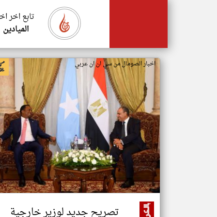
تابع اخر اخ
الميادين
اخبار الصومال من سي ان ان عربي
تصريح جديد لوزير خارجية