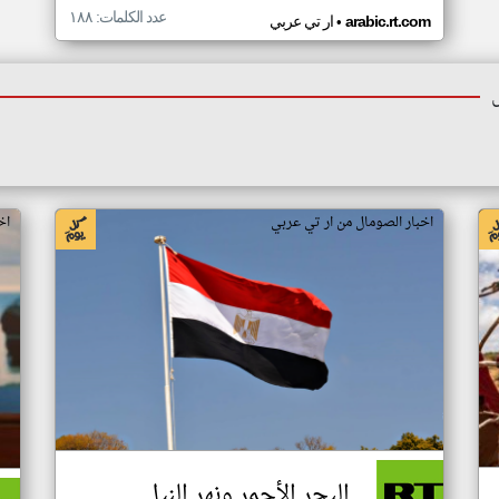
عدد الكلمات: ١٨٨
•
arabic.rt.com
ار تي عربي
اخبار الصومال من ار تي عربي
اخ
البحر الأحمر ونهر النيل..