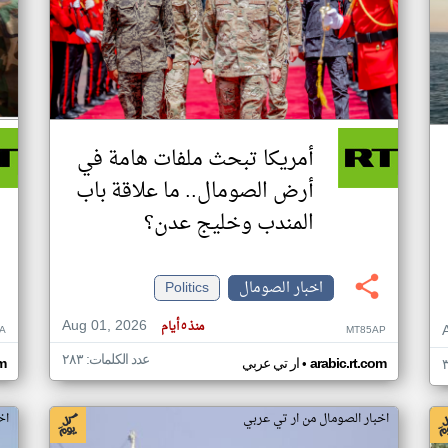
أمريكا تبحث ملفات هامة في
أرض الصومال.. ما علاقة باب
المندب وخليج عدن؟
اخبار الصومال
Politics
Aug 01, 2026
منذ ٥ أيام
A
MT85AP
عدد الكلمات: ٢٨٣
•
arabic.rt.com
ار تي عربي
om
اخبار الصومال من ار تي عربي
اخ