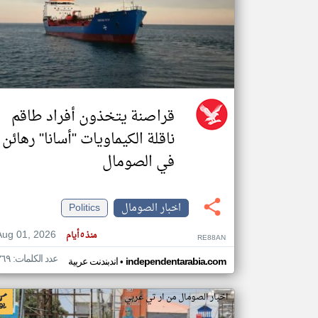
تعبر
المقالات
الموجوده
هنا عن
وجهة
نظر
قراصنة يتخذون أفراد طاقم
كاتبيها.
ناقلة الكيماويات "أسانا" رهائن
في الصومال
اخبار الصومال
Politics
Aug 01, 2026
منذ ٥ أيام
RE88AN
عدد الكلمات: ٣٦٩
•
independentarabia.com
اندبندنت عربية
اخبار الصومال من ار تي عربي