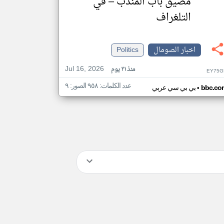
مضيق باب المندب – في
التلغراف
اخبار الصومال
Politics
Jul 16, 2026
منذ ٢١ يوم
EY75G
عدد الكلمات: ٩٥٨ الصور: ٩
•
bbc.co
بي بي سي عربي