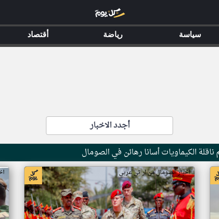
سياسة
رياضة
أقتصاد
أجدد الاخبار
ناقلة الكيماويات أسانا رهائن في الصومال
اخبار الصومال من ار تي عربي
اخ