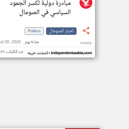
مبادرة دولية لكسر الجمود
السياسي في الصومال
اخبار الصومال
Politics
Jul 20, 2026
منذ ١٧ يوم
TG09DS
عدد الكلمات: ٩٤٩
•
independentarabia.com
اندبندنت عربية