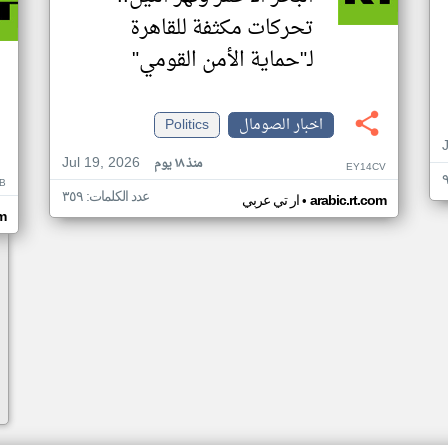
تحركات مكثفة للقاهرة
لـ"حماية الأمن القومي"
اخبار الصومال
Politics
Jul 19, 2026
منذ ١٨ يوم
EY14CV
B
عدد الكلمات: ٣٥٩
•
arabic.rt.com
ار تي عربي
om