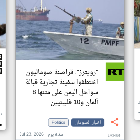
"رويترز": قراصنة صوماليون
اختطفوا سفينة تجارية قبالة
سواحل اليمن على متنها 8
ألمان و10 فلبينيين
B
اخبار الصومال
Politics
m
Jul 23, 2026
منذ ١٤ يوم
LM34UG