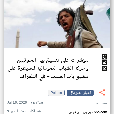
مؤشرات على تنسيق بين الحوثيين
وحركة الشباب الصومالية للسيطرة على
مضيق باب المندب – في التلغراف
اخبار الصومال
Politics
Jul 16, 2026
منذ ٢٢ يوم
EY75GP
عدد الكلمات: ٩٥٨ الصور: ٩
•
bbc.com
بي بي سي عربي