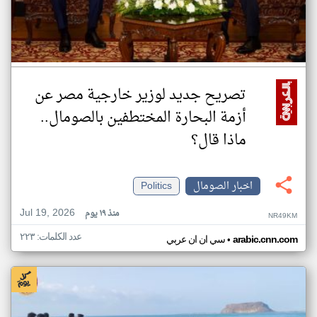
تصريح جديد لوزير خارجية مصر عن
أزمة البحارة المختطفين بالصومال..
ماذا قال؟
اخبار الصومال
Politics
Jul 19, 2026
منذ ١٩ يوم
NR49KM
عدد الكلمات: ٢٢٣
•
arabic.cnn.com
سي ان ان عربي