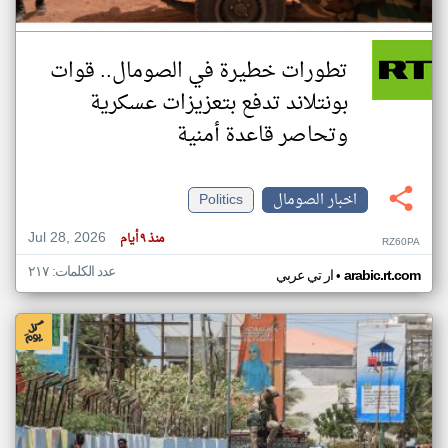
تطورات خطيرة في الصومال.. قوات
بونتلاند تدفع بتعزيزات عسكرية
وتحاصر قاعدة أمنية
اخبار الصومال
Politics
Jul 28, 2026
منذ ٩ أيام
RZ60PA
عدد الكلمات: ٢١٧
•
arabic.rt.com
ار تي عربي