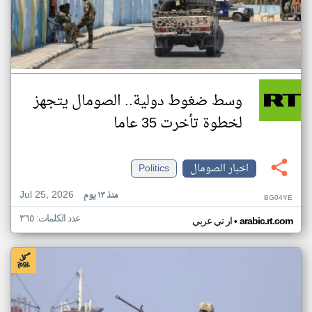
وسط ضغوط دولية.. الصومال يتجهز
لخطوة تأخرت 35 عاما
اخبار الصومال
Politics
Jul 25, 2026
منذ ١٣ يوم
BG04YE
عدد الكلمات: ٣٦٥
•
arabic.rt.com
ار تي عربي