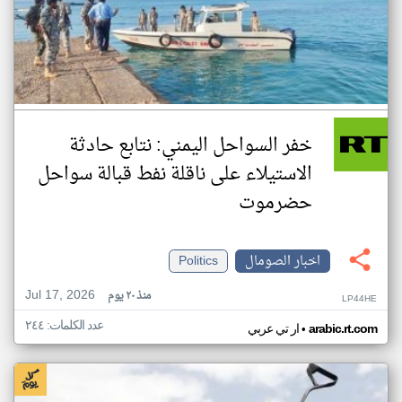
خفر السواحل اليمني: نتابع حادثة
الاستيلاء على ناقلة نفط قبالة سواحل
حضرموت
اخبار الصومال
Politics
Jul 17, 2026
منذ ٢٠ يوم
LP44HE
عدد الكلمات: ٢٤٤
•
arabic.rt.com
ار تي عربي