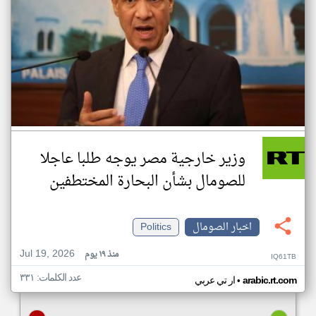
وزير خارجية مصر يوجه طلبا عاجلا
للصومال بشأن البحارة المختطفين
اخبار الصومال
Politics
Jul 19, 2026
منذ ١٩ يوم
IQ61TB
عدد الكلمات: ٣٣١
•
arabic.rt.com
ار تي عربي