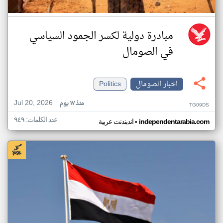
مبادرة دولية لكسر الجمود السياسي
في الصومال
اخبار الصومال
Politics
Jul 20, 2026
منذ ١٧ يوم
TG09DS
عدد الكلمات: ٩٤٩
•
independentarabia.com
اندبندنت عربية