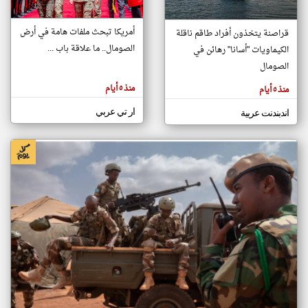
أمريكا تبحث ملفات هامة في أرض
قراصنة يتخذون أفراد طاقم ناقلة
klyoum.com
الصومال.. ما علاقة باب ...
الكيماويات "أسانا" رهائن في
تغيير الدولة
تعبر
الصومال
مصادر الأخبار من الصومال
المقالات
الموجوده
اخبار الصومال على مدار الساعة
هنا عن
منذ ٥ أيام
منذ ٥ أيام
وجهة
نظر
أهم اخبار الصومال العاجلة والمباشرة
كاتبيها.
ار تي عربي
اندبندنت عربية