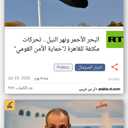
البحر الأحمر ونهر النيل.. تحركات
مكثفة للقاهرة لـ"حماية الأمن القومي"
اخبار الصومال
Politics
Jul 19, 2026
منذ ١٨ يوم
EY14CV
عدد الكلمات: ٣٥٩
•
arabic.rt.com
ار تي عربي