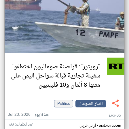
"رويترز": قراصنة صوماليون اختطفوا
سفينة تجارية قبالة سواحل اليمن على
متنها 8 ألمان و10 فلبينيين
اخبار الصومال
Politics
Jul 23, 2026
منذ ١٤ يوم
LM34UG
عدد الكلمات: ١٨٨
•
arabic.rt.com
ار تي عربي