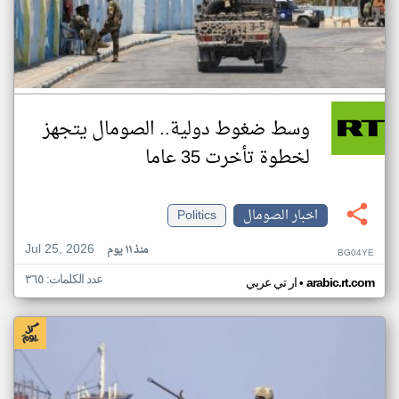
وسط ضغوط دولية.. الصومال يتجهز
لخطوة تأخرت 35 عاما
اخبار الصومال
Politics
Jul 25, 2026
منذ ١١ يوم
BG04YE
عدد الكلمات: ٣٦٥
•
arabic.rt.com
ار تي عربي