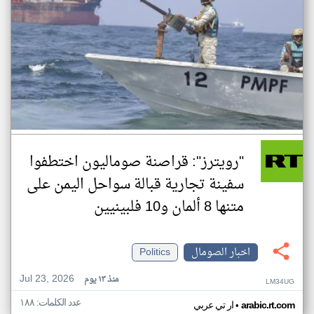
"رويترز": قراصنة صوماليون اختطفوا
سفينة تجارية قبالة سواحل اليمن على
متنها 8 ألمان و10 فلبينيين
اخبار الصومال
Politics
Jul 23, 2026
منذ ١٣ يوم
LM34UG
عدد الكلمات: ١٨٨
•
arabic.rt.com
ار تي عربي