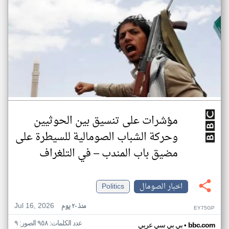
مؤشرات على تنسيق بين الحوثيين
وحركة الشباب الصومالية للسيطرة على
مضيق باب المندب – في التلغراف
اخبار الصومال
Politics
Jul 16, 2026
منذ ٢٠ يوم
EY75GP
عدد الكلمات: ٩٥٨ الصور: ٩
•
bbc.com
بي بي سي عربي