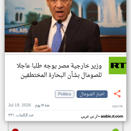
وزير خارجية مصر يوجه طلبا عاجلا
للصومال بشأن البحارة المختطفين
اخبار الصومال
Politics
Jul 19, 2026
منذ ١٧ يوم
IQ61TB
عدد الكلمات: ٣٣١
•
arabic.rt.com
ار تي عربي