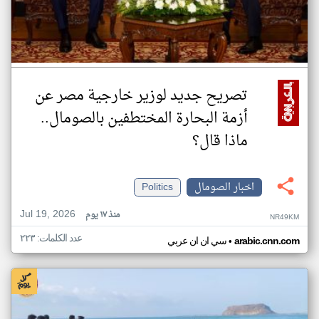
تصريح جديد لوزير خارجية مصر عن
أزمة البحارة المختطفين بالصومال..
ماذا قال؟
اخبار الصومال
Politics
Jul 19, 2026
منذ ١٧ يوم
NR49KM
عدد الكلمات: ٢٢٣
•
arabic.cnn.com
سي ان ان عربي