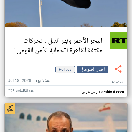
البحر الأحمر ونهر النيل.. تحركات
مكثفة للقاهرة لـ"حماية الأمن القومي"
اخبار الصومال
Politics
Jul 19, 2026
منذ ١٧ يوم
EY14CV
عدد الكلمات: ٣٥٩
•
arabic.rt.com
ار تي عربي