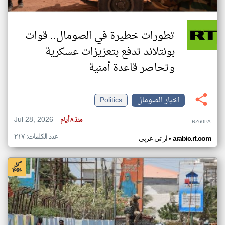
تطورات خطيرة في الصومال.. قوات
بونتلاند تدفع بتعزيزات عسكرية
وتحاصر قاعدة أمنية
اخبار الصومال
Politics
Jul 28, 2026
منذ ٨ أيام
RZ60PA
عدد الكلمات: ٢١٧
•
arabic.rt.com
ار تي عربي