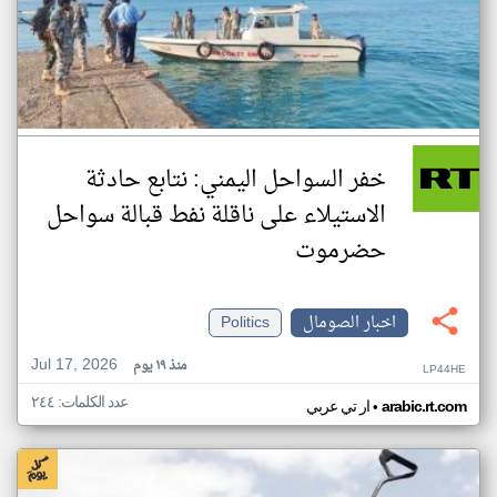
خفر السواحل اليمني: نتابع حادثة
الاستيلاء على ناقلة نفط قبالة سواحل
حضرموت
اخبار الصومال
Politics
Jul 17, 2026
منذ ١٩ يوم
LP44HE
عدد الكلمات: ٢٤٤
•
arabic.rt.com
ار تي عربي