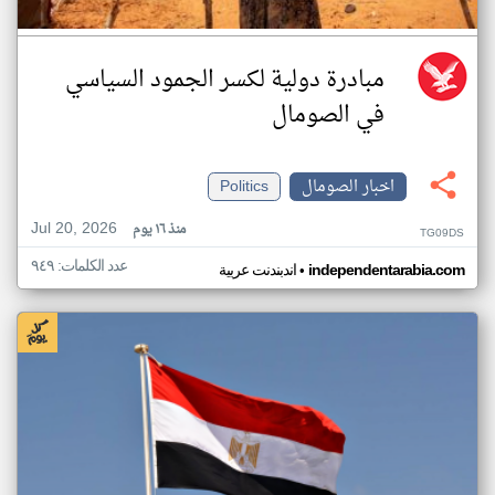
مبادرة دولية لكسر الجمود السياسي
في الصومال
اخبار الصومال
Politics
Jul 20, 2026
منذ ١٦ يوم
TG09DS
عدد الكلمات: ٩٤٩
•
independentarabia.com
اندبندنت عربية