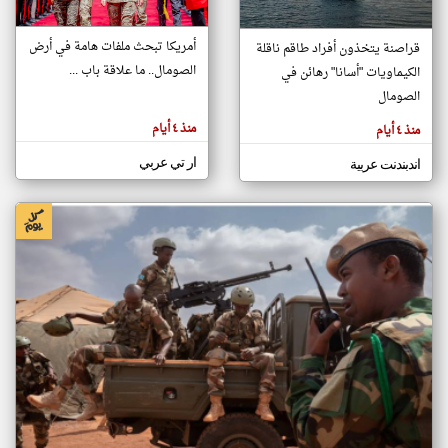
أمريكا تبحث ملفات هامة في أرض
قراصنة يتخذون أفراد طاقم ناقلة
klyoum.com
الصومال.. ما علاقة باب ...
الكيماويات "أسانا" رهائن في
تغيير الدولة
تعبر
الصومال
مصادر الأخبار من الصومال
المقالات
الموجوده
اخبار الصومال على مدار الساعة
هنا عن
منذ ٤ أيام
منذ ٤ أيام
وجهة
نظر
أهم اخبار الصومال العاجلة والمباشرة
كاتبيها.
ار تي عربي
اندبندنت عربية