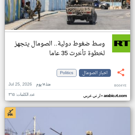
وسط ضغوط دولية.. الصومال يتجهز
لخطوة تأخرت 35 عاما
اخبار الصومال
Politics
Jul 25, 2026
منذ ١٥ يوم
BG04YE
عدد الكلمات: ٣٦٥
•
arabic.rt.com
ار تي عربي