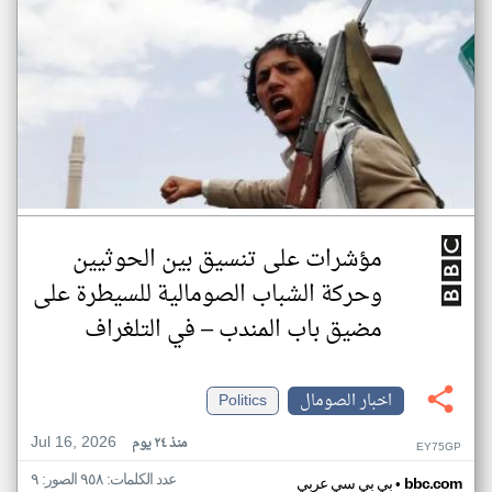
مؤشرات على تنسيق بين الحوثيين
وحركة الشباب الصومالية للسيطرة على
مضيق باب المندب – في التلغراف
اخبار الصومال
Politics
Jul 16, 2026
منذ ٢٤ يوم
EY75GP
عدد الكلمات: ٩٥٨ الصور: ٩
•
bbc.com
بي بي سي عربي