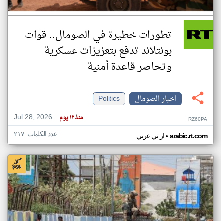
تطورات خطيرة في الصومال.. قوات
بونتلاند تدفع بتعزيزات عسكرية
وتحاصر قاعدة أمنية
اخبار الصومال
Politics
Jul 28, 2026
منذ ١٢ يوم
RZ60PA
عدد الكلمات: ٢١٧
•
arabic.rt.com
ار تي عربي