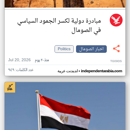
مبادرة دولية لكسر الجمود السياسي
في الصومال
اخبار الصومال
Politics
Jul 20, 2026
منذ ٢٠ يوم
TG09DS
عدد الكلمات: ٩٤٩
•
independentarabia.com
اندبندنت عربية