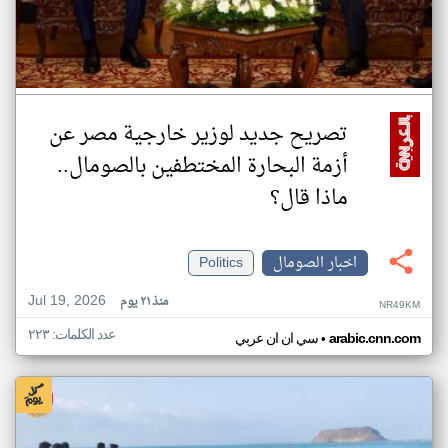
تصريح جديد لوزير خارجية مصر عن
أزمة البحارة المختطفين بالصومال..
ماذا قال؟
اخبار الصومال
Politics
Jul 19, 2026
منذ ٢١ يوم
NR49KM
عدد الكلمات: ٢٢٣
•
arabic.cnn.com
سي ان ان عربي