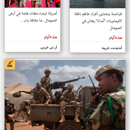
أمريكا تبحث ملفات هامة في أرض
قراصنة يتخذون أفراد طاقم ناقلة
klyoum.com
الصومال.. ما علاقة باب ...
الكيماويات "أسانا" رهائن في
تغيير الدولة
تعبر
الصومال
مصادر الأخبار من الصومال
المقالات
الموجوده
اخبار الصومال على مدار الساعة
هنا عن
منذ ٨ أيام
منذ ٨ أيام
وجهة
نظر
أهم اخبار الصومال العاجلة والمباشرة
كاتبيها.
ار تي عربي
اندبندنت عربية