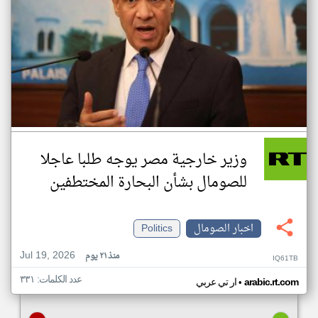
وزير خارجية مصر يوجه طلبا عاجلا
للصومال بشأن البحارة المختطفين
اخبار الصومال
Politics
Jul 19, 2026
منذ ٢١ يوم
IQ61TB
عدد الكلمات: ٣٣١
•
arabic.rt.com
ار تي عربي