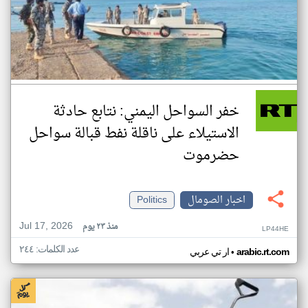
خفر السواحل اليمني: نتابع حادثة
الاستيلاء على ناقلة نفط قبالة سواحل
حضرموت
اخبار الصومال
Politics
Jul 17, 2026
منذ ٢٣ يوم
LP44HE
عدد الكلمات: ٢٤٤
•
arabic.rt.com
ار تي عربي