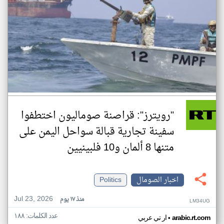
"رويترز": قراصنة صوماليون اختطفوا
سفينة تجارية قبالة سواحل اليمن على
متنها 8 ألمان و10 فلبينيين
اخبار الصومال
Politics
Jul 23, 2026
منذ ١٧ يوم
LM34UG
عدد الكلمات: ١٨٨
•
arabic.rt.com
ار تي عربي