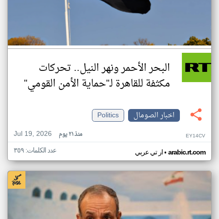
البحر الأحمر ونهر النيل.. تحركات
مكثفة للقاهرة لـ"حماية الأمن القومي"
اخبار الصومال
Politics
Jul 19, 2026
منذ ٢١ يوم
EY14CV
عدد الكلمات: ٣٥٩
•
arabic.rt.com
ار تي عربي