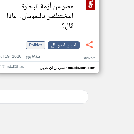
مصر عن أزمة البحارة
المختطفين بالصومال.. ماذا
قال؟
اخبار الصومال
Politics
Jul 19, 2026
منذ ١٧ يوم
NR49KM
عدد الكلمات: ٢٢٣
•
arabic.cnn.com
سي ان ان عربي