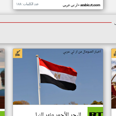
عدد الكلمات: ١٨٨
•
arabic.rt.com
ار تي عربي
اخبار الصومال من ار تي عربي
اخ
البحر الأحمر ونهر النيل..