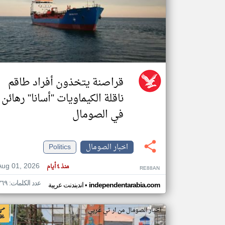
تعبر
المقالات
الموجوده
هنا عن
وجهة
نظر
قراصنة يتخذون أفراد طاقم
كاتبيها.
ناقلة الكيماويات "أسانا" رهائن
في الصومال
اخبار الصومال
Politics
Aug 01, 2026
منذ ٤ أيام
RE88AN
عدد الكلمات: ٣٦٩
•
independentarabia.com
اندبندنت عربية
اخبار الصومال من ار تي عربي