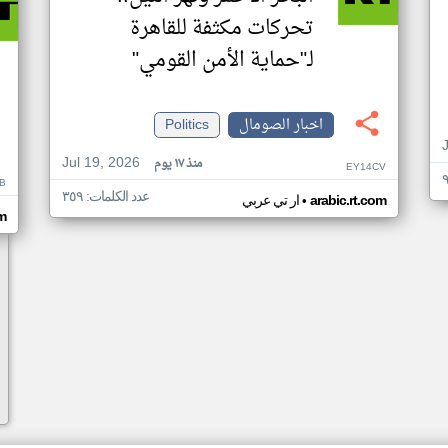
تحركات مكثفة للقاهرة
لـ"حماية الأمن القومي"
اخبار الصومال
Politics
Jul 19, 2026
منذ ١٧ يوم
EY14CV
B
عدد الكلمات: ٣٥٩
•
arabic.rt.com
ار تي عربي
om