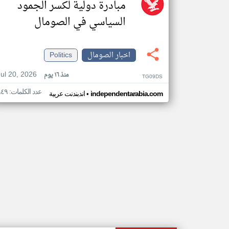
مبادرة دولية لكسر الجمود
السياسي في الصومال
اخبار الصومال
Politics
Jul 20, 2026
منذ ١٦ يوم
TG09DS
عدد الكلمات: ٩٤٩
•
independentarabia.com
اندبندنت عربية