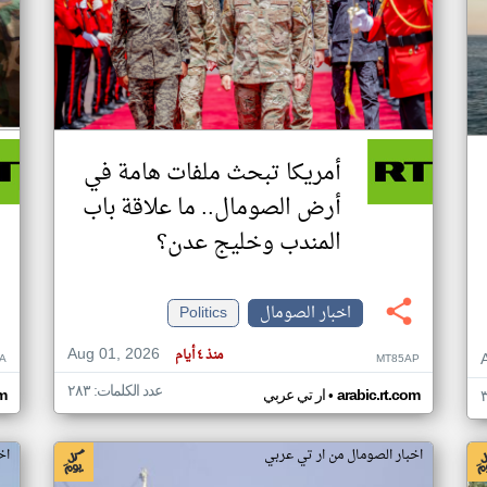
أمريكا تبحث ملفات هامة في
أرض الصومال.. ما علاقة باب
المندب وخليج عدن؟
اخبار الصومال
Politics
Aug 01, 2026
منذ ٤ أيام
A
MT85AP
عدد الكلمات: ٢٨٣
•
arabic.rt.com
ار تي عربي
om
اخبار الصومال من ار تي عربي
اخ