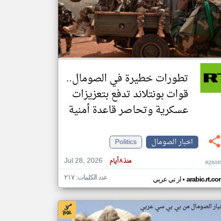
klyoum.com
تغيير الدولة
مصادر الأخبار من الصومال
اخبار الصومال على مدار الساعة
تطورات خطيرة في الصومال..
أهم اخبار الصومال العاجلة والمباشرة
قوات بونتلاند تدفع بتعزيزات
عسكرية وتحاصر قاعدة أمنية
اخبار الصومال
Politics
Jul 28, 2026
منذ ٨ أيام
RZ60P
عدد الكلمات: ٢١٧
•
arabic.rt.c
ار تي عربي
بار الصومال من بي بي سي عربي