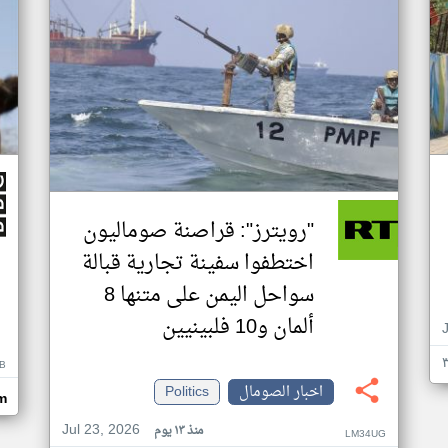
"رويترز": قراصنة صوماليون
اختطفوا سفينة تجارية قبالة
سواحل اليمن على متنها 8
ألمان و10 فلبينيين
B
اخبار الصومال
Politics
m
Jul 23, 2026
منذ ١٣ يوم
LM34UG