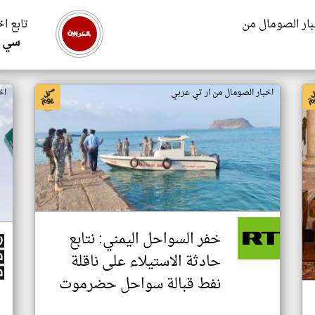
بار الصومال من
تابع ا
سي ا
اخبار الصومال من ار تي عربي
اخ
خفر السواحل اليمني: نتابع
حادثة الاستيلاء على ناقلة
نفط قبالة سواحل حضرموت