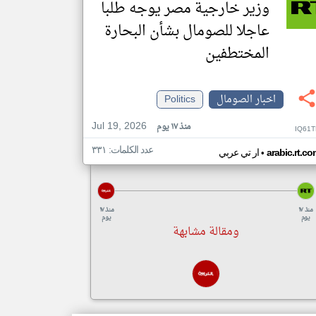
وزير خارجية مصر يوجه طلبا
عاجلا للصومال بشأن البحارة
المختطفين
اخبار الصومال
Politics
Jul 19, 2026
منذ ١٧ يوم
IQ61T
عدد الكلمات: ٣٣١
•
arabic.rt.c
ار تي عربي
منذ ١٧
منذ ١٧
يوم
يوم
ومقالة مشابهة