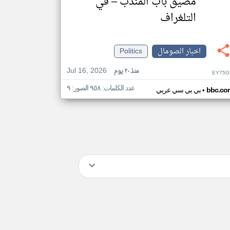
مضيق باب المندب – في
التلغراف
اخبار الصومال
Politics
Jul 16, 2026
منذ ٢٠ يوم
EY75G
عدد الكلمات: ٩٥٨ الصور: ٩
•
bbc.co
بي بي سي عربي