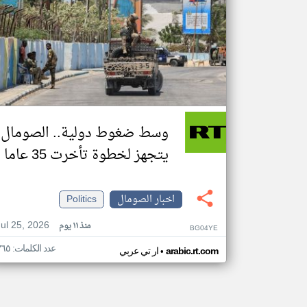
وسط ضغوط دولية.. الصومال
يتجهز لخطوة تأخرت 35 عاما
اخبار الصومال
Politics
Jul 25, 2026
منذ ١١ يوم
BG04YE
عدد الكلمات: ٣٦٥
•
arabic.rt.com
ار تي عربي