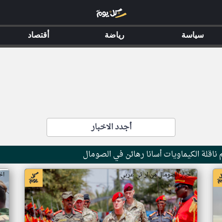
سياسة
رياضة
أقتصاد
أجدد الاخبار
ناقلة الكيماويات أسانا رهائن في الصومال
اخبار الصومال من ار تي عربي
اخ