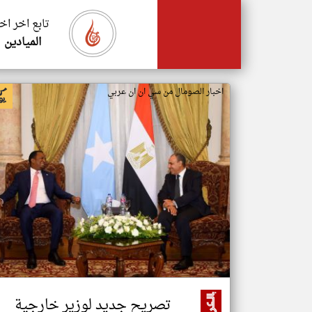
تابع اخر اخ
الميادين
اخبار الصومال من سي ان ان عربي
تصريح جديد لوزير خارجية