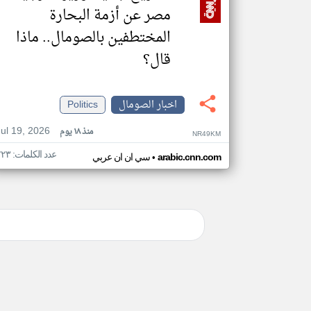
مصر عن أزمة البحارة
المختطفين بالصومال.. ماذا
قال؟
اخبار الصومال
Politics
Jul 19, 2026
منذ ١٨ يوم
NR49KM
عدد الكلمات: ٢٢٣
•
arabic.cnn.com
سي ان ان عربي