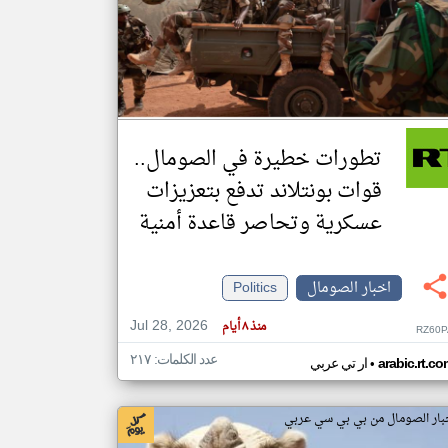
klyoum.com
تغيير الدولة
مصادر الأخبار من الصومال
اخبار الصومال على مدار الساعة
تطورات خطيرة في الصومال..
أهم اخبار الصومال العاجلة والمباشرة
قوات بونتلاند تدفع بتعزيزات
عسكرية وتحاصر قاعدة أمنية
اخبار الصومال
Politics
Jul 28, 2026
منذ ٨ أيام
RZ60P
عدد الكلمات: ٢١٧
•
arabic.rt.c
ار تي عربي
بار الصومال من بي بي سي عربي