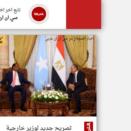
تابع اخر اخ
سي ان ان
اخبار الصومال من سي ان ان عربي
تصريح جديد لوزير خارجية