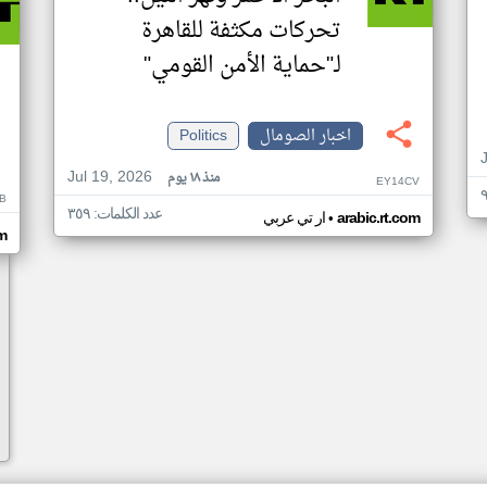
تحركات مكثفة للقاهرة
لـ"حماية الأمن القومي"
اخبار الصومال
Politics
Jul 19, 2026
منذ ١٨ يوم
EY14CV
B
عدد الكلمات: ٣٥٩
•
arabic.rt.com
ار تي عربي
om