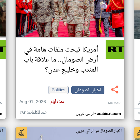
أمريكا تبحث ملفات هامة في
أرض الصومال.. ما علاقة باب
المندب وخليج عدن؟
اخبار الصومال
Politics
Aug 01, 2026
منذ ٥ أيام
A
MT85AP
عدد الكلمات: ٢٨٣
•
arabic.rt.com
ار تي عربي
om
اخبار الصومال من ار تي عربي
اخ