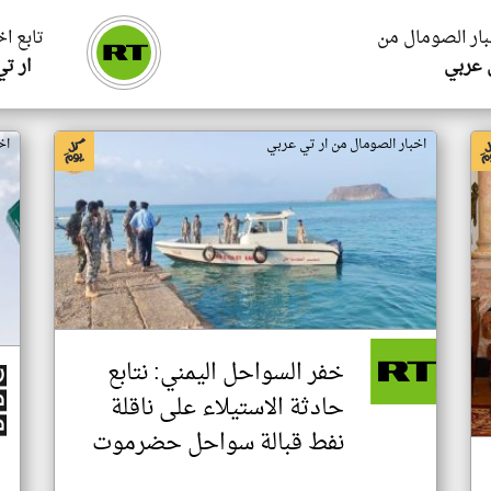
بار الصومال من
تابع ا
 عربي
ار ت
اخبار الصومال من ار تي عربي
اخ
خفر السواحل اليمني: نتابع
حادثة الاستيلاء على ناقلة
نفط قبالة سواحل حضرموت