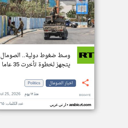
وسط ضغوط دولية.. الصومال
يتجهز لخطوة تأخرت 35 عاما
اخبار الصومال
Politics
Jul 25, 2026
منذ ١٢ يوم
BG04YE
عدد الكلمات: ٣٦٥
•
arabic.rt.com
ار تي عربي