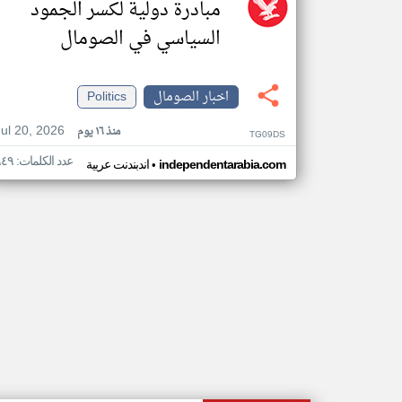
مبادرة دولية لكسر الجمود
السياسي في الصومال
اخبار الصومال
Politics
Jul 20, 2026
منذ ١٦ يوم
TG09DS
عدد الكلمات: ٩٤٩
•
independentarabia.com
اندبندنت عربية