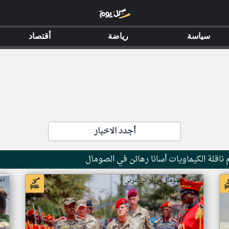
سياسة
رياضة
أقتصاد
أجدد الاخبار
ناقلة الكيماويات أسانا رهائن في الصومال
اخبار الصومال من ار تي عربي
اخ