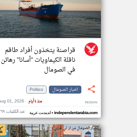
تعبر
المقالات
الموجوده
هنا عن
وجهة
نظر
قراصنة يتخذون أفراد طاقم
كاتبيها.
ناقلة الكيماويات "أسانا" رهائن
في الصومال
اخبار الصومال
Politics
Aug 01, 2026
منذ ٤ أيام
RE88AN
عدد الكلمات: ٣٦٩
•
independentarabia.com
اندبندنت عربية
اخبار الصومال من ار تي عربي