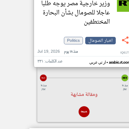
وزير خارجية مصر يوجه طلبا
عاجلا للصومال بشأن البحارة
المختطفين
اخبار الصومال
Politics
Jul 19, 2026
منذ ١٨ يوم
IQ61T
عدد الكلمات: ٣٣١
•
arabic.rt.c
ار تي عربي
منذ ١٨
منذ ١٨
يوم
يوم
ومقالة مشابهة