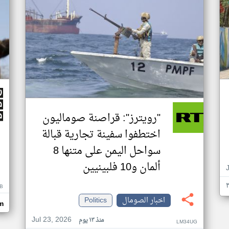
"رويترز": قراصنة صوماليون
اختطفوا سفينة تجارية قبالة
سواحل اليمن على متنها 8
ألمان و10 فلبينيين
B
اخبار الصومال
Politics
m
Jul 23, 2026
منذ ١٣ يوم
LM34UG