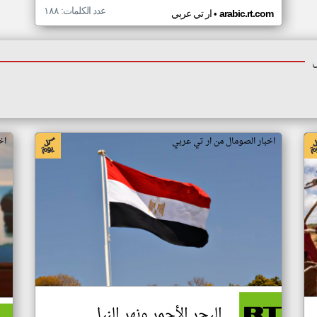
عدد الكلمات: ١٨٨
•
arabic.rt.com
ار تي عربي
اخبار الصومال من ار تي عربي
اخ
البحر الأحمر ونهر النيل..