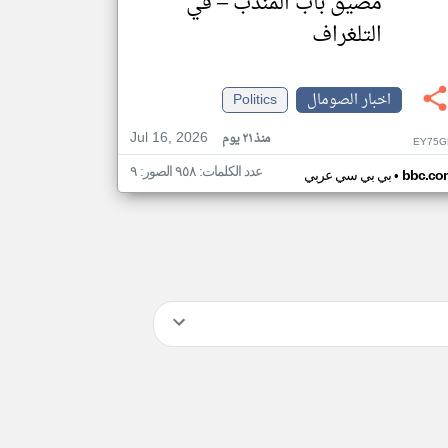
مضيق باب المندب – في
التلغراف
اخبار الصومال
Politics
Jul 16, 2026
منذ ٢١ يوم
EY75G
عدد الكلمات: ٩٥٨ الصور: ٩
•
bbc.co
بي بي سي عربي