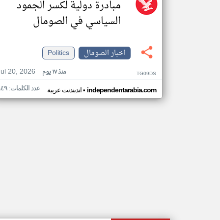
مبادرة دولية لكسر الجمود
السياسي في الصومال
اخبار الصومال
Politics
Jul 20, 2026
منذ ١٧ يوم
TG09DS
عدد الكلمات: ٩٤٩
•
independentarabia.com
اندبندنت عربية