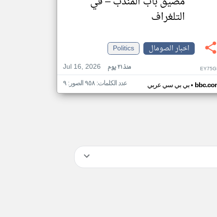
مضيق باب المندب – في
التلغراف
اخبار الصومال
Politics
Jul 16, 2026
منذ ٢١ يوم
EY75G
عدد الكلمات: ٩٥٨ الصور: ٩
•
bbc.co
بي بي سي عربي