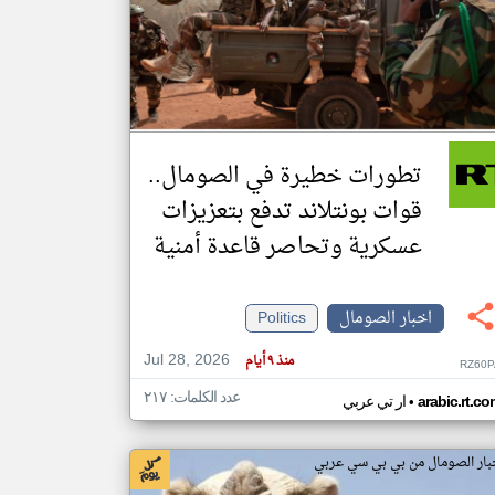
klyoum.com
تغيير الدولة
مصادر الأخبار من الصومال
اخبار الصومال على مدار الساعة
تطورات خطيرة في الصومال..
أهم اخبار الصومال العاجلة والمباشرة
قوات بونتلاند تدفع بتعزيزات
عسكرية وتحاصر قاعدة أمنية
اخبار الصومال
Politics
Jul 28, 2026
منذ ٩ أيام
RZ60P
عدد الكلمات: ٢١٧
•
arabic.rt.c
ار تي عربي
بار الصومال من بي بي سي عربي