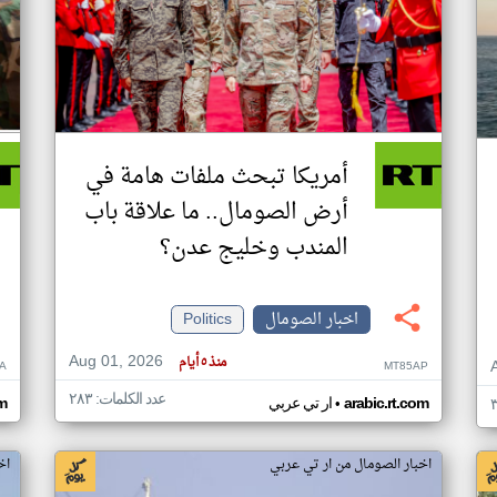
أمريكا تبحث ملفات هامة في
أرض الصومال.. ما علاقة باب
المندب وخليج عدن؟
اخبار الصومال
Politics
Aug 01, 2026
منذ ٥ أيام
A
MT85AP
عدد الكلمات: ٢٨٣
•
arabic.rt.com
ار تي عربي
om
اخبار الصومال من ار تي عربي
اخ