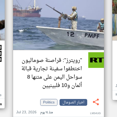
"رويترز": قراصنة صوماليون
اختطفوا سفينة تجارية قبالة
سواحل اليمن على متنها 8
ألمان و10 فلبينيين
B
اخبار الصومال
Politics
m
Jul 23, 2026
منذ ١٤ يوم
LM34UG