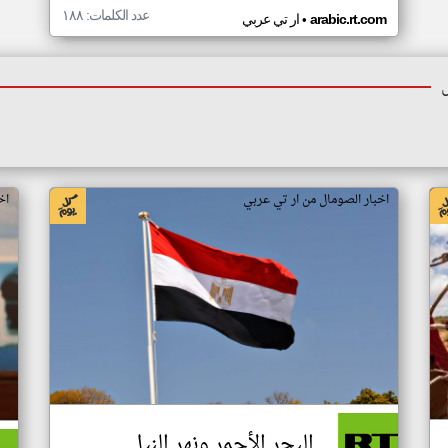
عدد الكلمات: ١٨٨
•
arabic.rt.com
ار تي عربي
اخبار الصومال من ار تي عربي
اخ
البحر الأحمر ونهر النيل..