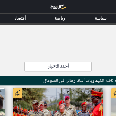
سياسة
رياضة
أقتصاد
أجدد الاخبار
ناقلة الكيماويات أسانا رهائن في الصومال
اخبار الصومال من ار تي عربي
اخ