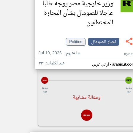
وزير خارجية مصر يوجه طلبا
عاجلا للصومال بشأن البحارة
المختطفين
اخبار الصومال
Politics
Jul 19, 2026
منذ ١٨ يوم
IQ61T
عدد الكلمات: ٣٣١
•
arabic.rt.c
ار تي عربي
منذ ١٨
منذ ١٨
يوم
يوم
ومقالة مشابهة