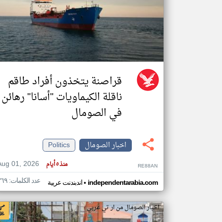
تعبر
المقالات
الموجوده
هنا عن
وجهة
نظر
قراصنة يتخذون أفراد طاقم
كاتبيها.
ناقلة الكيماويات "أسانا" رهائن
في الصومال
اخبار الصومال
Politics
Aug 01, 2026
منذ ٥ أيام
RE88AN
عدد الكلمات: ٣٦٩
•
independentarabia.com
اندبندنت عربية
اخبار الصومال من ار تي عربي