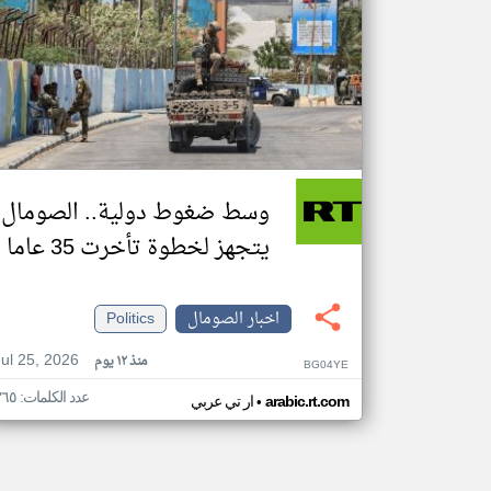
وسط ضغوط دولية.. الصومال
يتجهز لخطوة تأخرت 35 عاما
اخبار الصومال
Politics
Jul 25, 2026
منذ ١٢ يوم
BG04YE
عدد الكلمات: ٣٦٥
•
arabic.rt.com
ار تي عربي