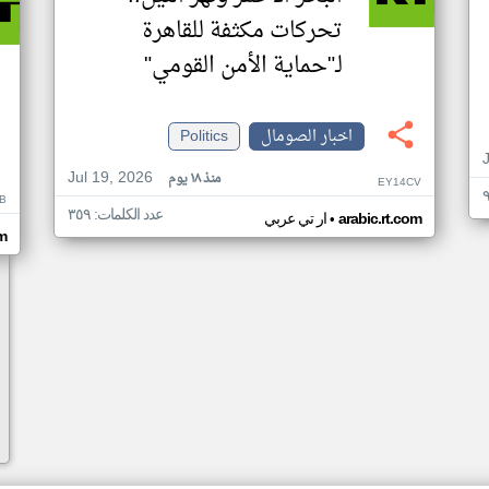
تحركات مكثفة للقاهرة
لـ"حماية الأمن القومي"
اخبار الصومال
Politics
Jul 19, 2026
منذ ١٨ يوم
EY14CV
B
عدد الكلمات: ٣٥٩
•
arabic.rt.com
ار تي عربي
om