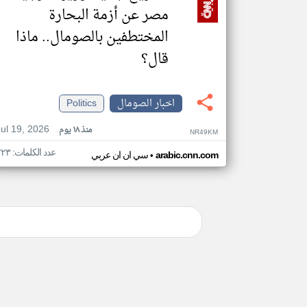
مصر عن أزمة البحارة
المختطفين بالصومال.. ماذا
قال؟
اخبار الصومال
Politics
Jul 19, 2026
منذ ١٨ يوم
NR49KM
عدد الكلمات: ٢٢٣
•
arabic.cnn.com
سي ان ان عربي