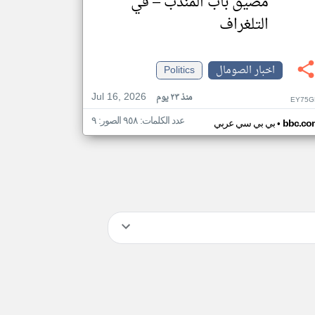
مضيق باب المندب – في
التلغراف
اخبار الصومال
Politics
Jul 16, 2026
منذ ٢٣ يوم
EY75G
عدد الكلمات: ٩٥٨ الصور: ٩
•
bbc.co
بي بي سي عربي