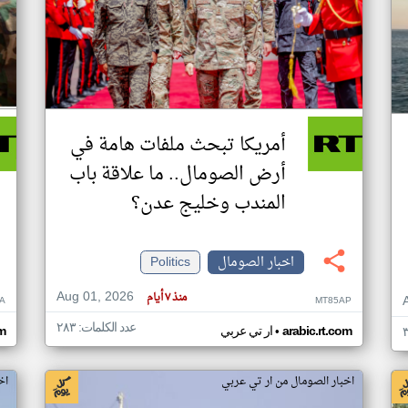
أمريكا تبحث ملفات هامة في
أرض الصومال.. ما علاقة باب
المندب وخليج عدن؟
اخبار الصومال
Politics
Aug 01, 2026
منذ ٧ أيام
A
MT85AP
عدد الكلمات: ٢٨٣
•
arabic.rt.com
ار تي عربي
om
اخبار الصومال من ار تي عربي
اخ