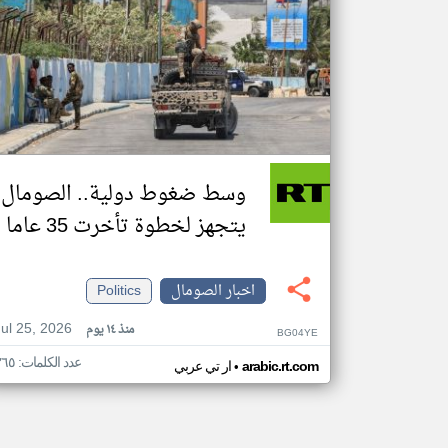
وسط ضغوط دولية.. الصومال
يتجهز لخطوة تأخرت 35 عاما
اخبار الصومال
Politics
Jul 25, 2026
منذ ١٤ يوم
BG04YE
عدد الكلمات: ٣٦٥
•
arabic.rt.com
ار تي عربي