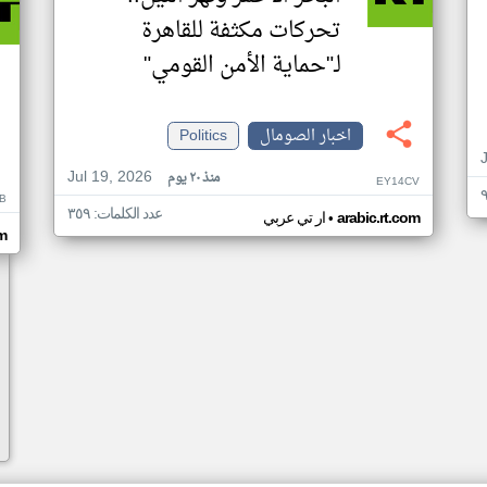
تحركات مكثفة للقاهرة
لـ"حماية الأمن القومي"
اخبار الصومال
Politics
Jul 19, 2026
منذ ٢٠ يوم
EY14CV
B
عدد الكلمات: ٣٥٩
•
arabic.rt.com
ار تي عربي
om