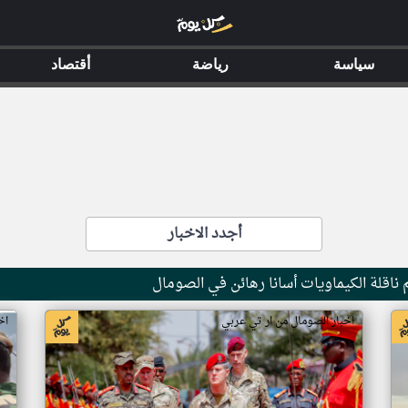
سياسة
رياضة
أقتصاد
أجدد الاخبار
ناقلة الكيماويات أسانا رهائن في الصومال
اخبار الصومال من ار تي عربي
اخ