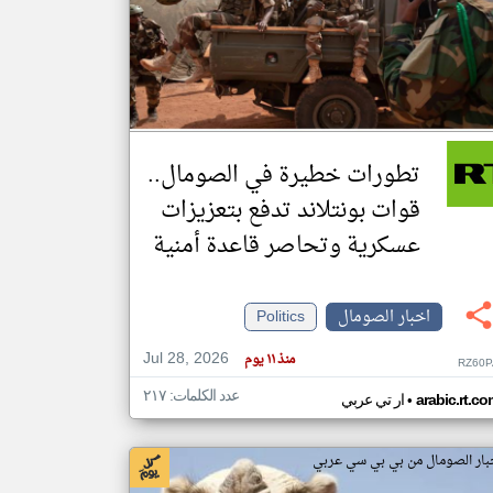
klyoum.com
تغيير الدولة
مصادر الأخبار من الصومال
اخبار الصومال على مدار الساعة
تطورات خطيرة في الصومال..
أهم اخبار الصومال العاجلة والمباشرة
قوات بونتلاند تدفع بتعزيزات
عسكرية وتحاصر قاعدة أمنية
اخبار الصومال
Politics
Jul 28, 2026
منذ ١١ يوم
RZ60P
عدد الكلمات: ٢١٧
•
arabic.rt.c
ار تي عربي
بار الصومال من بي بي سي عربي