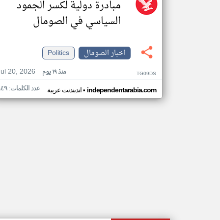
مبادرة دولية لكسر الجمود
السياسي في الصومال
اخبار الصومال
Politics
Jul 20, 2026
منذ ١٩ يوم
TG09DS
عدد الكلمات: ٩٤٩
•
independentarabia.com
اندبندنت عربية