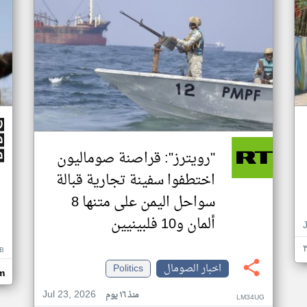
"رويترز": قراصنة صوماليون
اختطفوا سفينة تجارية قبالة
سواحل اليمن على متنها 8
ألمان و10 فلبينيين
B
اخبار الصومال
Politics
m
Jul 23, 2026
منذ ١٦ يوم
LM34UG