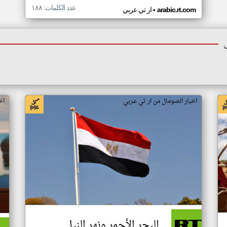
عدد الكلمات: ١٨٨
•
arabic.rt.com
ار تي عربي
اخبار الصومال من ار تي عربي
اخ
البحر الأحمر ونهر النيل..