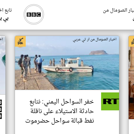
بار الصومال من
تابع ا
بي ب
اخبار الصومال من ار تي عربي
اخ
خفر السواحل اليمني: نتابع
حادثة الاستيلاء على ناقلة
نفط قبالة سواحل حضرموت