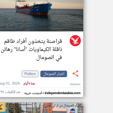
تعبر
المقالات
الموجوده
هنا عن
وجهة
نظر
قراصنة يتخذون أفراد طاقم
كاتبيها.
ناقلة الكيماويات "أسانا" رهائن
في الصومال
اخبار الصومال
Politics
Aug 01, 2026
منذ ٧ أيام
RE88AN
عدد الكلمات: ٣٦٩
•
independentarabia.com
اندبندنت عربية
اخبار الصومال من ار تي عربي