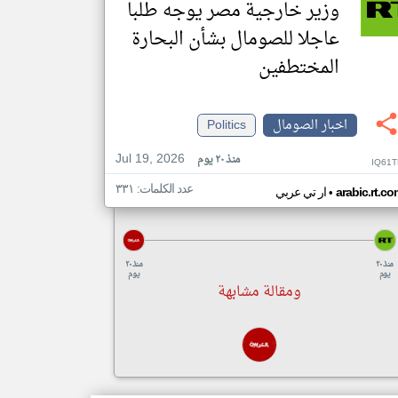
وزير خارجية مصر يوجه طلبا
عاجلا للصومال بشأن البحارة
المختطفين
اخبار الصومال
Politics
Jul 19, 2026
منذ ٢٠ يوم
IQ61T
عدد الكلمات: ٣٣١
•
arabic.rt.c
ار تي عربي
منذ ٢٠
منذ ٢٠
يوم
يوم
ومقالة مشابهة