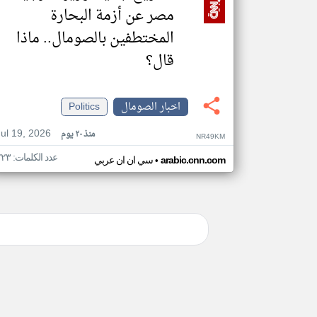
مصر عن أزمة البحارة
المختطفين بالصومال.. ماذا
قال؟
اخبار الصومال
Politics
Jul 19, 2026
منذ ٢٠ يوم
NR49KM
عدد الكلمات: ٢٢٣
•
arabic.cnn.com
سي ان ان عربي