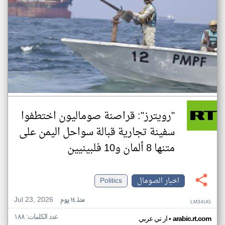
"رويترز": قراصنة صوماليون اختطفوا
سفينة تجارية قبالة سواحل اليمن على
متنها 8 ألمان و10 فلبينيين
اخبار الصومال
Politics
Jul 23, 2026
منذ ١٤ يوم
LM34UG
عدد الكلمات: ١٨٨
•
arabic.rt.com
ار تي عربي