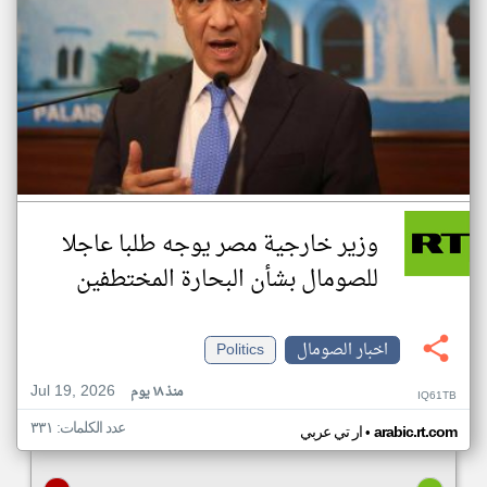
وزير خارجية مصر يوجه طلبا عاجلا
للصومال بشأن البحارة المختطفين
اخبار الصومال
Politics
Jul 19, 2026
منذ ١٨ يوم
IQ61TB
عدد الكلمات: ٣٣١
•
arabic.rt.com
ار تي عربي