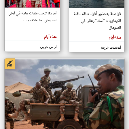
أمريكا تبحث ملفات هامة في أرض
قراصنة يتخذون أفراد طاقم ناقلة
klyoum.com
الصومال.. ما علاقة باب ...
الكيماويات "أسانا" رهائن في
تغيير الدولة
تعبر
الصومال
مصادر الأخبار من الصومال
المقالات
الموجوده
اخبار الصومال على مدار الساعة
هنا عن
منذ ٥ أيام
منذ ٥ أيام
وجهة
نظر
أهم اخبار الصومال العاجلة والمباشرة
كاتبيها.
ار تي عربي
اندبندنت عربية