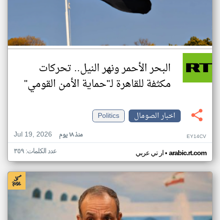
البحر الأحمر ونهر النيل.. تحركات
مكثفة للقاهرة لـ"حماية الأمن القومي"
اخبار الصومال
Politics
Jul 19, 2026
منذ ١٨ يوم
EY14CV
عدد الكلمات: ٣٥٩
•
arabic.rt.com
ار تي عربي