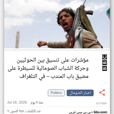
مؤشرات على تنسيق بين الحوثيين
وحركة الشباب الصومالية للسيطرة على
مضيق باب المندب – في التلغراف
اخبار الصومال
Politics
Jul 16, 2026
منذ ٢١ يوم
EY75GP
عدد الكلمات: ٩٥٨ الصور: ٩
•
bbc.com
بي بي سي عربي