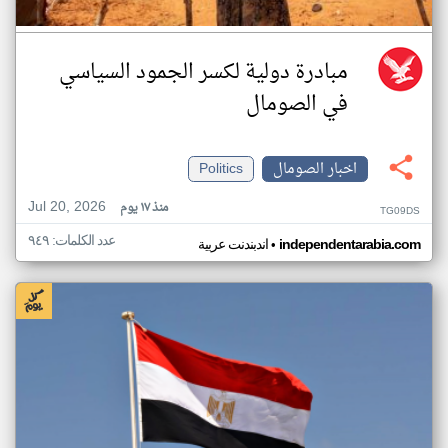
مبادرة دولية لكسر الجمود السياسي
في الصومال
اخبار الصومال
Politics
Jul 20, 2026
منذ ١٧ يوم
TG09DS
عدد الكلمات: ٩٤٩
•
independentarabia.com
اندبندنت عربية