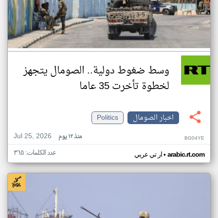
وسط ضغوط دولية.. الصومال يتجهز
لخطوة تأخرت 35 عاما
اخبار الصومال
Politics
Jul 25, 2026
منذ ١٢ يوم
BG04YE
عدد الكلمات: ٣٦٥
•
arabic.rt.com
ار تي عربي