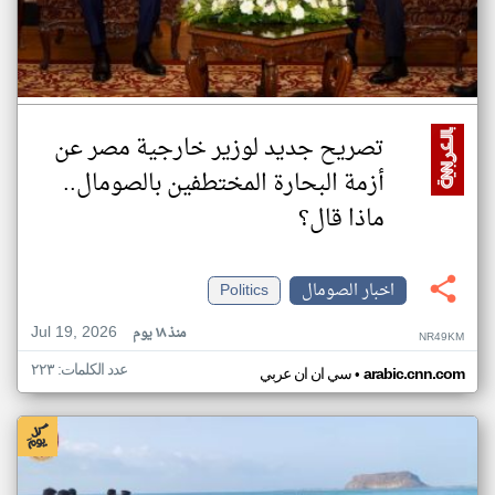
تصريح جديد لوزير خارجية مصر عن
أزمة البحارة المختطفين بالصومال..
ماذا قال؟
اخبار الصومال
Politics
Jul 19, 2026
منذ ١٨ يوم
NR49KM
عدد الكلمات: ٢٢٣
•
arabic.cnn.com
سي ان ان عربي