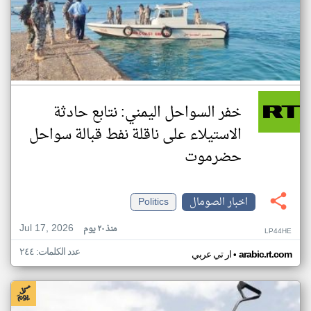
خفر السواحل اليمني: نتابع حادثة
الاستيلاء على ناقلة نفط قبالة سواحل
حضرموت
اخبار الصومال
Politics
Jul 17, 2026
منذ ٢٠ يوم
LP44HE
عدد الكلمات: ٢٤٤
•
arabic.rt.com
ار تي عربي