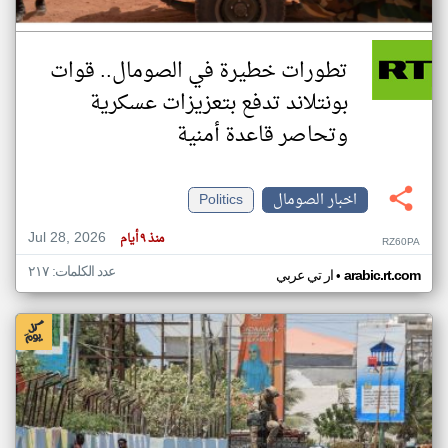
تطورات خطيرة في الصومال.. قوات
بونتلاند تدفع بتعزيزات عسكرية
وتحاصر قاعدة أمنية
اخبار الصومال
Politics
Jul 28, 2026
منذ ٩ أيام
RZ60PA
عدد الكلمات: ٢١٧
•
arabic.rt.com
ار تي عربي