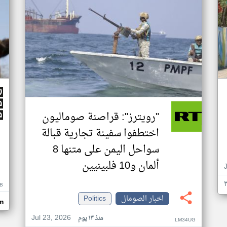
"رويترز": قراصنة صوماليون
اختطفوا سفينة تجارية قبالة
سواحل اليمن على متنها 8
ألمان و10 فلبينيين
B
اخبار الصومال
Politics
m
Jul 23, 2026
منذ ١٣ يوم
LM34UG