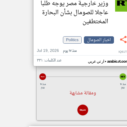
وزير خارجية مصر يوجه طلبا
عاجلا للصومال بشأن البحارة
المختطفين
اخبار الصومال
Politics
Jul 19, 2026
منذ ١٧ يوم
IQ61T
عدد الكلمات: ٣٣١
•
arabic.rt.c
ار تي عربي
منذ ١٧
منذ ١٧
يوم
يوم
ومقالة مشابهة