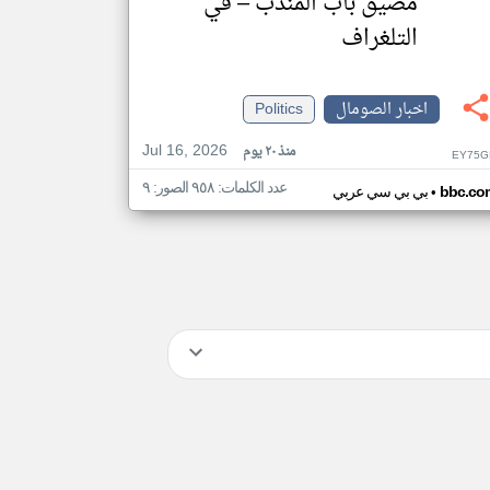
مضيق باب المندب – في
التلغراف
اخبار الصومال
Politics
Jul 16, 2026
منذ ٢٠ يوم
EY75G
عدد الكلمات: ٩٥٨ الصور: ٩
•
bbc.co
بي بي سي عربي