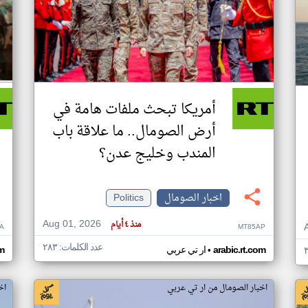
أمريكا تبحث ملفات هامة في
أرض الصومال.. ما علاقة باب
المندب وخليج عدن؟
اخبار الصومال
Politics
Aug 01, 2026
منذ ٤ أيام
A
MT85AP
عدد الكلمات: ٢٨٣
•
arabic.rt.com
ار تي عربي
om
اخبار الصومال من ار تي عربي
اخ