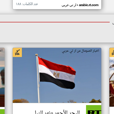
عدد الكلمات: ١٨٨
•
arabic.rt.com
ار تي عربي
اخبار الصومال من ار تي عربي
اخ
البحر الأحمر ونهر النيل..