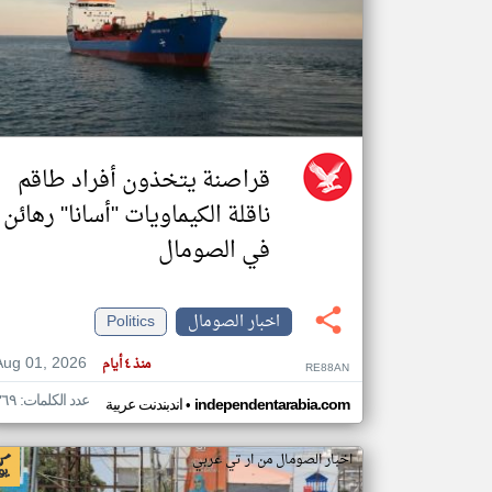
تعبر
المقالات
الموجوده
هنا عن
وجهة
نظر
قراصنة يتخذون أفراد طاقم
كاتبيها.
ناقلة الكيماويات "أسانا" رهائن
في الصومال
اخبار الصومال
Politics
Aug 01, 2026
منذ ٤ أيام
RE88AN
عدد الكلمات: ٣٦٩
•
independentarabia.com
اندبندنت عربية
اخبار الصومال من ار تي عربي