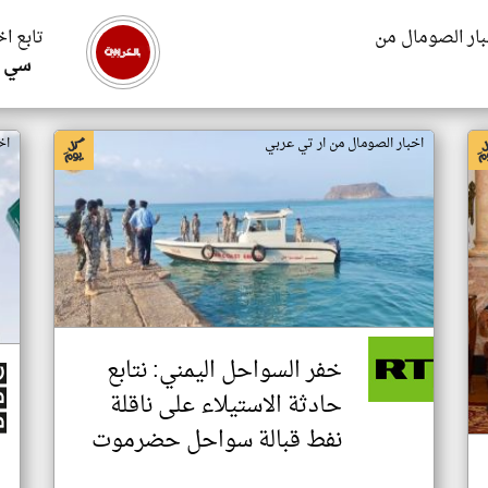
بار الصومال من
تابع ا
سي ا
اخبار الصومال من ار تي عربي
اخ
خفر السواحل اليمني: نتابع
حادثة الاستيلاء على ناقلة
نفط قبالة سواحل حضرموت