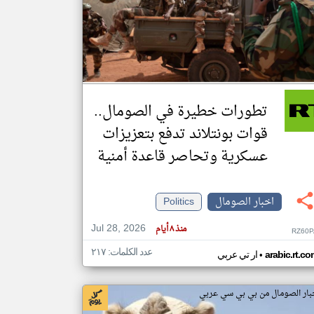
klyoum.com
تغيير الدولة
مصادر الأخبار من الصومال
اخبار الصومال على مدار الساعة
تطورات خطيرة في الصومال..
أهم اخبار الصومال العاجلة والمباشرة
قوات بونتلاند تدفع بتعزيزات
عسكرية وتحاصر قاعدة أمنية
اخبار الصومال
Politics
Jul 28, 2026
منذ ٨ أيام
RZ60P
عدد الكلمات: ٢١٧
•
arabic.rt.c
ار تي عربي
بار الصومال من بي بي سي عربي