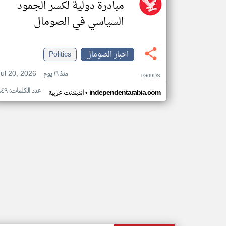
مبادرة دولية لكسر الجمود
السياسي في الصومال
اخبار الصومال
Politics
Jul 20, 2026
منذ ١٦ يوم
TG09DS
عدد الكلمات: ٩٤٩
•
independentarabia.com
اندبندنت عربية