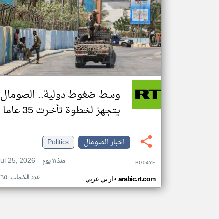
وسط ضغوط دولية.. الصومال
يتجهز لخطوة تأخرت 35 عاما
اخبار الصومال
Politics
Jul 25, 2026
منذ ١١ يوم
BG04YE
عدد الكلمات: ٣٦٥
•
arabic.rt.com
ار تي عربي