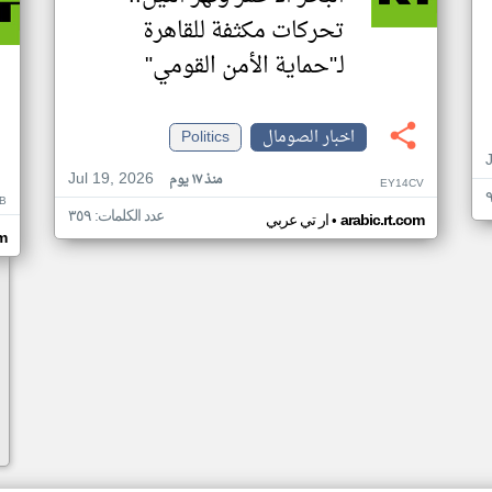
تحركات مكثفة للقاهرة
لـ"حماية الأمن القومي"
اخبار الصومال
Politics
Jul 19, 2026
منذ ١٧ يوم
EY14CV
B
عدد الكلمات: ٣٥٩
•
arabic.rt.com
ار تي عربي
om