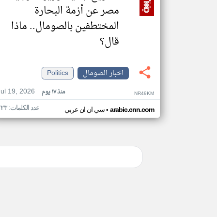
مصر عن أزمة البحارة
المختطفين بالصومال.. ماذا
قال؟
اخبار الصومال
Politics
Jul 19, 2026
منذ ١٧ يوم
NR49KM
عدد الكلمات: ٢٢٣
•
arabic.cnn.com
سي ان ان عربي