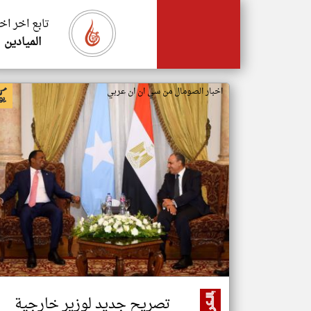
تابع اخر اخ
الميادين
اخبار الصومال من سي ان ان عربي
تصريح جديد لوزير خارجية