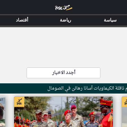
سياسة
رياضة
أقتصاد
أجدد الاخبار
ناقلة الكيماويات أسانا رهائن في الصومال
اخبار الصومال من ار تي عربي
اخ