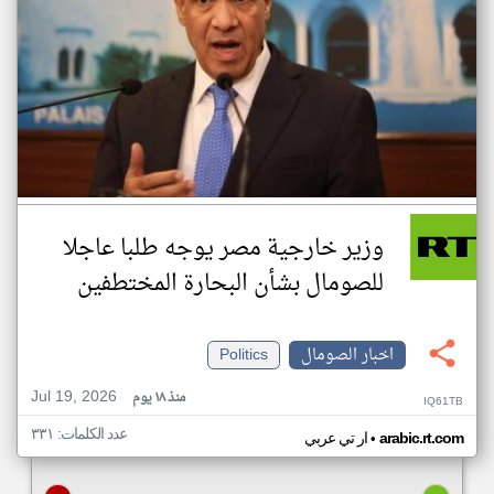
وزير خارجية مصر يوجه طلبا عاجلا
للصومال بشأن البحارة المختطفين
اخبار الصومال
Politics
Jul 19, 2026
منذ ١٨ يوم
IQ61TB
عدد الكلمات: ٣٣١
•
arabic.rt.com
ار تي عربي