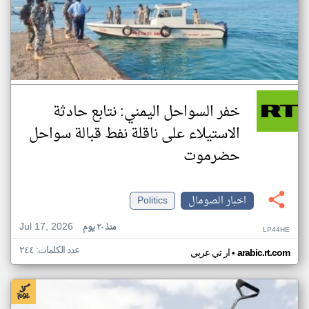
خفر السواحل اليمني: نتابع حادثة
الاستيلاء على ناقلة نفط قبالة سواحل
حضرموت
اخبار الصومال
Politics
Jul 17, 2026
منذ ٢٠ يوم
LP44HE
عدد الكلمات: ٢٤٤
•
arabic.rt.com
ار تي عربي