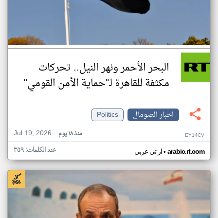
البحر الأحمر ونهر النيل.. تحركات
مكثفة للقاهرة لـ"حماية الأمن القومي"
اخبار الصومال
Politics
Jul 19, 2026
منذ ١٨ يوم
EY14CV
عدد الكلمات: ٣٥٩
•
arabic.rt.com
ار تي عربي