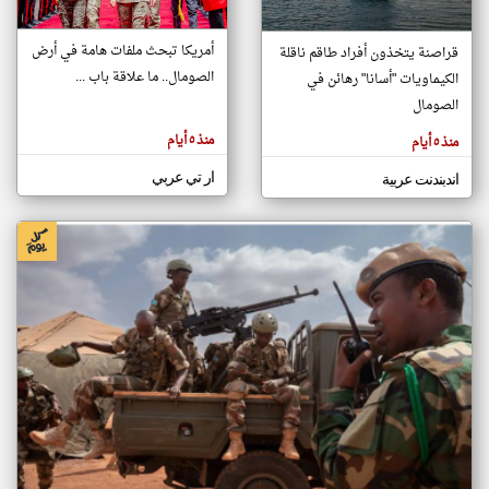
أمريكا تبحث ملفات هامة في أرض
قراصنة يتخذون أفراد طاقم ناقلة
klyoum.com
الصومال.. ما علاقة باب ...
الكيماويات "أسانا" رهائن في
تغيير الدولة
تعبر
الصومال
مصادر الأخبار من الصومال
المقالات
الموجوده
اخبار الصومال على مدار الساعة
هنا عن
منذ ٥ أيام
منذ ٥ أيام
وجهة
نظر
أهم اخبار الصومال العاجلة والمباشرة
كاتبيها.
ار تي عربي
اندبندنت عربية