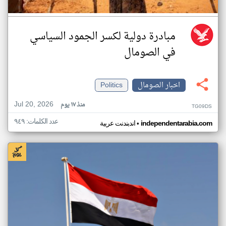
مبادرة دولية لكسر الجمود السياسي
في الصومال
اخبار الصومال
Politics
Jul 20, 2026
منذ ١٧ يوم
TG09DS
عدد الكلمات: ٩٤٩
•
independentarabia.com
اندبندنت عربية