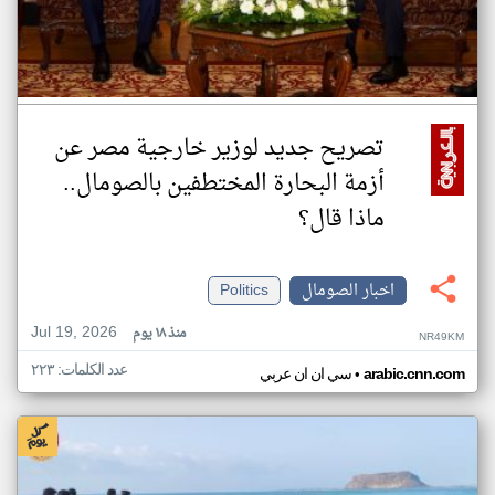
تصريح جديد لوزير خارجية مصر عن
أزمة البحارة المختطفين بالصومال..
ماذا قال؟
اخبار الصومال
Politics
Jul 19, 2026
منذ ١٨ يوم
NR49KM
عدد الكلمات: ٢٢٣
•
arabic.cnn.com
سي ان ان عربي