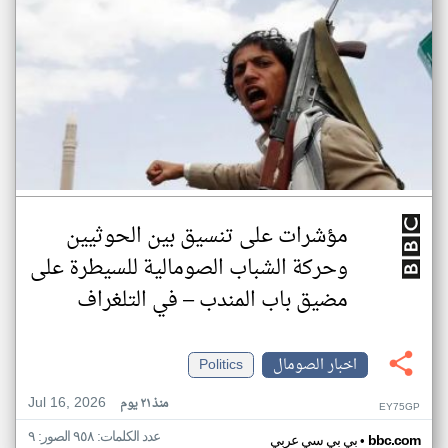
مؤشرات على تنسيق بين الحوثيين
وحركة الشباب الصومالية للسيطرة على
مضيق باب المندب – في التلغراف
اخبار الصومال
Politics
Jul 16, 2026
منذ ٢١ يوم
EY75GP
عدد الكلمات: ٩٥٨ الصور: ٩
•
bbc.com
بي بي سي عربي