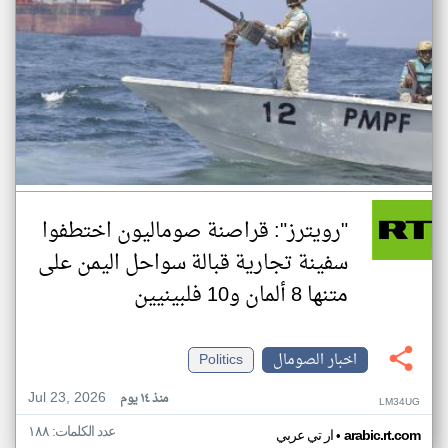
"رويترز": قراصنة صوماليون اختطفوا
سفينة تجارية قبالة سواحل اليمن على
متنها 8 ألمان و10 فلبينيين
اخبار الصومال
Politics
Jul 23, 2026
منذ ١٤ يوم
LM34UG
عدد الكلمات: ١٨٨
•
arabic.rt.com
ار تي عربي