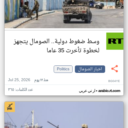
وسط ضغوط دولية.. الصومال يتجهز
لخطوة تأخرت 35 عاما
اخبار الصومال
Politics
Jul 25, 2026
منذ ١٢ يوم
BG04YE
عدد الكلمات: ٣٦٥
•
arabic.rt.com
ار تي عربي