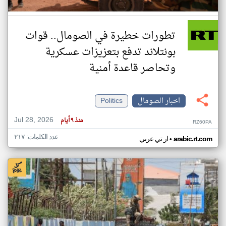
تطورات خطيرة في الصومال.. قوات
بونتلاند تدفع بتعزيزات عسكرية
وتحاصر قاعدة أمنية
اخبار الصومال
Politics
Jul 28, 2026
منذ ٩ أيام
RZ60PA
عدد الكلمات: ٢١٧
•
arabic.rt.com
ار تي عربي