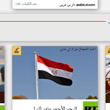
عدد الكلمات: ١٨٨
•
arabic.rt.com
ار تي عربي
اخبار الصومال من ار تي عربي
اخ
البحر الأحمر ونهر النيل..