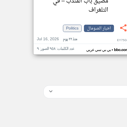
مضيق باب المندب – في
التلغراف
اخبار الصومال
Politics
Jul 16, 2026
منذ ٢٢ يوم
EY75G
عدد الكلمات: ٩٥٨ الصور: ٩
•
bbc.co
بي بي سي عربي