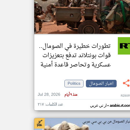
klyoum.com
تغيير الدولة
مصادر الأخبار من الصومال
اخبار الصومال على مدار الساعة
تطورات خطيرة في الصومال..
أهم اخبار الصومال العاجلة والمباشرة
قوات بونتلاند تدفع بتعزيزات
عسكرية وتحاصر قاعدة أمنية
اخبار الصومال
Politics
Jul 28, 2026
منذ ٩ أيام
RZ60P
عدد الكلمات: ٢١٧
•
arabic.rt.c
ار تي عربي
بار الصومال من بي بي سي عربي