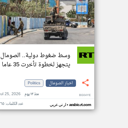
وسط ضغوط دولية.. الصومال
يتجهز لخطوة تأخرت 35 عاما
اخبار الصومال
Politics
Jul 25, 2026
منذ ١٣ يوم
BG04YE
عدد الكلمات: ٣٦٥
•
arabic.rt.com
ار تي عربي