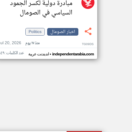
مبادرة دولية لكسر الجمود
السياسي في الصومال
اخبار الصومال
Politics
Jul 20, 2026
منذ ١٧ يوم
TG09DS
عدد الكلمات: ٩٤٩
•
independentarabia.com
اندبندنت عربية