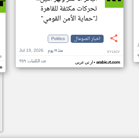
تحركات مكثفة للقاهرة
لـ"حماية الأمن القومي"
اخبار الصومال
Politics
Jul 19, 2026
منذ ١٩ يوم
EY14CV
B
عدد الكلمات: ٣٥٩
•
arabic.rt.com
ار تي عربي
om