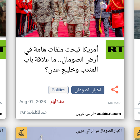
أمريكا تبحث ملفات هامة في
أرض الصومال.. ما علاقة باب
المندب وخليج عدن؟
اخبار الصومال
Politics
Aug 01, 2026
منذ ٦ أيام
A
MT85AP
عدد الكلمات: ٢٨٣
•
arabic.rt.com
ار تي عربي
om
اخبار الصومال من ار تي عربي
اخ