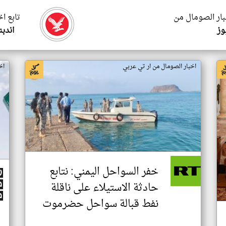
بار الصومال من
تابع ا
وز
اندب
اخبار الصومال من ار تي عربي
اخ
خفر السواحل اليمني: نتابع
حادثة الاستيلاء على ناقلة
نفط قبالة سواحل حضرموت