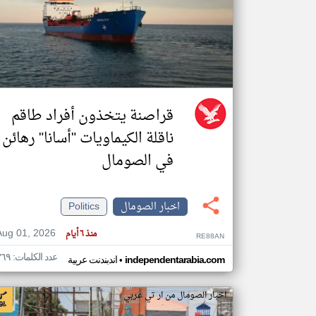
تعبر
المقالات
الموجوده
هنا عن
وجهة
نظر
قراصنة يتخذون أفراد طاقم
كاتبيها.
ناقلة الكيماويات "أسانا" رهائن
في الصومال
اخبار الصومال
Politics
Aug 01, 2026
منذ ٦ أيام
RE88AN
عدد الكلمات: ٣٦٩
•
independentarabia.com
اندبندنت عربية
اخبار الصومال من ار تي عربي