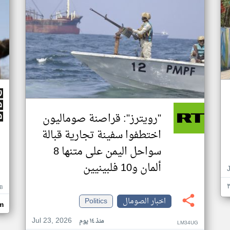
"رويترز": قراصنة صوماليون
اختطفوا سفينة تجارية قبالة
سواحل اليمن على متنها 8
ألمان و10 فلبينيين
B
اخبار الصومال
Politics
m
Jul 23, 2026
منذ ١٤ يوم
LM34UG