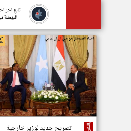
تابع اخر اخ
النهضة ني
اخبار الصومال من سي ان ان عربي
تصريح جديد لوزير خارجية