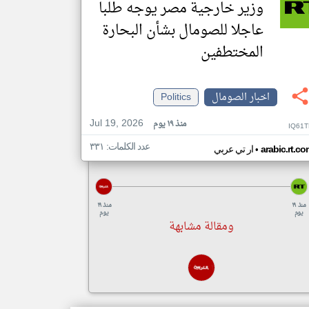
وزير خارجية مصر يوجه طلبا
عاجلا للصومال بشأن البحارة
المختطفين
اخبار الصومال
Politics
Jul 19, 2026
منذ ١٩ يوم
IQ61T
عدد الكلمات: ٣٣١
•
arabic.rt.c
ار تي عربي
منذ ١٩
منذ ١٩
يوم
يوم
ومقالة مشابهة