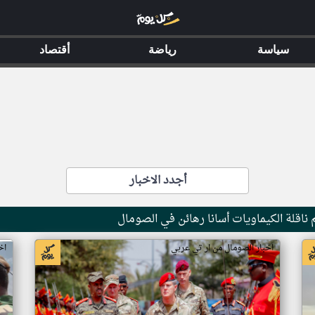
سياسة
رياضة
أقتصاد
أجدد الاخبار
ناقلة الكيماويات أسانا رهائن في الصومال
اخبار الصومال من ار تي عربي
اخ