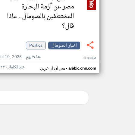
مصر عن أزمة البحارة
المختطفين بالصومال.. ماذا
قال؟
اخبار الصومال
Politics
Jul 19, 2026
منذ ١٩ يوم
NR49KM
عدد الكلمات: ٢٢٣
•
arabic.cnn.com
سي ان ان عربي