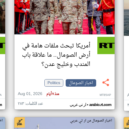
أمريكا تبحث ملفات هامة في
أرض الصومال.. ما علاقة باب
المندب وخليج عدن؟
اخبار الصومال
Politics
Aug 01, 2026
منذ ٧ أيام
A
MT85AP
عدد الكلمات: ٢٨٣
•
arabic.rt.com
ار تي عربي
om
اخبار الصومال من ار تي عربي
اخ