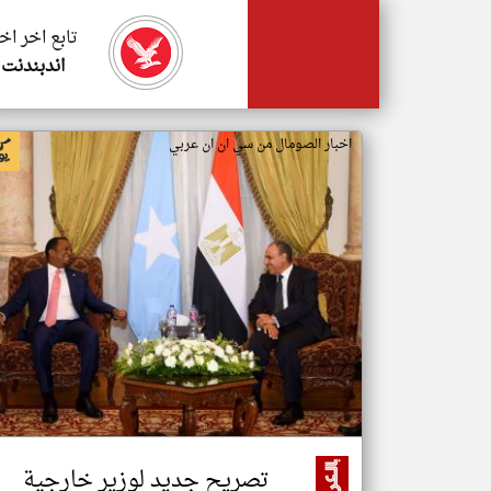
تابع اخر اخ
اندبندنت 
اخبار الصومال من سي ان ان عربي
تصريح جديد لوزير خارجية