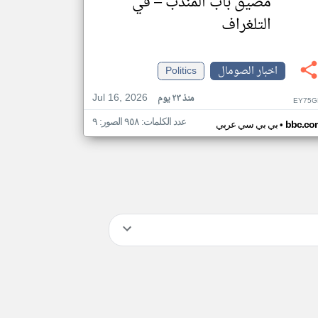
مضيق باب المندب – في
التلغراف
اخبار الصومال
Politics
Jul 16, 2026
منذ ٢٣ يوم
EY75G
عدد الكلمات: ٩٥٨ الصور: ٩
•
bbc.co
بي بي سي عربي