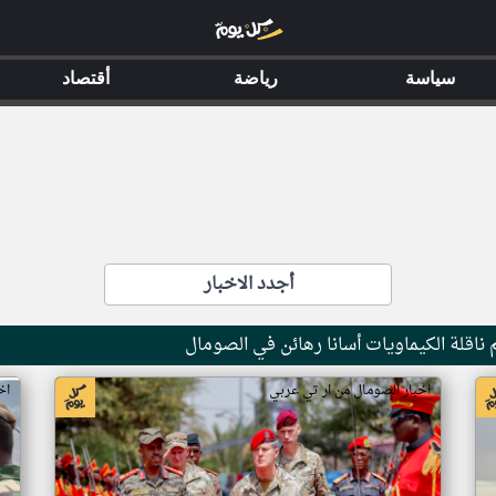
سياسة
رياضة
أقتصاد
أجدد الاخبار
ناقلة الكيماويات أسانا رهائن في الصومال
اخبار الصومال من ار تي عربي
اخ