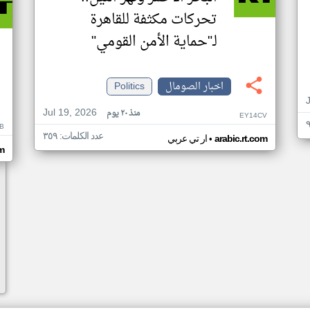
تحركات مكثفة للقاهرة
لـ"حماية الأمن القومي"
اخبار الصومال
Politics
Jul 19, 2026
منذ ٢٠ يوم
EY14CV
B
عدد الكلمات: ٣٥٩
•
arabic.rt.com
ار تي عربي
om