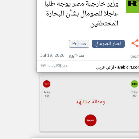
وزير خارجية مصر يوجه طلبا
عاجلا للصومال بشأن البحارة
المختطفين
اخبار الصومال
Politics
Jul 19, 2026
منذ ٢٠ يوم
IQ61T
عدد الكلمات: ٣٣١
•
arabic.rt.c
ار تي عربي
منذ ٢٠
منذ ٢٠
يوم
يوم
ومقالة مشابهة