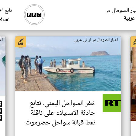
بار الصومال من
تابع ا
عربية
بي ب
اخبار الصومال من ار تي عربي
اخ
خفر السواحل اليمني: نتابع
حادثة الاستيلاء على ناقلة
نفط قبالة سواحل حضرموت