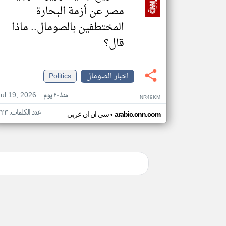
مصر عن أزمة البحارة
المختطفين بالصومال.. ماذا
قال؟
اخبار الصومال
Politics
Jul 19, 2026
منذ ٢٠ يوم
NR49KM
عدد الكلمات: ٢٢٣
•
arabic.cnn.com
سي ان ان عربي