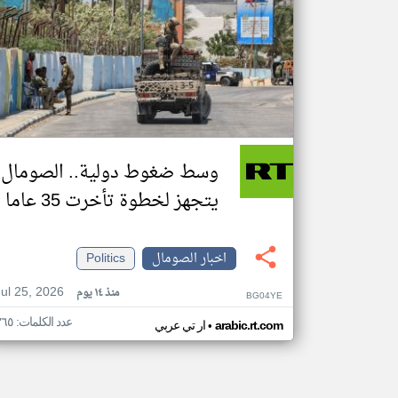
وسط ضغوط دولية.. الصومال
يتجهز لخطوة تأخرت 35 عاما
اخبار الصومال
Politics
Jul 25, 2026
منذ ١٤ يوم
BG04YE
عدد الكلمات: ٣٦٥
•
arabic.rt.com
ار تي عربي