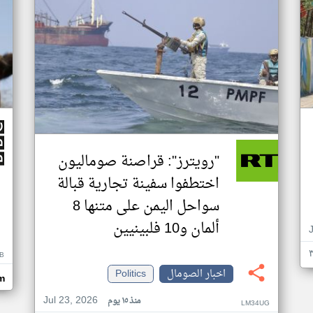
"رويترز": قراصنة صوماليون
اختطفوا سفينة تجارية قبالة
سواحل اليمن على متنها 8
ألمان و10 فلبينيين
B
اخبار الصومال
Politics
m
Jul 23, 2026
منذ ١٥ يوم
LM34UG