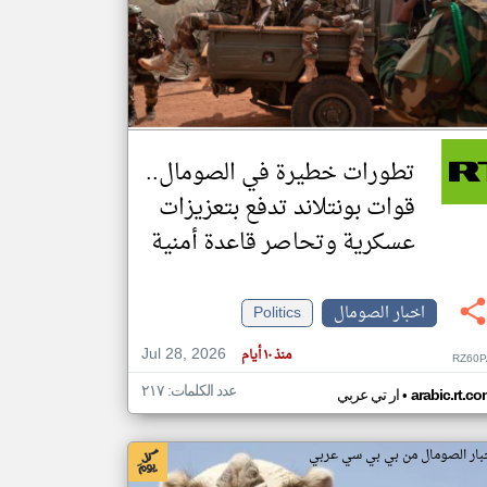
klyoum.com
تغيير الدولة
مصادر الأخبار من الصومال
اخبار الصومال على مدار الساعة
تطورات خطيرة في الصومال..
أهم اخبار الصومال العاجلة والمباشرة
قوات بونتلاند تدفع بتعزيزات
عسكرية وتحاصر قاعدة أمنية
اخبار الصومال
Politics
Jul 28, 2026
منذ ١٠ أيام
RZ60P
عدد الكلمات: ٢١٧
•
arabic.rt.c
ار تي عربي
بار الصومال من بي بي سي عربي