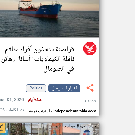
تعبر
المقالات
الموجوده
هنا عن
وجهة
نظر
قراصنة يتخذون أفراد طاقم
كاتبيها.
ناقلة الكيماويات "أسانا" رهائن
في الصومال
اخبار الصومال
Politics
Aug 01, 2026
منذ ٧ أيام
RE88AN
عدد الكلمات: ٣٦٩
•
independentarabia.com
اندبندنت عربية
اخبار الصومال من ار تي عربي