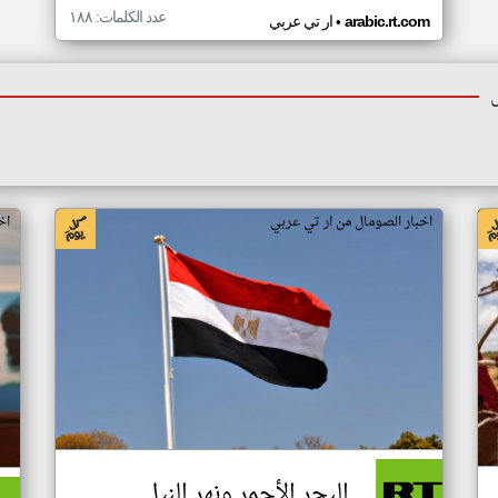
عدد الكلمات: ١٨٨
•
arabic.rt.com
ار تي عربي
اخبار الصومال من ار تي عربي
اخ
البحر الأحمر ونهر النيل..