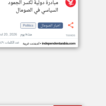
مبادرة دولية لكسر الجمود
السياسي في الصومال
اخبار الصومال
Politics
Jul 20, 2026
منذ ١٨ يوم
TG09DS
عدد الكلمات: ٩٤٩
•
independentarabia.com
اندبندنت عربية