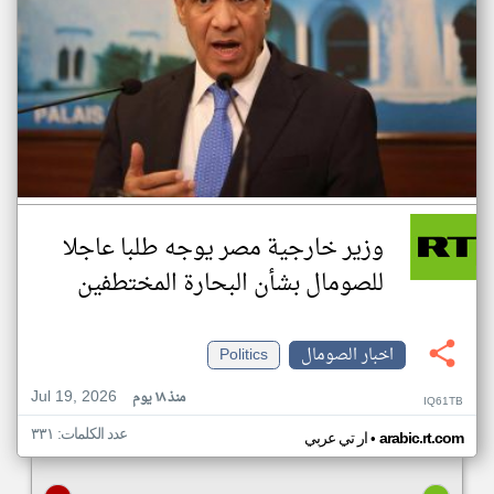
وزير خارجية مصر يوجه طلبا عاجلا
للصومال بشأن البحارة المختطفين
اخبار الصومال
Politics
Jul 19, 2026
منذ ١٨ يوم
IQ61TB
عدد الكلمات: ٣٣١
•
arabic.rt.com
ار تي عربي