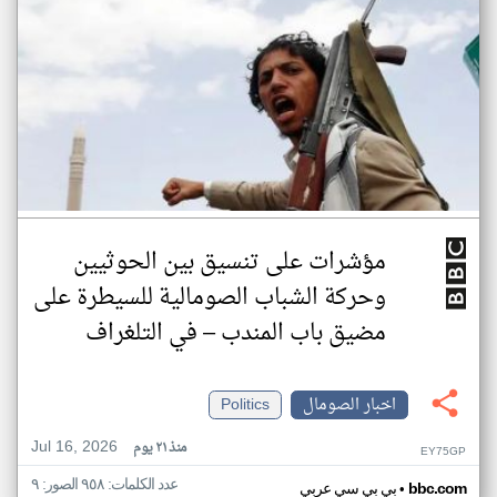
مؤشرات على تنسيق بين الحوثيين
وحركة الشباب الصومالية للسيطرة على
مضيق باب المندب – في التلغراف
اخبار الصومال
Politics
Jul 16, 2026
منذ ٢١ يوم
EY75GP
عدد الكلمات: ٩٥٨ الصور: ٩
•
bbc.com
بي بي سي عربي