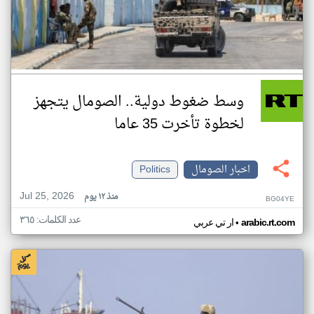
وسط ضغوط دولية.. الصومال يتجهز
لخطوة تأخرت 35 عاما
اخبار الصومال
Politics
Jul 25, 2026
منذ ١٢ يوم
BG04YE
عدد الكلمات: ٣٦٥
•
arabic.rt.com
ار تي عربي