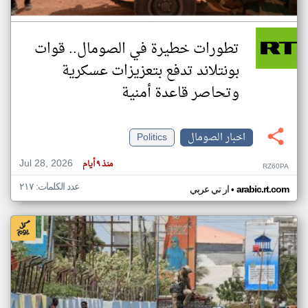
تطورات خطيرة في الصومال.. قوات
بونتلاند تدفع بتعزيزات عسكرية
وتحاصر قاعدة أمنية
اخبار الصومال
Politics
Jul 28, 2026
منذ ٩ أيام
RZ60PA
عدد الكلمات: ٢١٧
•
arabic.rt.com
ار تي عربي