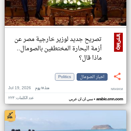
تصريح جديد لوزير خارجية مصر عن
أزمة البحارة المختطفين بالصومال..
ماذا قال؟
اخبار الصومال
Politics
Jul 19, 2026
منذ ١٨ يوم
NR49KM
عدد الكلمات: ٢٢٣
•
arabic.cnn.com
سي ان ان عربي