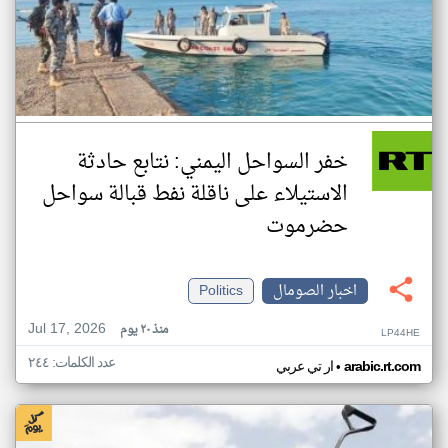
خفر السواحل اليمني: نتابع حادثة
الاستيلاء على ناقلة نفط قبالة سواحل
حضرموت
اخبار الصومال
Politics
Jul 17, 2026
منذ ٢٠ يوم
LP44HE
عدد الكلمات: ٢٤٤
•
arabic.rt.com
ار تي عربي