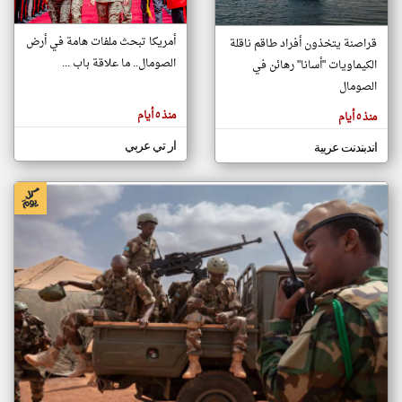
أمريكا تبحث ملفات هامة في أرض
قراصنة يتخذون أفراد طاقم ناقلة
klyoum.com
الصومال.. ما علاقة باب ...
الكيماويات "أسانا" رهائن في
تغيير الدولة
تعبر
الصومال
مصادر الأخبار من الصومال
المقالات
الموجوده
اخبار الصومال على مدار الساعة
هنا عن
منذ ٥ أيام
منذ ٥ أيام
وجهة
نظر
أهم اخبار الصومال العاجلة والمباشرة
كاتبيها.
ار تي عربي
اندبندنت عربية