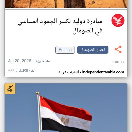
مبادرة دولية لكسر الجمود السياسي
في الصومال
اخبار الصومال
Politics
Jul 20, 2026
منذ ١٧ يوم
TG09DS
عدد الكلمات: ٩٤٩
•
independentarabia.com
اندبندنت عربية