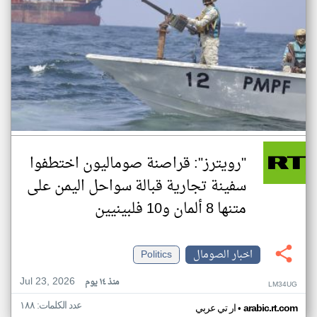
"رويترز": قراصنة صوماليون اختطفوا
سفينة تجارية قبالة سواحل اليمن على
متنها 8 ألمان و10 فلبينيين
اخبار الصومال
Politics
Jul 23, 2026
منذ ١٤ يوم
LM34UG
عدد الكلمات: ١٨٨
•
arabic.rt.com
ار تي عربي