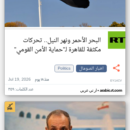
البحر الأحمر ونهر النيل.. تحركات
مكثفة للقاهرة لـ"حماية الأمن القومي"
اخبار الصومال
Politics
Jul 19, 2026
منذ ١٨ يوم
EY14CV
عدد الكلمات: ٣٥٩
•
arabic.rt.com
ار تي عربي