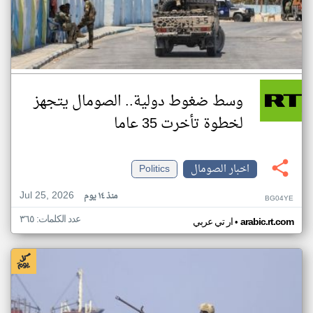
وسط ضغوط دولية.. الصومال يتجهز
لخطوة تأخرت 35 عاما
اخبار الصومال
Politics
Jul 25, 2026
منذ ١٤ يوم
BG04YE
عدد الكلمات: ٣٦٥
•
arabic.rt.com
ار تي عربي