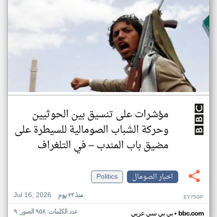
مؤشرات على تنسيق بين الحوثيين
وحركة الشباب الصومالية للسيطرة على
مضيق باب المندب – في التلغراف
اخبار الصومال
Politics
Jul 16, 2026
منذ ٢٣ يوم
EY75GP
عدد الكلمات: ٩٥٨ الصور: ٩
•
bbc.com
بي بي سي عربي