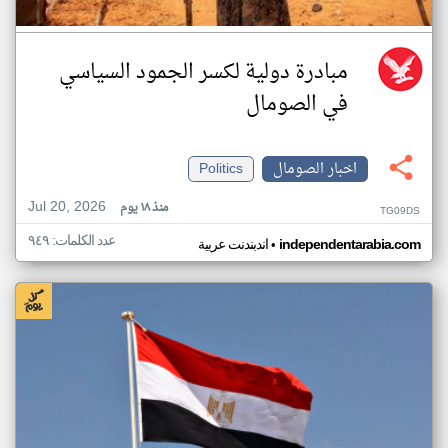
مبادرة دولية لكسر الجمود السياسي
في الصومال
اخبار الصومال
Politics
Jul 20, 2026
منذ ١٨ يوم
TG09DS
عدد الكلمات: ٩٤٩
•
independentarabia.com
اندبندنت عربية