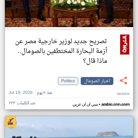
تصريح جديد لوزير خارجية مصر عن
أزمة البحارة المختطفين بالصومال..
ماذا قال؟
اخبار الصومال
Politics
Jul 19, 2026
منذ ٢٠ يوم
NR49KM
عدد الكلمات: ٢٢٣
•
arabic.cnn.com
سي ان ان عربي