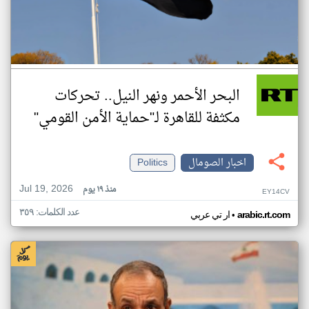
البحر الأحمر ونهر النيل.. تحركات
مكثفة للقاهرة لـ"حماية الأمن القومي"
اخبار الصومال
Politics
Jul 19, 2026
منذ ١٩ يوم
EY14CV
عدد الكلمات: ٣٥٩
•
arabic.rt.com
ار تي عربي