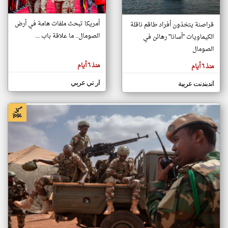
أمريكا تبحث ملفات هامة في أرض
قراصنة يتخذون أفراد طاقم ناقلة
klyoum.com
الصومال.. ما علاقة باب ...
الكيماويات "أسانا" رهائن في
تغيير الدولة
تعبر
الصومال
مصادر الأخبار من الصومال
المقالات
الموجوده
اخبار الصومال على مدار الساعة
هنا عن
منذ ٦ أيام
منذ ٦ أيام
وجهة
نظر
أهم اخبار الصومال العاجلة والمباشرة
كاتبيها.
ار تي عربي
اندبندنت عربية