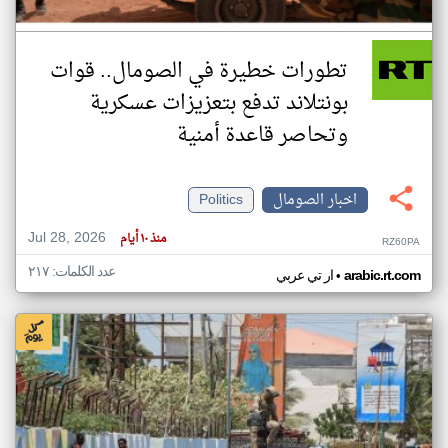
تطورات خطيرة في الصومال.. قوات
بونتلاند تدفع بتعزيزات عسكرية
وتحاصر قاعدة أمنية
اخبار الصومال
Politics
Jul 28, 2026
منذ ١٠ أيام
RZ60PA
عدد الكلمات: ٢١٧
•
arabic.rt.com
ار تي عربي