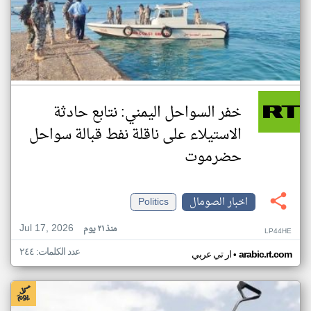
خفر السواحل اليمني: نتابع حادثة
الاستيلاء على ناقلة نفط قبالة سواحل
حضرموت
اخبار الصومال
Politics
Jul 17, 2026
منذ ٢١ يوم
LP44HE
عدد الكلمات: ٢٤٤
•
arabic.rt.com
ار تي عربي