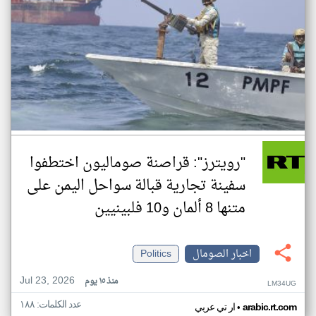
"رويترز": قراصنة صوماليون اختطفوا
سفينة تجارية قبالة سواحل اليمن على
متنها 8 ألمان و10 فلبينيين
اخبار الصومال
Politics
Jul 23, 2026
منذ ١٥ يوم
LM34UG
عدد الكلمات: ١٨٨
•
arabic.rt.com
ار تي عربي