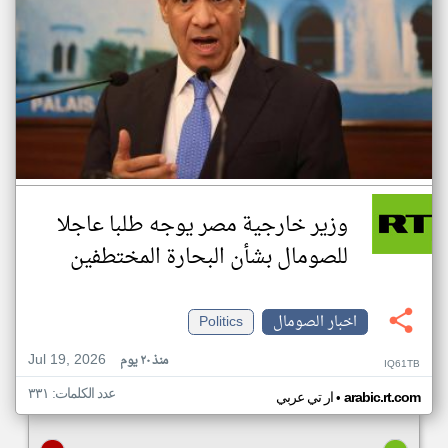
وزير خارجية مصر يوجه طلبا عاجلا
للصومال بشأن البحارة المختطفين
اخبار الصومال
Politics
Jul 19, 2026
منذ ٢٠ يوم
IQ61TB
عدد الكلمات: ٣٣١
•
arabic.rt.com
ار تي عربي