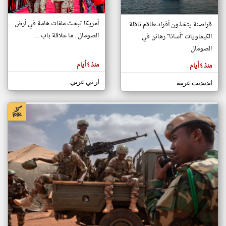
أمريكا تبحث ملفات هامة في أرض
قراصنة يتخذون أفراد طاقم ناقلة
klyoum.com
الصومال.. ما علاقة باب ...
الكيماويات "أسانا" رهائن في
تغيير الدولة
تعبر
الصومال
مصادر الأخبار من الصومال
المقالات
الموجوده
اخبار الصومال على مدار الساعة
هنا عن
منذ ٤ أيام
منذ ٤ أيام
وجهة
نظر
أهم اخبار الصومال العاجلة والمباشرة
كاتبيها.
ار تي عربي
اندبندنت عربية