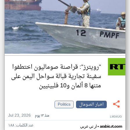
"رويترز": قراصنة صوماليون اختطفوا
سفينة تجارية قبالة سواحل اليمن على
متنها 8 ألمان و10 فلبينيين
اخبار الصومال
Politics
Jul 23, 2026
منذ ١٣ يوم
LM34UG
عدد الكلمات: ١٨٨
•
arabic.rt.com
ار تي عربي