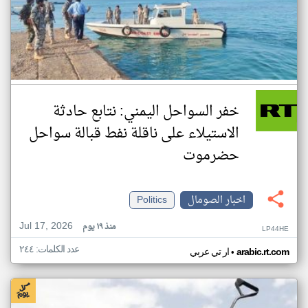
خفر السواحل اليمني: نتابع حادثة
الاستيلاء على ناقلة نفط قبالة سواحل
حضرموت
اخبار الصومال
Politics
Jul 17, 2026
منذ ١٩ يوم
LP44HE
عدد الكلمات: ٢٤٤
•
arabic.rt.com
ار تي عربي