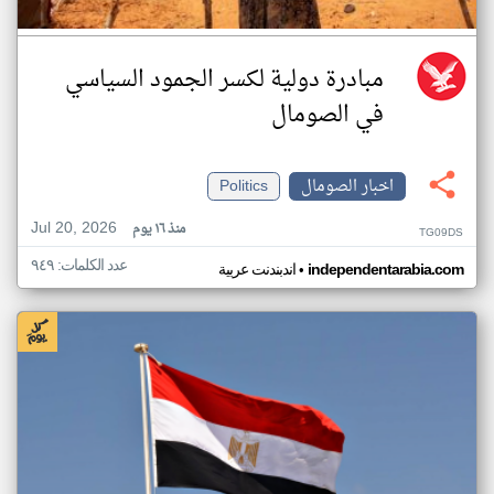
مبادرة دولية لكسر الجمود السياسي
في الصومال
اخبار الصومال
Politics
Jul 20, 2026
منذ ١٦ يوم
TG09DS
عدد الكلمات: ٩٤٩
•
independentarabia.com
اندبندنت عربية