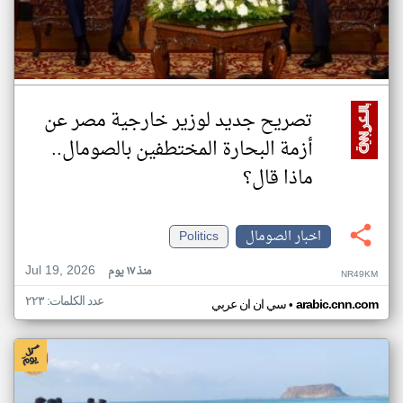
تصريح جديد لوزير خارجية مصر عن
أزمة البحارة المختطفين بالصومال..
ماذا قال؟
اخبار الصومال
Politics
Jul 19, 2026
منذ ١٧ يوم
NR49KM
عدد الكلمات: ٢٢٣
•
arabic.cnn.com
سي ان ان عربي