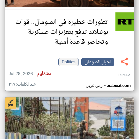
تطورات خطيرة في الصومال.. قوات
بونتلاند تدفع بتعزيزات عسكرية
وتحاصر قاعدة أمنية
اخبار الصومال
Politics
Jul 28, 2026
منذ ٨ أيام
RZ60PA
عدد الكلمات: ٢١٧
•
arabic.rt.com
ار تي عربي