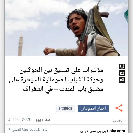
مؤشرات على تنسيق بين الحوثيين
وحركة الشباب الصومالية للسيطرة على
مضيق باب المندب – في التلغراف
اخبار الصومال
Politics
Jul 16, 2026
منذ ٢٠ يوم
EY75GP
عدد الكلمات: ٩٥٨ الصور: ٩
•
bbc.com
بي بي سي عربي