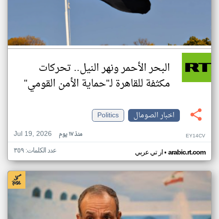
البحر الأحمر ونهر النيل.. تحركات
مكثفة للقاهرة لـ"حماية الأمن القومي"
اخبار الصومال
Politics
Jul 19, 2026
منذ ١٧ يوم
EY14CV
عدد الكلمات: ٣٥٩
•
arabic.rt.com
ار تي عربي