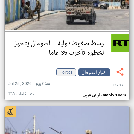
وسط ضغوط دولية.. الصومال يتجهز
لخطوة تأخرت 35 عاما
اخبار الصومال
Politics
Jul 25, 2026
منذ ١١ يوم
BG04YE
عدد الكلمات: ٣٦٥
•
arabic.rt.com
ار تي عربي