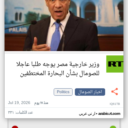
وزير خارجية مصر يوجه طلبا عاجلا
للصومال بشأن البحارة المختطفين
اخبار الصومال
Politics
Jul 19, 2026
منذ ١٧ يوم
IQ61TB
عدد الكلمات: ٣٣١
•
arabic.rt.com
ار تي عربي