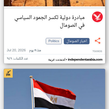
مبادرة دولية لكسر الجمود السياسي
في الصومال
اخبار الصومال
Politics
Jul 20, 2026
منذ ١٩ يوم
TG09DS
عدد الكلمات: ٩٤٩
•
independentarabia.com
اندبندنت عربية