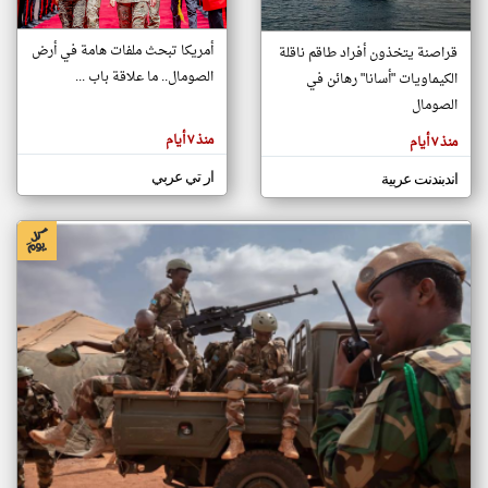
أمريكا تبحث ملفات هامة في أرض
قراصنة يتخذون أفراد طاقم ناقلة
klyoum.com
الصومال.. ما علاقة باب ...
الكيماويات "أسانا" رهائن في
تغيير الدولة
تعبر
الصومال
مصادر الأخبار من الصومال
المقالات
الموجوده
اخبار الصومال على مدار الساعة
هنا عن
منذ ٧ أيام
منذ ٧ أيام
وجهة
نظر
أهم اخبار الصومال العاجلة والمباشرة
كاتبيها.
ار تي عربي
اندبندنت عربية