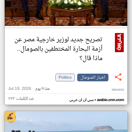
تصريح جديد لوزير خارجية مصر عن
أزمة البحارة المختطفين بالصومال..
ماذا قال؟
اخبار الصومال
Politics
Jul 19, 2026
منذ ٢١ يوم
NR49KM
عدد الكلمات: ٢٢٣
•
arabic.cnn.com
سي ان ان عربي