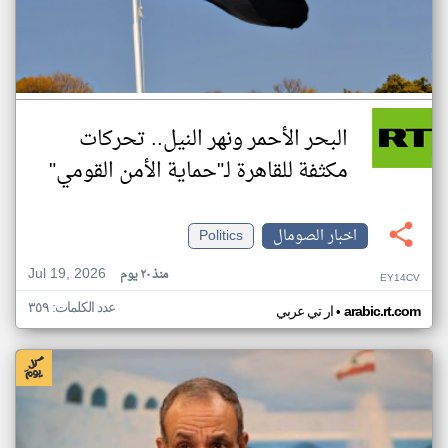
البحر الأحمر ونهر النيل.. تحركات
مكثفة للقاهرة لـ"حماية الأمن القومي"
اخبار الصومال
Politics
Jul 19, 2026
منذ ٢٠ يوم
EY14CV
عدد الكلمات: ٣٥٩
•
arabic.rt.com
ار تي عربي