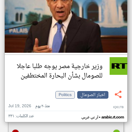
وزير خارجية مصر يوجه طلبا عاجلا
للصومال بشأن البحارة المختطفين
اخبار الصومال
Politics
Jul 19, 2026
منذ ٢٠ يوم
IQ61TB
عدد الكلمات: ٣٣١
•
arabic.rt.com
ار تي عربي