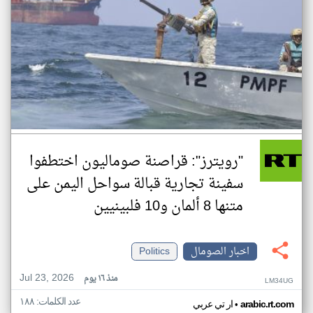
"رويترز": قراصنة صوماليون اختطفوا
سفينة تجارية قبالة سواحل اليمن على
متنها 8 ألمان و10 فلبينيين
اخبار الصومال
Politics
Jul 23, 2026
منذ ١٦ يوم
LM34UG
عدد الكلمات: ١٨٨
•
arabic.rt.com
ار تي عربي