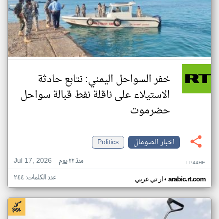
خفر السواحل اليمني: نتابع حادثة
الاستيلاء على ناقلة نفط قبالة سواحل
حضرموت
اخبار الصومال
Politics
Jul 17, 2026
منذ ٢٢ يوم
LP44HE
عدد الكلمات: ٢٤٤
•
arabic.rt.com
ار تي عربي