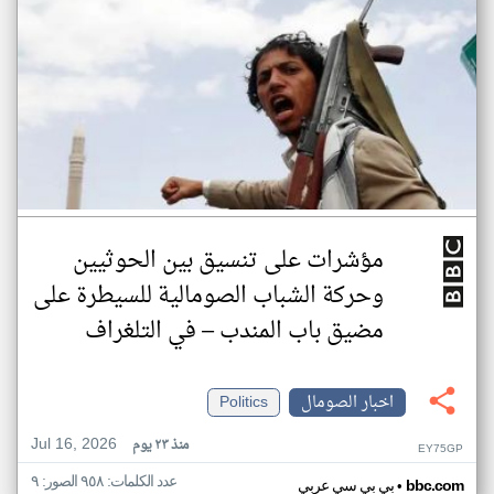
مؤشرات على تنسيق بين الحوثيين
وحركة الشباب الصومالية للسيطرة على
مضيق باب المندب – في التلغراف
اخبار الصومال
Politics
Jul 16, 2026
منذ ٢٣ يوم
EY75GP
عدد الكلمات: ٩٥٨ الصور: ٩
•
bbc.com
بي بي سي عربي