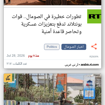
تطورات خطيرة في الصومال.. قوات
بونتلاند تدفع بتعزيزات عسكرية
وتحاصر قاعدة أمنية
اخبار الصومال
Politics
Jul 28, 2026
منذ ١١ يوم
RZ60PA
عدد الكلمات: ٢١٧
•
arabic.rt.com
ار تي عربي