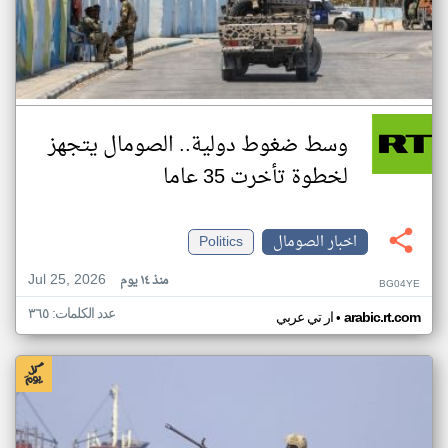
وسط ضغوط دولية.. الصومال يتجهز
لخطوة تأخرت 35 عاما
اخبار الصومال
Politics
Jul 25, 2026
منذ ١٤ يوم
BG04YE
عدد الكلمات: ٣٦٥
•
arabic.rt.com
ار تي عربي