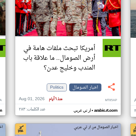
أمريكا تبحث ملفات هامة في
أرض الصومال.. ما علاقة باب
المندب وخليج عدن؟
اخبار الصومال
Politics
Aug 01, 2026
منذ ٦ أيام
A
MT85AP
عدد الكلمات: ٢٨٣
•
arabic.rt.com
ار تي عربي
om
اخبار الصومال من ار تي عربي
اخ