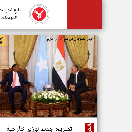
تابع اخر اخ
اندبندنت 
اخبار الصومال من سي ان ان عربي
تصريح جديد لوزير خارجية