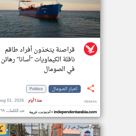
تعبر
المقالات
الموجوده
هنا عن
وجهة
نظر
قراصنة يتخذون أفراد طاقم
كاتبيها.
ناقلة الكيماويات "أسانا" رهائن
في الصومال
اخبار الصومال
Politics
Aug 01, 2026
منذ ٦ أيام
RE88AN
عدد الكلمات: ٣٦٩
•
independentarabia.com
اندبندنت عربية
اخبار الصومال من ار تي عربي