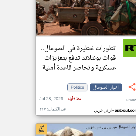
klyoum.com
تغيير الدولة
مصادر الأخبار من الصومال
اخبار الصومال على مدار الساعة
تطورات خطيرة في الصومال..
أهم اخبار الصومال العاجلة والمباشرة
قوات بونتلاند تدفع بتعزيزات
عسكرية وتحاصر قاعدة أمنية
اخبار الصومال
Politics
Jul 28, 2026
منذ ٩ أيام
RZ60P
عدد الكلمات: ٢١٧
•
arabic.rt.c
ار تي عربي
بار الصومال من بي بي سي عربي