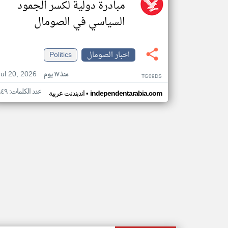
مبادرة دولية لكسر الجمود
السياسي في الصومال
اخبار الصومال
Politics
Jul 20, 2026
منذ ١٧ يوم
TG09DS
عدد الكلمات: ٩٤٩
•
independentarabia.com
اندبندنت عربية