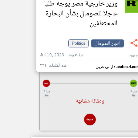
وزير خارجية مصر يوجه طلبا
عاجلا للصومال بشأن البحارة
المختطفين
اخبار الصومال
Politics
Jul 19, 2026
منذ ١٩ يوم
IQ61T
عدد الكلمات: ٣٣١
•
arabic.rt.c
ار تي عربي
منذ ١٩
منذ ١٩
يوم
يوم
ومقالة مشابهة