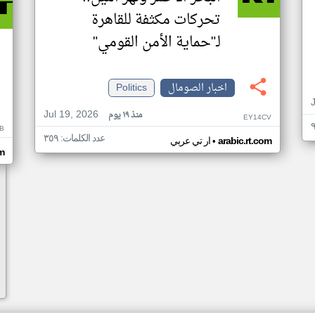
تحركات مكثفة للقاهرة
لـ"حماية الأمن القومي"
اخبار الصومال
Politics
Jul 19, 2026
منذ ١٩ يوم
EY14CV
B
عدد الكلمات: ٣٥٩
•
arabic.rt.com
ار تي عربي
om