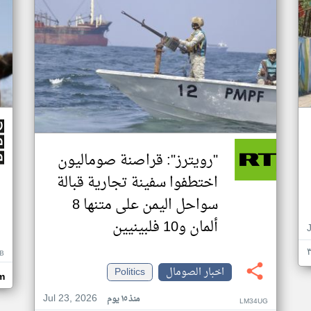
"رويترز": قراصنة صوماليون
اختطفوا سفينة تجارية قبالة
سواحل اليمن على متنها 8
ألمان و10 فلبينيين
B
اخبار الصومال
Politics
m
Jul 23, 2026
منذ ١٥ يوم
LM34UG