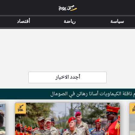
سياسة
رياضة
أقتصاد
أجدد الاخبار
ناقلة الكيماويات أسانا رهائن في الصومال
اخبار الصومال من ار تي عربي
اخ