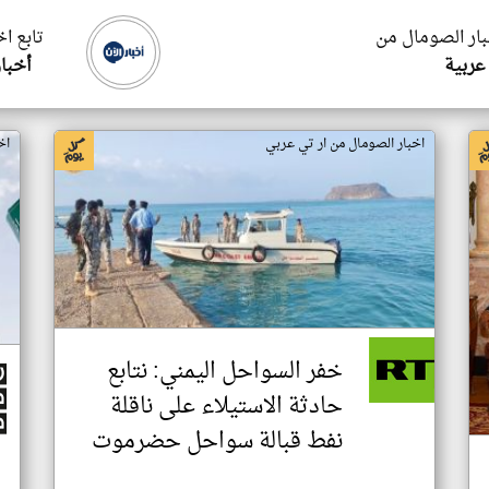
بار الصومال من
تابع ا
عربية
أخبار
اخبار الصومال من ار تي عربي
اخ
خفر السواحل اليمني: نتابع
حادثة الاستيلاء على ناقلة
نفط قبالة سواحل حضرموت