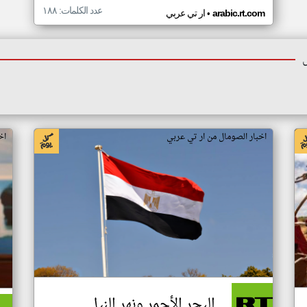
عدد الكلمات: ١٨٨
•
arabic.rt.com
ار تي عربي
اخبار الصومال من ار تي عربي
اخ
البحر الأحمر ونهر النيل..