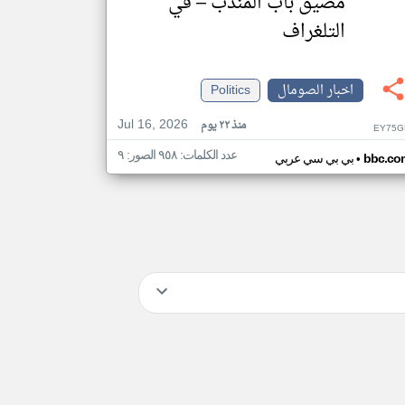
مضيق باب المندب – في
التلغراف
اخبار الصومال
Politics
Jul 16, 2026
منذ ٢٢ يوم
EY75G
عدد الكلمات: ٩٥٨ الصور: ٩
•
bbc.co
بي بي سي عربي