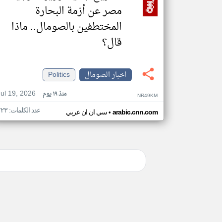
مصر عن أزمة البحارة
المختطفين بالصومال.. ماذا
قال؟
اخبار الصومال
Politics
Jul 19, 2026
منذ ١٩ يوم
NR49KM
عدد الكلمات: ٢٢٣
•
arabic.cnn.com
سي ان ان عربي