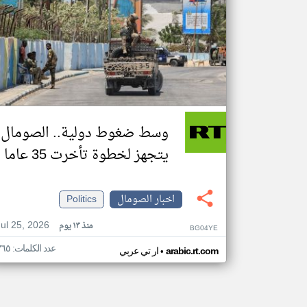
وسط ضغوط دولية.. الصومال
يتجهز لخطوة تأخرت 35 عاما
اخبار الصومال
Politics
Jul 25, 2026
منذ ١٣ يوم
BG04YE
عدد الكلمات: ٣٦٥
•
arabic.rt.com
ار تي عربي