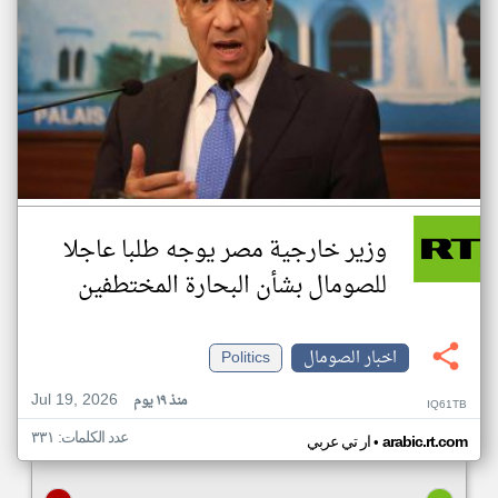
وزير خارجية مصر يوجه طلبا عاجلا
للصومال بشأن البحارة المختطفين
اخبار الصومال
Politics
Jul 19, 2026
منذ ١٩ يوم
IQ61TB
عدد الكلمات: ٣٣١
•
arabic.rt.com
ار تي عربي