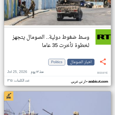
وسط ضغوط دولية.. الصومال يتجهز
لخطوة تأخرت 35 عاما
اخبار الصومال
Politics
Jul 25, 2026
منذ ١٣ يوم
BG04YE
عدد الكلمات: ٣٦٥
•
arabic.rt.com
ار تي عربي