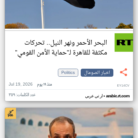
البحر الأحمر ونهر النيل.. تحركات
مكثفة للقاهرة لـ"حماية الأمن القومي"
اخبار الصومال
Politics
Jul 19, 2026
منذ ١٩ يوم
EY14CV
عدد الكلمات: ٣٥٩
•
arabic.rt.com
ار تي عربي