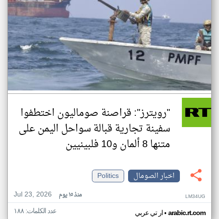
"رويترز": قراصنة صوماليون اختطفوا
سفينة تجارية قبالة سواحل اليمن على
متنها 8 ألمان و10 فلبينيين
اخبار الصومال
Politics
Jul 23, 2026
منذ ١٥ يوم
LM34UG
عدد الكلمات: ١٨٨
•
arabic.rt.com
ار تي عربي