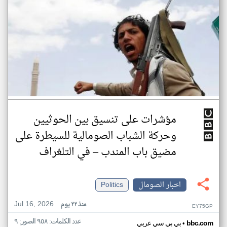
مؤشرات على تنسيق بين الحوثيين
وحركة الشباب الصومالية للسيطرة على
مضيق باب المندب – في التلغراف
اخبار الصومال
Politics
Jul 16, 2026
منذ ٢٢ يوم
EY75GP
عدد الكلمات: ٩٥٨ الصور: ٩
•
bbc.com
بي بي سي عربي