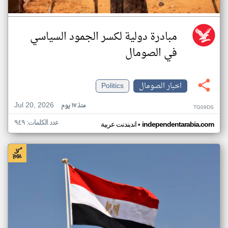
مبادرة دولية لكسر الجمود السياسي
في الصومال
اخبار الصومال
Politics
Jul 20, 2026
منذ ١٧ يوم
TG09DS
عدد الكلمات: ٩٤٩
•
independentarabia.com
اندبندنت عربية