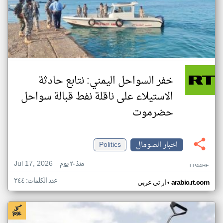
خفر السواحل اليمني: نتابع حادثة
الاستيلاء على ناقلة نفط قبالة سواحل
حضرموت
اخبار الصومال
Politics
Jul 17, 2026
منذ ٢٠ يوم
LP44HE
عدد الكلمات: ٢٤٤
•
arabic.rt.com
ار تي عربي