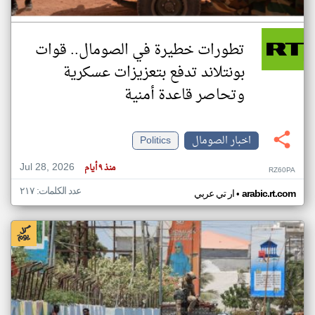
تطورات خطيرة في الصومال.. قوات
بونتلاند تدفع بتعزيزات عسكرية
وتحاصر قاعدة أمنية
اخبار الصومال
Politics
Jul 28, 2026
منذ ٩ أيام
RZ60PA
عدد الكلمات: ٢١٧
•
arabic.rt.com
ار تي عربي