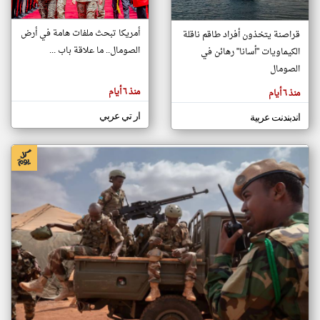
أمريكا تبحث ملفات هامة في أرض
قراصنة يتخذون أفراد طاقم ناقلة
klyoum.com
الصومال.. ما علاقة باب ...
الكيماويات "أسانا" رهائن في
تغيير الدولة
تعبر
الصومال
مصادر الأخبار من الصومال
المقالات
الموجوده
اخبار الصومال على مدار الساعة
هنا عن
منذ ٦ أيام
منذ ٦ أيام
وجهة
نظر
أهم اخبار الصومال العاجلة والمباشرة
كاتبيها.
ار تي عربي
اندبندنت عربية