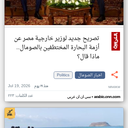
تصريح جديد لوزير خارجية مصر عن
أزمة البحارة المختطفين بالصومال..
ماذا قال؟
اخبار الصومال
Politics
Jul 19, 2026
منذ ١٩ يوم
NR49KM
عدد الكلمات: ٢٢٣
•
arabic.cnn.com
سي ان ان عربي