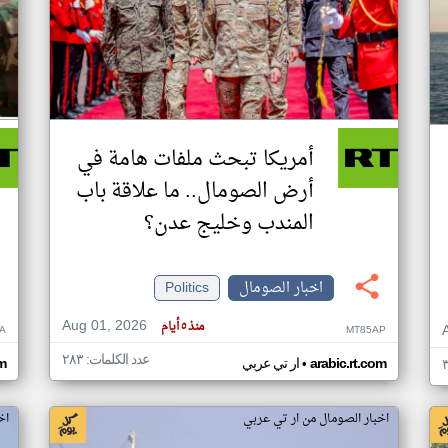
أمريكا تبحث ملفات هامة في
أرض الصومال.. ما علاقة باب
المندب وخليج عدن؟
اخبار الصومال
Politics
Aug 01, 2026
منذ ٥ أيام
A
MT85AP
عدد الكلمات: ٢٨٣
•
arabic.rt.com
ار تي عربي
om
اخبار الصومال من ار تي عربي
اخ