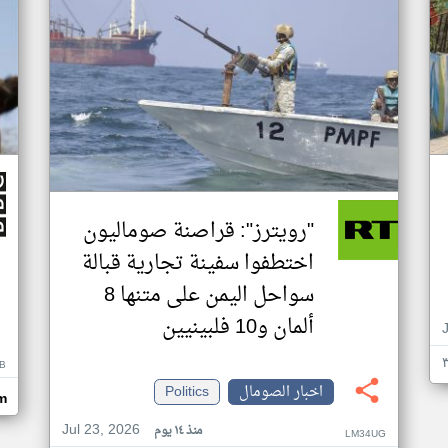
"رويترز": قراصنة صوماليون
اختطفوا سفينة تجارية قبالة
سواحل اليمن على متنها 8
ألمان و10 فلبينيين
B
اخبار الصومال
Politics
m
Jul 23, 2026
منذ ١٤ يوم
LM34UG