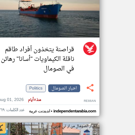
تعبر
المقالات
الموجوده
هنا عن
وجهة
نظر
قراصنة يتخذون أفراد طاقم
كاتبيها.
ناقلة الكيماويات "أسانا" رهائن
في الصومال
اخبار الصومال
Politics
Aug 01, 2026
منذ ٥ أيام
RE88AN
عدد الكلمات: ٣٦٩
•
independentarabia.com
اندبندنت عربية
اخبار الصومال من ار تي عربي