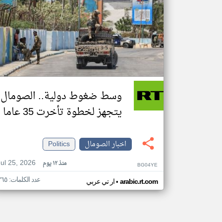
وسط ضغوط دولية.. الصومال
يتجهز لخطوة تأخرت 35 عاما
اخبار الصومال
Politics
Jul 25, 2026
منذ ١٢ يوم
BG04YE
عدد الكلمات: ٣٦٥
•
arabic.rt.com
ار تي عربي