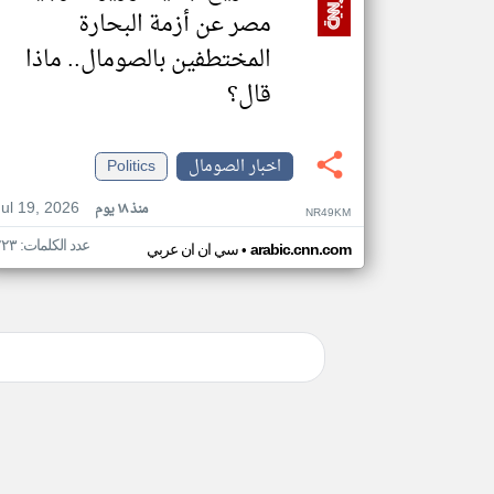
مصر عن أزمة البحارة
المختطفين بالصومال.. ماذا
قال؟
اخبار الصومال
Politics
Jul 19, 2026
منذ ١٨ يوم
NR49KM
عدد الكلمات: ٢٢٣
•
arabic.cnn.com
سي ان ان عربي