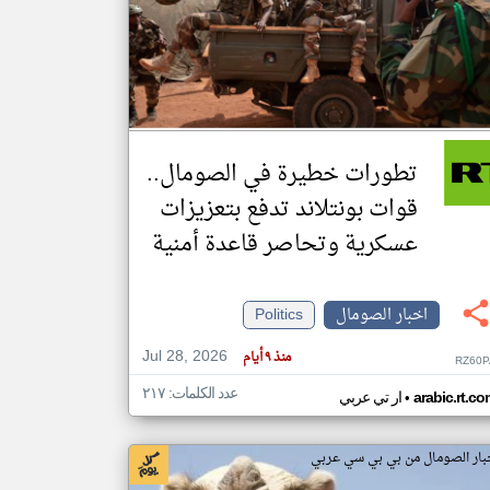
klyoum.com
تغيير الدولة
مصادر الأخبار من الصومال
اخبار الصومال على مدار الساعة
تطورات خطيرة في الصومال..
أهم اخبار الصومال العاجلة والمباشرة
قوات بونتلاند تدفع بتعزيزات
عسكرية وتحاصر قاعدة أمنية
اخبار الصومال
Politics
Jul 28, 2026
منذ ٩ أيام
RZ60P
عدد الكلمات: ٢١٧
•
arabic.rt.c
ار تي عربي
بار الصومال من بي بي سي عربي