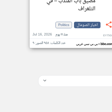
مضيق باب المندب – في
التلغراف
اخبار الصومال
Politics
Jul 16, 2026
منذ ٢١ يوم
EY75G
عدد الكلمات: ٩٥٨ الصور: ٩
•
bbc.co
بي بي سي عربي