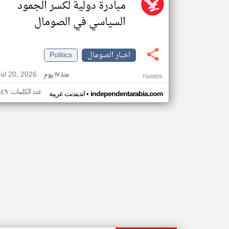
مبادرة دولية لكسر الجمود
السياسي في الصومال
اخبار الصومال
Politics
Jul 20, 2026
منذ ١٧ يوم
TG09DS
عدد الكلمات: ٩٤٩
•
independentarabia.com
اندبندنت عربية