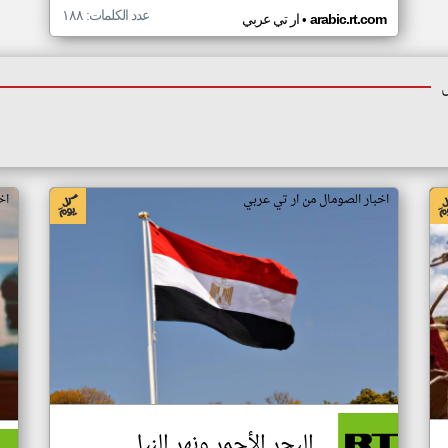
عدد الكلمات: ١٨٨
•
arabic.rt.com
ار تي عربي
اخبار الصومال من ار تي عربي
اخ
البحر الأحمر ونهر النيل..