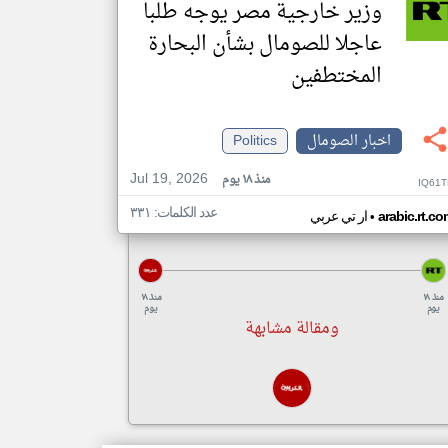
وزير خارجية مصر يوجه طلبا
عاجلا للصومال بشأن البحارة
المختطفين
اخبار الصومال
Politics
Jul 19, 2026
منذ ١٨ يوم
IQ61T
عدد الكلمات: ٣٣١
•
arabic.rt.c
ار تي عربي
منذ ١٨
منذ ١٨
يوم
يوم
ومقالة مشابهة