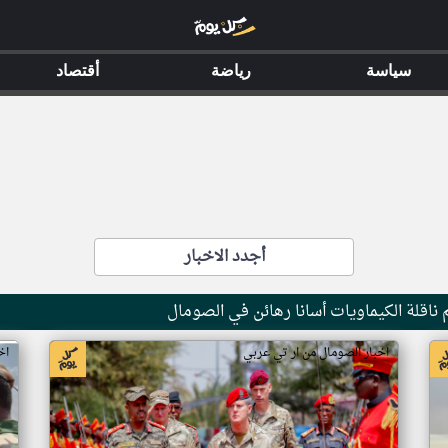
سياسة
رياضة
أقتصاد
أجدد الاخبار
ناقلة الكيماويات أسانا رهائن في الصومال
اخبار الصومال من ار تي عربي
اخ