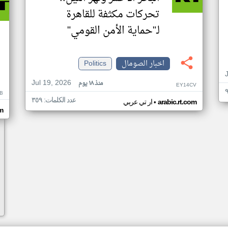
تحركات مكثفة للقاهرة
لـ"حماية الأمن القومي"
اخبار الصومال
Politics
Jul 19, 2026
منذ ١٨ يوم
EY14CV
B
عدد الكلمات: ٣٥٩
•
arabic.rt.com
ار تي عربي
om