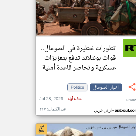
klyoum.com
تغيير الدولة
مصادر الأخبار من الصومال
اخبار الصومال على مدار الساعة
تطورات خطيرة في الصومال..
أهم اخبار الصومال العاجلة والمباشرة
قوات بونتلاند تدفع بتعزيزات
عسكرية وتحاصر قاعدة أمنية
اخبار الصومال
Politics
Jul 28, 2026
منذ ١٠ أيام
RZ60P
عدد الكلمات: ٢١٧
•
arabic.rt.c
ار تي عربي
بار الصومال من بي بي سي عربي