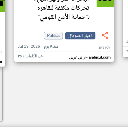
تحركات مكثفة للقاهرة
لـ"حماية الأمن القومي"
اخبار الصومال
Politics
Jul 19, 2026
منذ ١٩ يوم
EY14CV
B
عدد الكلمات: ٣٥٩
•
arabic.rt.com
ار تي عربي
om