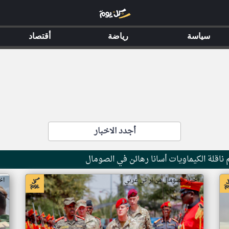
سياسة
رياضة
أقتصاد
أجدد الاخبار
ناقلة الكيماويات أسانا رهائن في الصومال
اخبار الصومال من ار تي عربي
اخ