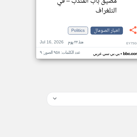
مضيق باب المندب – في
التلغراف
اخبار الصومال
Politics
Jul 16, 2026
منذ ٢٢ يوم
EY75G
عدد الكلمات: ٩٥٨ الصور: ٩
•
bbc.co
بي بي سي عربي