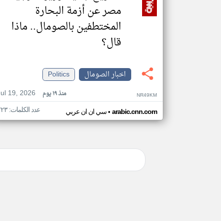
مصر عن أزمة البحارة
المختطفين بالصومال.. ماذا
قال؟
اخبار الصومال
Politics
Jul 19, 2026
منذ ١٩ يوم
NR49KM
عدد الكلمات: ٢٢٣
•
arabic.cnn.com
سي ان ان عربي