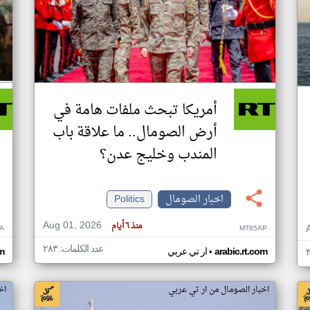
أمريكا تبحث ملفات هامة في
أرض الصومال.. ما علاقة باب
المندب وخليج عدن؟
اخبار الصومال
Politics
Aug 01, 2026
منذ ٦ أيام
A
MT85AP
عدد الكلمات: ٢٨٣
•
arabic.rt.com
ار تي عربي
om
اخبار الصومال من ار تي عربي
اخ