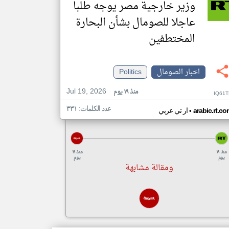
وزير خارجية مصر يوجه طلبا
عاجلا للصومال بشأن البحارة
المختطفين
اخبار الصومال
Politics
Jul 19, 2026
منذ ١٩ يوم
IQ61T
عدد الكلمات: ٣٣١
•
arabic.rt.c
ار تي عربي
منذ ١٩
منذ ١٩
يوم
يوم
ومقالة مشابهة