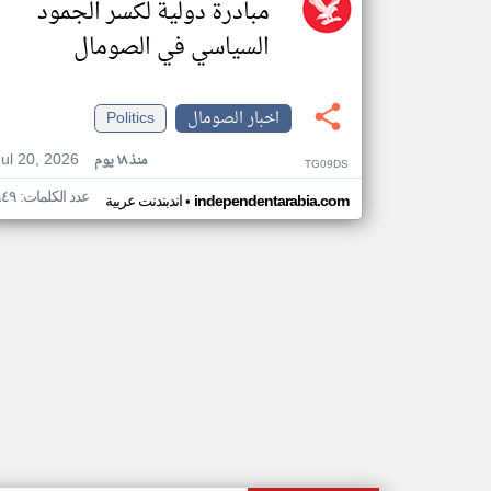
مبادرة دولية لكسر الجمود
السياسي في الصومال
اخبار الصومال
Politics
Jul 20, 2026
منذ ١٨ يوم
TG09DS
عدد الكلمات: ٩٤٩
•
independentarabia.com
اندبندنت عربية