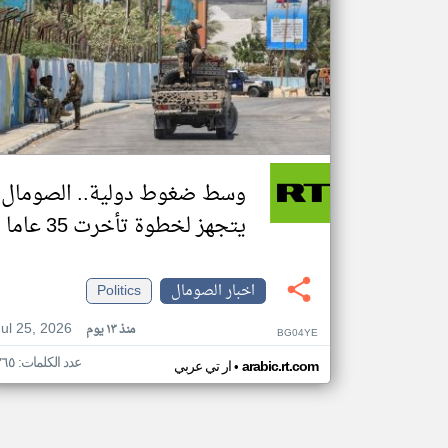
وسط ضغوط دولية.. الصومال
يتجهز لخطوة تأخرت 35 عاما
اخبار الصومال
Politics
Jul 25, 2026
منذ ١٣ يوم
BG04YE
عدد الكلمات: ٣٦٥
•
arabic.rt.com
ار تي عربي