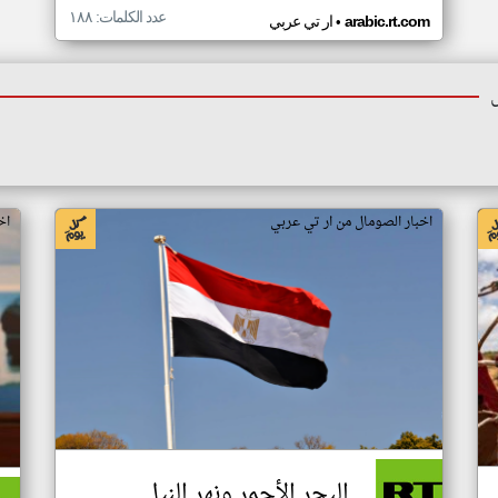
عدد الكلمات: ١٨٨
•
arabic.rt.com
ار تي عربي
اخبار الصومال من ار تي عربي
اخ
البحر الأحمر ونهر النيل..