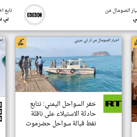
بار الصومال من
تابع ا
ي
بي ب
اخبار الصومال من ار تي عربي
اخ
خفر السواحل اليمني: نتابع
حادثة الاستيلاء على ناقلة
نفط قبالة سواحل حضرموت