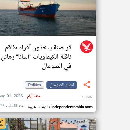
تعبر
المقالات
الموجوده
هنا عن
وجهة
نظر
قراصنة يتخذون أفراد طاقم
كاتبيها.
ناقلة الكيماويات "أسانا" رهائن
في الصومال
اخبار الصومال
Politics
Aug 01, 2026
منذ ٦ أيام
RE88AN
عدد الكلمات: ٣٦٩
•
independentarabia.com
اندبندنت عربية
اخبار الصومال من ار تي عربي