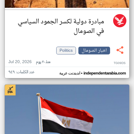
مبادرة دولية لكسر الجمود السياسي
في الصومال
اخبار الصومال
Politics
Jul 20, 2026
منذ ٢٠ يوم
TG09DS
عدد الكلمات: ٩٤٩
•
independentarabia.com
اندبندنت عربية