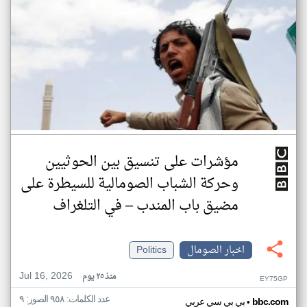
مؤشرات على تنسيق بين الحوثيين
وحركة الشباب الصومالية للسيطرة على
مضيق باب المندب – في التلغراف
اخبار الصومال
Politics
Jul 16, 2026
منذ ٢٥ يوم
EY75GP
عدد الكلمات: ٩٥٨ الصور: ٩
•
bbc.com
بي بي سي عربي