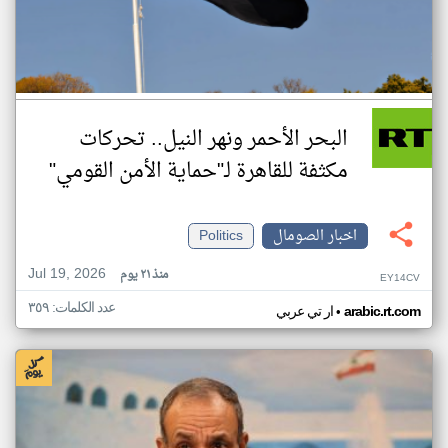
البحر الأحمر ونهر النيل.. تحركات
مكثفة للقاهرة لـ"حماية الأمن القومي"
اخبار الصومال
Politics
Jul 19, 2026
منذ ٢١ يوم
EY14CV
عدد الكلمات: ٣٥٩
•
arabic.rt.com
ار تي عربي