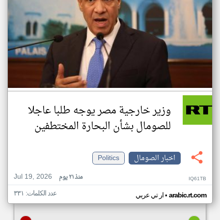
وزير خارجية مصر يوجه طلبا عاجلا
للصومال بشأن البحارة المختطفين
اخبار الصومال
Politics
Jul 19, 2026
منذ ٢١ يوم
IQ61TB
عدد الكلمات: ٣٣١
•
arabic.rt.com
ار تي عربي