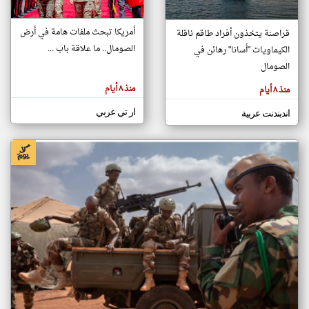
أمريكا تبحث ملفات هامة في أرض
قراصنة يتخذون أفراد طاقم ناقلة
klyoum.com
الصومال.. ما علاقة باب ...
الكيماويات "أسانا" رهائن في
تغيير الدولة
تعبر
الصومال
مصادر الأخبار من الصومال
المقالات
الموجوده
اخبار الصومال على مدار الساعة
هنا عن
منذ ٨ أيام
منذ ٨ أيام
وجهة
نظر
أهم اخبار الصومال العاجلة والمباشرة
كاتبيها.
ار تي عربي
اندبندنت عربية