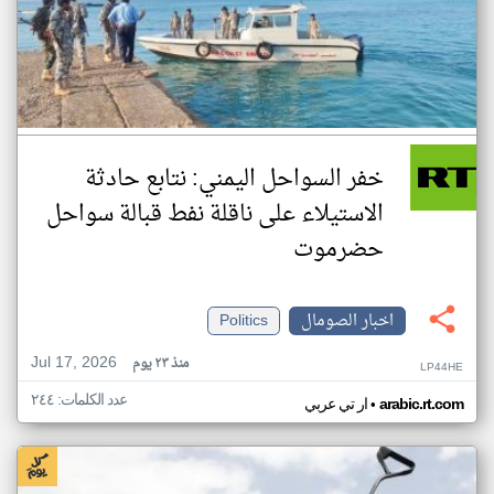
خفر السواحل اليمني: نتابع حادثة
الاستيلاء على ناقلة نفط قبالة سواحل
حضرموت
اخبار الصومال
Politics
Jul 17, 2026
منذ ٢٣ يوم
LP44HE
عدد الكلمات: ٢٤٤
•
arabic.rt.com
ار تي عربي