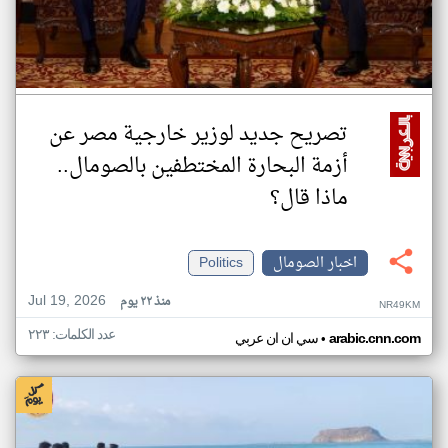
تصريح جديد لوزير خارجية مصر عن
أزمة البحارة المختطفين بالصومال..
ماذا قال؟
اخبار الصومال
Politics
Jul 19, 2026
منذ ٢٢ يوم
NR49KM
عدد الكلمات: ٢٢٣
•
arabic.cnn.com
سي ان ان عربي