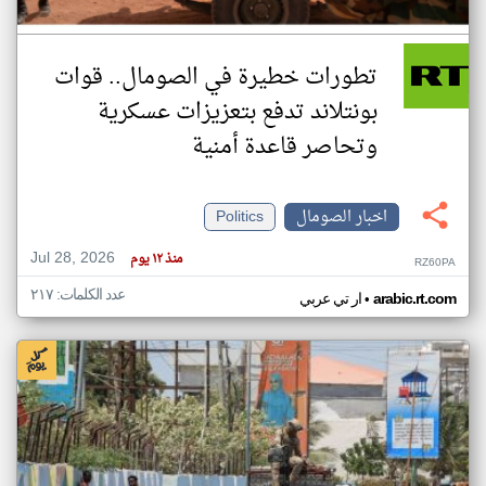
تطورات خطيرة في الصومال.. قوات
بونتلاند تدفع بتعزيزات عسكرية
وتحاصر قاعدة أمنية
اخبار الصومال
Politics
Jul 28, 2026
منذ ١٢ يوم
RZ60PA
عدد الكلمات: ٢١٧
•
arabic.rt.com
ار تي عربي