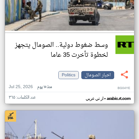
وسط ضغوط دولية.. الصومال يتجهز
لخطوة تأخرت 35 عاما
اخبار الصومال
Politics
Jul 25, 2026
منذ ١٥ يوم
BG04YE
عدد الكلمات: ٣٦٥
•
arabic.rt.com
ار تي عربي