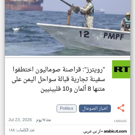
"رويترز": قراصنة صوماليون اختطفوا
سفينة تجارية قبالة سواحل اليمن على
متنها 8 ألمان و10 فلبينيين
اخبار الصومال
Politics
Jul 23, 2026
منذ ١٧ يوم
LM34UG
عدد الكلمات: ١٨٨
•
arabic.rt.com
ار تي عربي