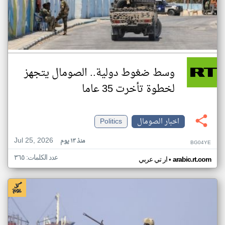
وسط ضغوط دولية.. الصومال يتجهز
لخطوة تأخرت 35 عاما
اخبار الصومال
Politics
Jul 25, 2026
منذ ١٣ يوم
BG04YE
عدد الكلمات: ٣٦٥
•
arabic.rt.com
ار تي عربي