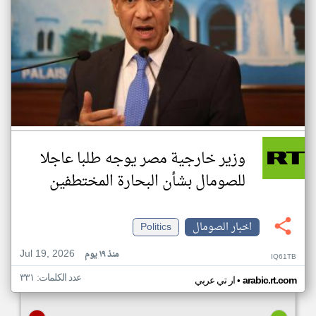
وزير خارجية مصر يوجه طلبا عاجلا
للصومال بشأن البحارة المختطفين
اخبار الصومال
Politics
Jul 19, 2026
منذ ١٩ يوم
IQ61TB
عدد الكلمات: ٣٣١
•
arabic.rt.com
ار تي عربي