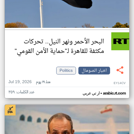
البحر الأحمر ونهر النيل.. تحركات
مكثفة للقاهرة لـ"حماية الأمن القومي"
اخبار الصومال
Politics
Jul 19, 2026
منذ ١٩ يوم
EY14CV
عدد الكلمات: ٣٥٩
•
arabic.rt.com
ار تي عربي