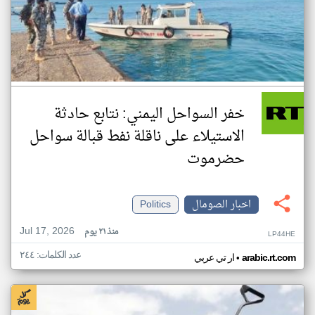
خفر السواحل اليمني: نتابع حادثة
الاستيلاء على ناقلة نفط قبالة سواحل
حضرموت
اخبار الصومال
Politics
Jul 17, 2026
منذ ٢١ يوم
LP44HE
عدد الكلمات: ٢٤٤
•
arabic.rt.com
ار تي عربي