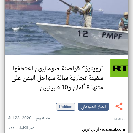
"رويترز": قراصنة صوماليون اختطفوا
سفينة تجارية قبالة سواحل اليمن على
متنها 8 ألمان و10 فلبينيين
اخبار الصومال
Politics
Jul 23, 2026
منذ ١٥ يوم
LM34UG
عدد الكلمات: ١٨٨
•
arabic.rt.com
ار تي عربي