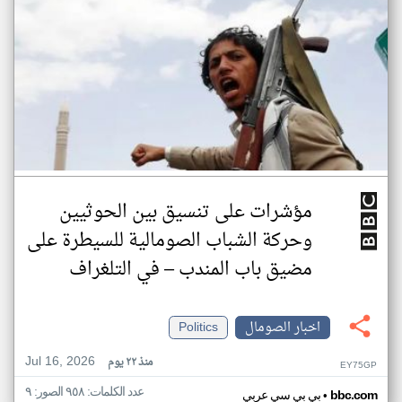
مؤشرات على تنسيق بين الحوثيين
وحركة الشباب الصومالية للسيطرة على
مضيق باب المندب – في التلغراف
اخبار الصومال
Politics
Jul 16, 2026
منذ ٢٢ يوم
EY75GP
عدد الكلمات: ٩٥٨ الصور: ٩
•
bbc.com
بي بي سي عربي