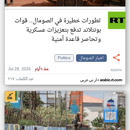
تطورات خطيرة في الصومال.. قوات
بونتلاند تدفع بتعزيزات عسكرية
وتحاصر قاعدة أمنية
اخبار الصومال
Politics
Jul 28, 2026
منذ ١٠ أيام
RZ60PA
عدد الكلمات: ٢١٧
•
arabic.rt.com
ار تي عربي