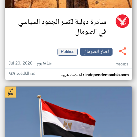
مبادرة دولية لكسر الجمود السياسي
في الصومال
اخبار الصومال
Politics
Jul 20, 2026
منذ ١٨ يوم
TG09DS
عدد الكلمات: ٩٤٩
•
independentarabia.com
اندبندنت عربية