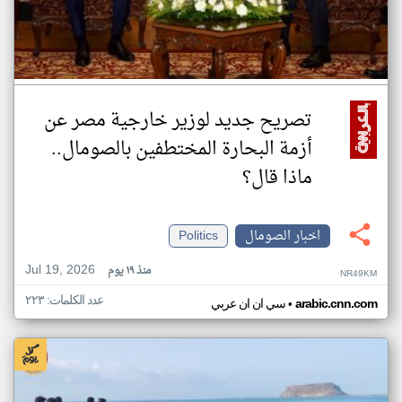
تصريح جديد لوزير خارجية مصر عن
أزمة البحارة المختطفين بالصومال..
ماذا قال؟
اخبار الصومال
Politics
Jul 19, 2026
منذ ١٩ يوم
NR49KM
عدد الكلمات: ٢٢٣
•
arabic.cnn.com
سي ان ان عربي