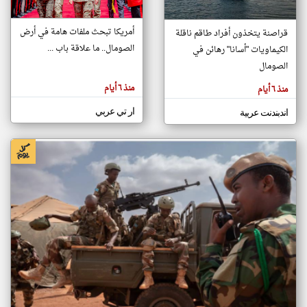
أمريكا تبحث ملفات هامة في أرض
قراصنة يتخذون أفراد طاقم ناقلة
klyoum.com
الصومال.. ما علاقة باب ...
الكيماويات "أسانا" رهائن في
تغيير الدولة
تعبر
الصومال
مصادر الأخبار من الصومال
المقالات
الموجوده
اخبار الصومال على مدار الساعة
هنا عن
منذ ٦ أيام
منذ ٦ أيام
وجهة
نظر
أهم اخبار الصومال العاجلة والمباشرة
كاتبيها.
ار تي عربي
اندبندنت عربية