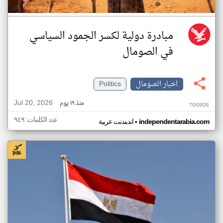
مبادرة دولية لكسر الجمود السياسي
في الصومال
اخبار الصومال
Politics
Jul 20, 2026
منذ ١٩ يوم
TG09DS
عدد الكلمات: ٩٤٩
•
independentarabia.com
اندبندنت عربية