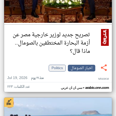
تصريح جديد لوزير خارجية مصر عن
أزمة البحارة المختطفين بالصومال..
ماذا قال؟
اخبار الصومال
Politics
Jul 19, 2026
منذ ٢١ يوم
NR49KM
عدد الكلمات: ٢٢٣
•
arabic.cnn.com
سي ان ان عربي