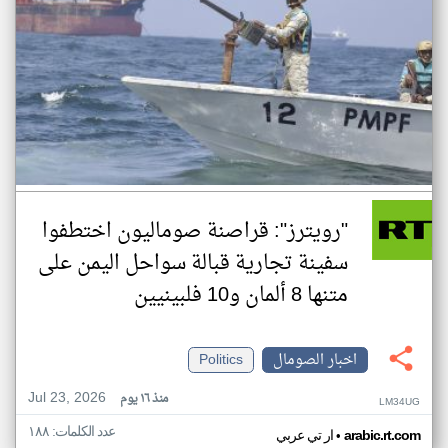
"رويترز": قراصنة صوماليون اختطفوا
سفينة تجارية قبالة سواحل اليمن على
متنها 8 ألمان و10 فلبينيين
اخبار الصومال
Politics
Jul 23, 2026
منذ ١٦ يوم
LM34UG
عدد الكلمات: ١٨٨
•
arabic.rt.com
ار تي عربي