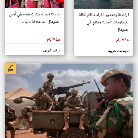
أمريكا تبحث ملفات هامة في أرض
قراصنة يتخذون أفراد طاقم ناقلة
klyoum.com
الصومال.. ما علاقة باب ...
الكيماويات "أسانا" رهائن في
تغيير الدولة
تعبر
الصومال
مصادر الأخبار من الصومال
المقالات
الموجوده
اخبار الصومال على مدار الساعة
هنا عن
منذ ٧ أيام
منذ ٧ أيام
وجهة
نظر
أهم اخبار الصومال العاجلة والمباشرة
كاتبيها.
ار تي عربي
اندبندنت عربية