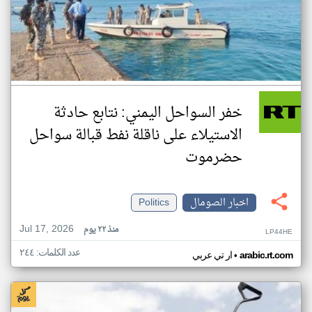
خفر السواحل اليمني: نتابع حادثة
الاستيلاء على ناقلة نفط قبالة سواحل
حضرموت
اخبار الصومال
Politics
Jul 17, 2026
منذ ٢٢ يوم
LP44HE
عدد الكلمات: ٢٤٤
•
arabic.rt.com
ار تي عربي