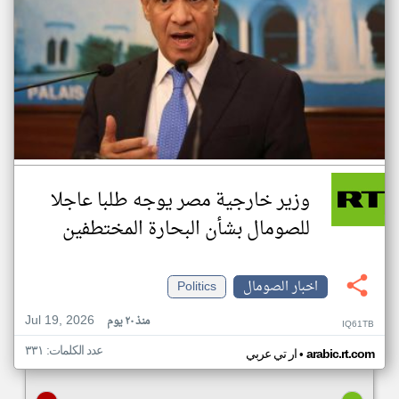
وزير خارجية مصر يوجه طلبا عاجلا
للصومال بشأن البحارة المختطفين
اخبار الصومال
Politics
Jul 19, 2026
منذ ٢٠ يوم
IQ61TB
عدد الكلمات: ٣٣١
•
arabic.rt.com
ار تي عربي