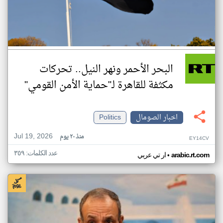
البحر الأحمر ونهر النيل.. تحركات
مكثفة للقاهرة لـ"حماية الأمن القومي"
اخبار الصومال
Politics
Jul 19, 2026
منذ ٢٠ يوم
EY14CV
عدد الكلمات: ٣٥٩
•
arabic.rt.com
ار تي عربي