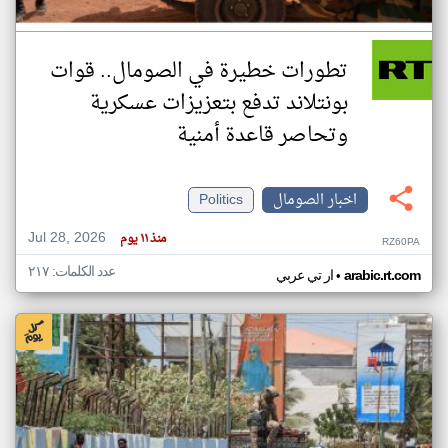
تطورات خطيرة في الصومال.. قوات
بونتلاند تدفع بتعزيزات عسكرية
وتحاصر قاعدة أمنية
اخبار الصومال
Politics
Jul 28, 2026
منذ ١١ يوم
RZ60PA
عدد الكلمات: ٢١٧
•
arabic.rt.com
ار تي عربي