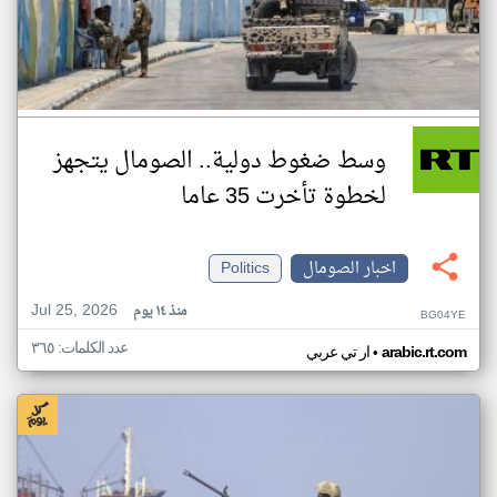
وسط ضغوط دولية.. الصومال يتجهز
لخطوة تأخرت 35 عاما
اخبار الصومال
Politics
Jul 25, 2026
منذ ١٤ يوم
BG04YE
عدد الكلمات: ٣٦٥
•
arabic.rt.com
ار تي عربي