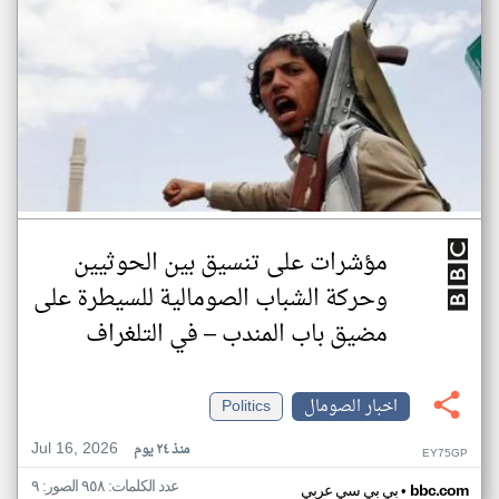
مؤشرات على تنسيق بين الحوثيين
وحركة الشباب الصومالية للسيطرة على
مضيق باب المندب – في التلغراف
اخبار الصومال
Politics
Jul 16, 2026
منذ ٢٤ يوم
EY75GP
عدد الكلمات: ٩٥٨ الصور: ٩
•
bbc.com
بي بي سي عربي