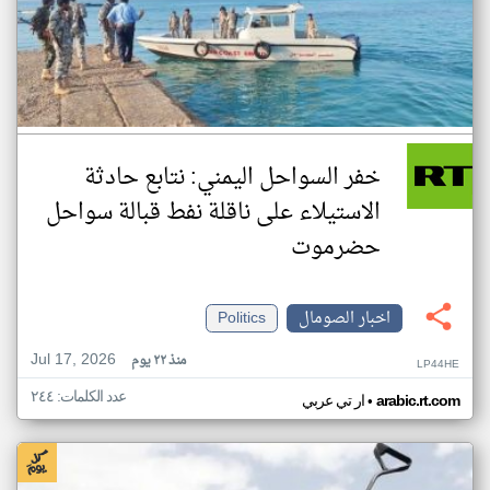
خفر السواحل اليمني: نتابع حادثة
الاستيلاء على ناقلة نفط قبالة سواحل
حضرموت
اخبار الصومال
Politics
Jul 17, 2026
منذ ٢٢ يوم
LP44HE
عدد الكلمات: ٢٤٤
•
arabic.rt.com
ار تي عربي