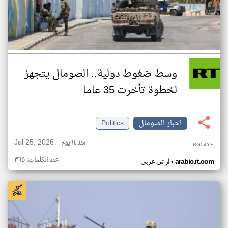
وسط ضغوط دولية.. الصومال يتجهز
لخطوة تأخرت 35 عاما
اخبار الصومال
Politics
Jul 25, 2026
منذ ١٤ يوم
BG04YE
عدد الكلمات: ٣٦٥
•
arabic.rt.com
ار تي عربي