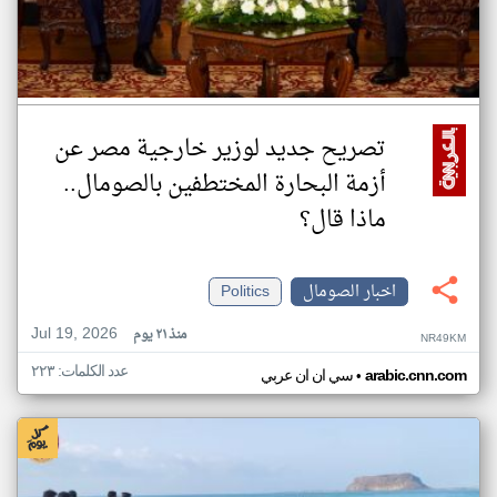
تصريح جديد لوزير خارجية مصر عن
أزمة البحارة المختطفين بالصومال..
ماذا قال؟
اخبار الصومال
Politics
Jul 19, 2026
منذ ٢١ يوم
NR49KM
عدد الكلمات: ٢٢٣
•
arabic.cnn.com
سي ان ان عربي