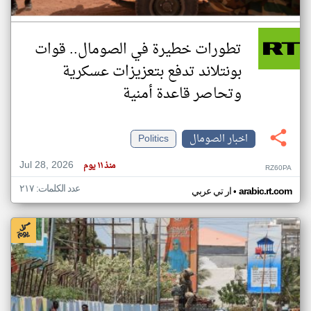
تطورات خطيرة في الصومال.. قوات
بونتلاند تدفع بتعزيزات عسكرية
وتحاصر قاعدة أمنية
اخبار الصومال
Politics
Jul 28, 2026
منذ ١١ يوم
RZ60PA
عدد الكلمات: ٢١٧
•
arabic.rt.com
ار تي عربي