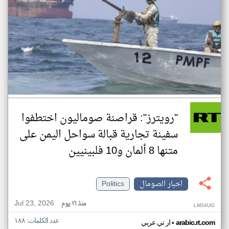
"رويترز": قراصنة صوماليون اختطفوا
سفينة تجارية قبالة سواحل اليمن على
متنها 8 ألمان و10 فلبينيين
اخبار الصومال
Politics
Jul 23, 2026
منذ ١٦ يوم
LM34UG
عدد الكلمات: ١٨٨
•
arabic.rt.com
ار تي عربي