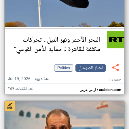
البحر الأحمر ونهر النيل.. تحركات
مكثفة للقاهرة لـ"حماية الأمن القومي"
اخبار الصومال
Politics
Jul 19, 2026
منذ ٢٠ يوم
EY14CV
عدد الكلمات: ٣٥٩
•
arabic.rt.com
ار تي عربي