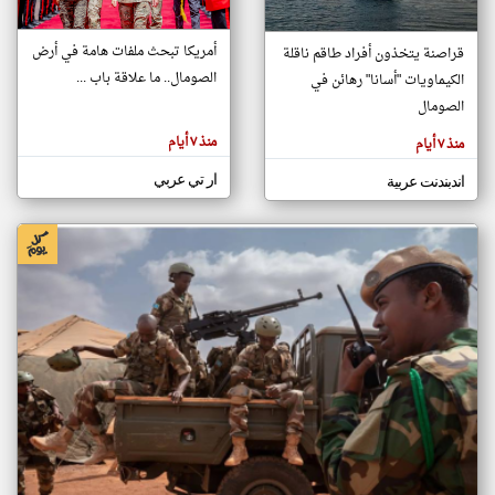
أمريكا تبحث ملفات هامة في أرض
قراصنة يتخذون أفراد طاقم ناقلة
klyoum.com
الصومال.. ما علاقة باب ...
الكيماويات "أسانا" رهائن في
تغيير الدولة
تعبر
الصومال
مصادر الأخبار من الصومال
المقالات
الموجوده
اخبار الصومال على مدار الساعة
هنا عن
منذ ٧ أيام
منذ ٧ أيام
وجهة
نظر
أهم اخبار الصومال العاجلة والمباشرة
كاتبيها.
ار تي عربي
اندبندنت عربية