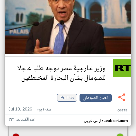
وزير خارجية مصر يوجه طلبا عاجلا
للصومال بشأن البحارة المختطفين
اخبار الصومال
Politics
Jul 19, 2026
منذ ٢٠ يوم
IQ61TB
عدد الكلمات: ٣٣١
•
arabic.rt.com
ار تي عربي