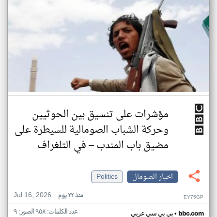
مؤشرات على تنسيق بين الحوثيين
وحركة الشباب الصومالية للسيطرة على
مضيق باب المندب – في التلغراف
اخبار الصومال
Politics
Jul 16, 2026
منذ ٢٣ يوم
EY75GP
عدد الكلمات: ٩٥٨ الصور: ٩
•
bbc.com
بي بي سي عربي