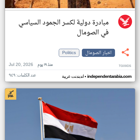
مبادرة دولية لكسر الجمود السياسي
في الصومال
اخبار الصومال
Politics
Jul 20, 2026
منذ ١٩ يوم
TG09DS
عدد الكلمات: ٩٤٩
•
independentarabia.com
اندبندنت عربية