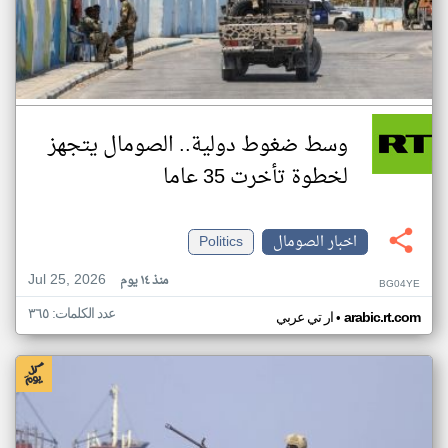
وسط ضغوط دولية.. الصومال يتجهز
لخطوة تأخرت 35 عاما
اخبار الصومال
Politics
Jul 25, 2026
منذ ١٤ يوم
BG04YE
عدد الكلمات: ٣٦٥
•
arabic.rt.com
ار تي عربي