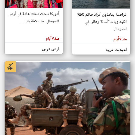
أمريكا تبحث ملفات هامة في أرض
قراصنة يتخذون أفراد طاقم ناقلة
klyoum.com
الصومال.. ما علاقة باب ...
الكيماويات "أسانا" رهائن في
تغيير الدولة
تعبر
الصومال
مصادر الأخبار من الصومال
المقالات
الموجوده
اخبار الصومال على مدار الساعة
هنا عن
منذ ٧ أيام
منذ ٧ أيام
وجهة
نظر
أهم اخبار الصومال العاجلة والمباشرة
كاتبيها.
ار تي عربي
اندبندنت عربية