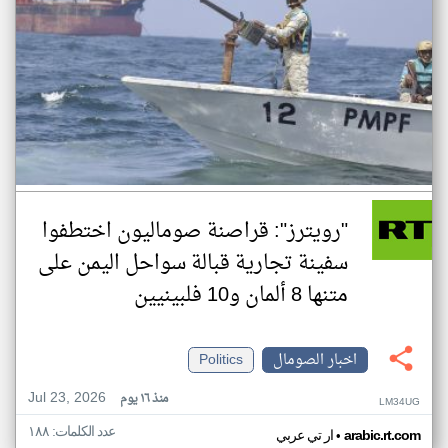
"رويترز": قراصنة صوماليون اختطفوا
سفينة تجارية قبالة سواحل اليمن على
متنها 8 ألمان و10 فلبينيين
اخبار الصومال
Politics
Jul 23, 2026
منذ ١٦ يوم
LM34UG
عدد الكلمات: ١٨٨
•
arabic.rt.com
ار تي عربي