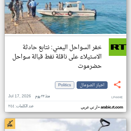
خفر السواحل اليمني: نتابع حادثة
الاستيلاء على ناقلة نفط قبالة سواحل
حضرموت
اخبار الصومال
Politics
Jul 17, 2026
منذ ٢٢ يوم
LP44HE
عدد الكلمات: ٢٤٤
•
arabic.rt.com
ار تي عربي