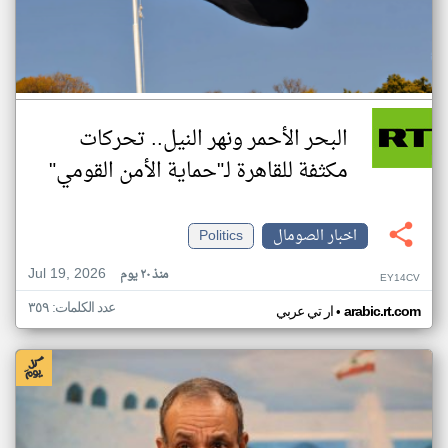
البحر الأحمر ونهر النيل.. تحركات
مكثفة للقاهرة لـ"حماية الأمن القومي"
اخبار الصومال
Politics
Jul 19, 2026
منذ ٢٠ يوم
EY14CV
عدد الكلمات: ٣٥٩
•
arabic.rt.com
ار تي عربي