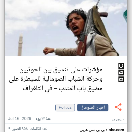
مؤشرات على تنسيق بين الحوثيين
وحركة الشباب الصومالية للسيطرة على
مضيق باب المندب – في التلغراف
اخبار الصومال
Politics
Jul 16, 2026
منذ ٢٣ يوم
EY75GP
عدد الكلمات: ٩٥٨ الصور: ٩
•
bbc.com
بي بي سي عربي