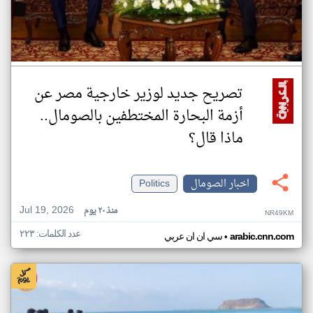
تصريح جديد لوزير خارجية مصر عن
أزمة البحارة المختطفين بالصومال..
ماذا قال؟
اخبار الصومال
Politics
Jul 19, 2026
منذ ٢٠ يوم
NR49KM
عدد الكلمات: ٢٢٣
•
arabic.cnn.com
سي ان ان عربي