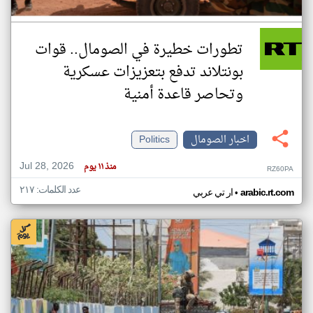
تطورات خطيرة في الصومال.. قوات
بونتلاند تدفع بتعزيزات عسكرية
وتحاصر قاعدة أمنية
اخبار الصومال
Politics
Jul 28, 2026
منذ ١١ يوم
RZ60PA
عدد الكلمات: ٢١٧
•
arabic.rt.com
ار تي عربي