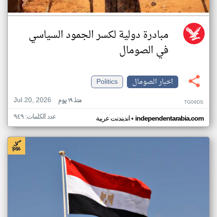
مبادرة دولية لكسر الجمود السياسي
في الصومال
اخبار الصومال
Politics
Jul 20, 2026
منذ ١٩ يوم
TG09DS
عدد الكلمات: ٩٤٩
•
independentarabia.com
اندبندنت عربية