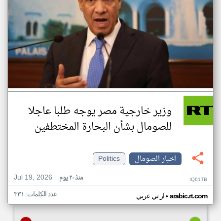
وزير خارجية مصر يوجه طلبا عاجلا
للصومال بشأن البحارة المختطفين
اخبار الصومال
Politics
Jul 19, 2026
منذ ٢٠ يوم
IQ61TB
عدد الكلمات: ٣٣١
•
arabic.rt.com
ار تي عربي