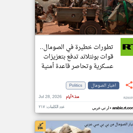
klyoum.com
تغيير الدولة
مصادر الأخبار من الصومال
اخبار الصومال على مدار الساعة
تطورات خطيرة في الصومال..
أهم اخبار الصومال العاجلة والمباشرة
قوات بونتلاند تدفع بتعزيزات
عسكرية وتحاصر قاعدة أمنية
اخبار الصومال
Politics
Jul 28, 2026
منذ ٩ أيام
RZ60P
عدد الكلمات: ٢١٧
•
arabic.rt.c
ار تي عربي
بار الصومال من بي بي سي عربي