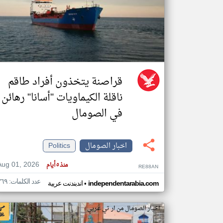
تعبر
المقالات
الموجوده
هنا عن
وجهة
نظر
قراصنة يتخذون أفراد طاقم
كاتبيها.
ناقلة الكيماويات "أسانا" رهائن
في الصومال
اخبار الصومال
Politics
Aug 01, 2026
منذ ٥ أيام
RE88AN
عدد الكلمات: ٣٦٩
•
independentarabia.com
اندبندنت عربية
اخبار الصومال من ار تي عربي