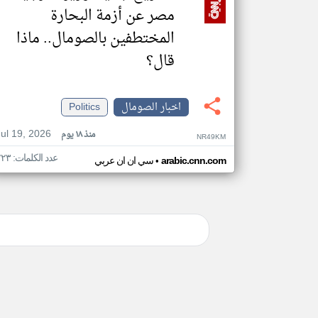
مصر عن أزمة البحارة
المختطفين بالصومال.. ماذا
قال؟
اخبار الصومال
Politics
Jul 19, 2026
منذ ١٨ يوم
NR49KM
عدد الكلمات: ٢٢٣
•
arabic.cnn.com
سي ان ان عربي