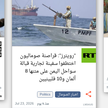
"رويترز": قراصنة صوماليون
اختطفوا سفينة تجارية قبالة
سواحل اليمن على متنها 8
ألمان و10 فلبينيين
B
اخبار الصومال
Politics
m
Jul 23, 2026
منذ ١٤ يوم
LM34UG