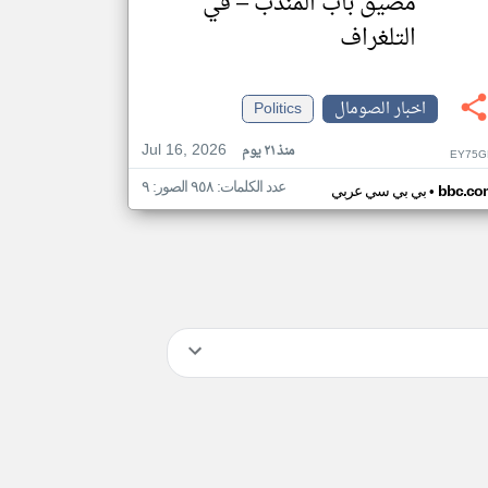
مضيق باب المندب – في
التلغراف
اخبار الصومال
Politics
Jul 16, 2026
منذ ٢١ يوم
EY75G
عدد الكلمات: ٩٥٨ الصور: ٩
•
bbc.co
بي بي سي عربي