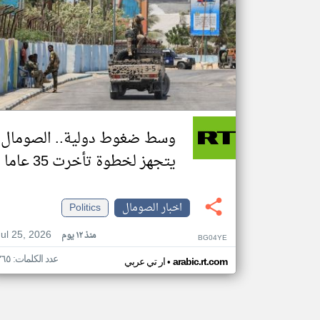
وسط ضغوط دولية.. الصومال
يتجهز لخطوة تأخرت 35 عاما
اخبار الصومال
Politics
Jul 25, 2026
منذ ١٢ يوم
BG04YE
عدد الكلمات: ٣٦٥
•
arabic.rt.com
ار تي عربي