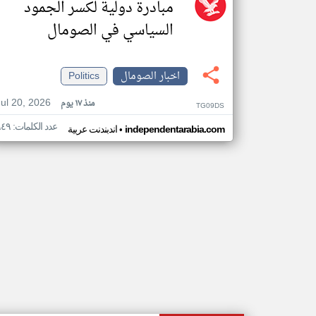
مبادرة دولية لكسر الجمود
السياسي في الصومال
اخبار الصومال
Politics
Jul 20, 2026
منذ ١٧ يوم
TG09DS
عدد الكلمات: ٩٤٩
•
independentarabia.com
اندبندنت عربية