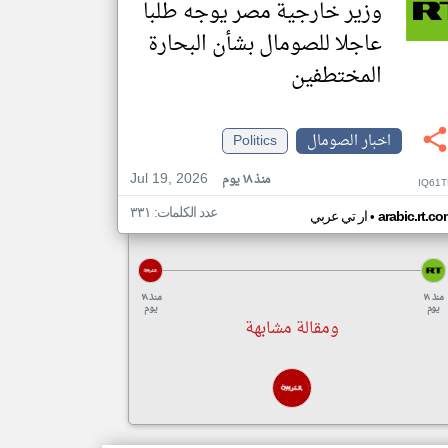
وزير خارجية مصر يوجه طلبا
عاجلا للصومال بشأن البحارة
المختطفين
اخبار الصومال
Politics
Jul 19, 2026
منذ ١٨ يوم
IQ61T
عدد الكلمات: ٣٣١
•
arabic.rt.c
ار تي عربي
منذ ١٨
منذ ١٨
يوم
يوم
ومقالة مشابهة