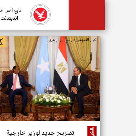
تابع اخر اخ
اندبندنت 
اخبار الصومال من سي ان ان عربي
تصريح جديد لوزير خارجية