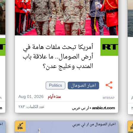
أمريكا تبحث ملفات هامة في
أرض الصومال.. ما علاقة باب
المندب وخليج عدن؟
اخبار الصومال
Politics
Aug 01, 2026
منذ ٥ أيام
A
MT85AP
عدد الكلمات: ٢٨٣
•
arabic.rt.com
ار تي عربي
om
اخبار الصومال من ار تي عربي
اخ