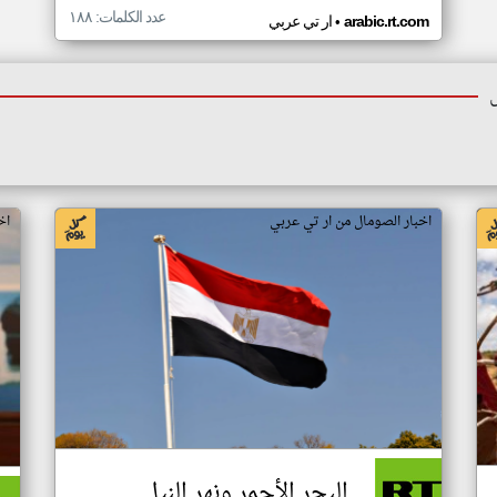
عدد الكلمات: ١٨٨
•
arabic.rt.com
ار تي عربي
اخبار الصومال من ار تي عربي
اخ
البحر الأحمر ونهر النيل..