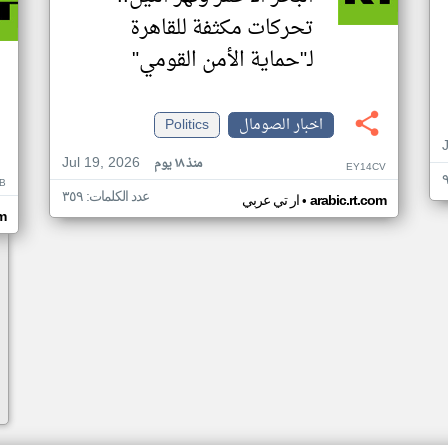
تحركات مكثفة للقاهرة
لـ"حماية الأمن القومي"
اخبار الصومال
Politics
Jul 19, 2026
منذ ١٨ يوم
EY14CV
B
عدد الكلمات: ٣٥٩
•
arabic.rt.com
ار تي عربي
om