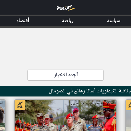
سياسة
رياضة
أقتصاد
أجدد الاخبار
ناقلة الكيماويات أسانا رهائن في الصومال
اخبار الصومال من ار تي عربي
اخ