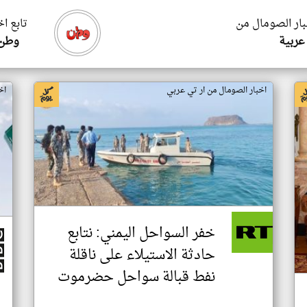
بار الصومال من
تابع ا
عربية
وطن 
اخبار الصومال من ار تي عربي
اخ
خفر السواحل اليمني: نتابع
حادثة الاستيلاء على ناقلة
نفط قبالة سواحل حضرموت