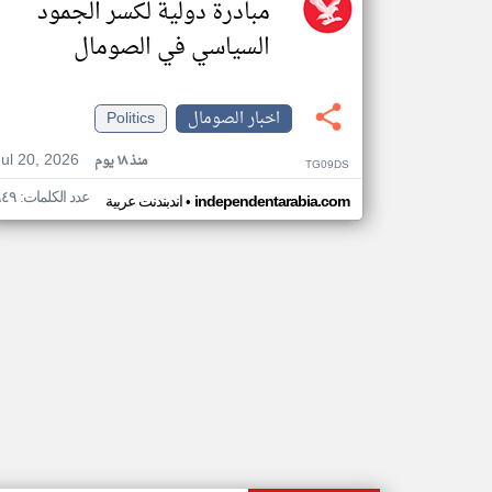
مبادرة دولية لكسر الجمود
السياسي في الصومال
اخبار الصومال
Politics
Jul 20, 2026
منذ ١٨ يوم
TG09DS
عدد الكلمات: ٩٤٩
•
independentarabia.com
اندبندنت عربية