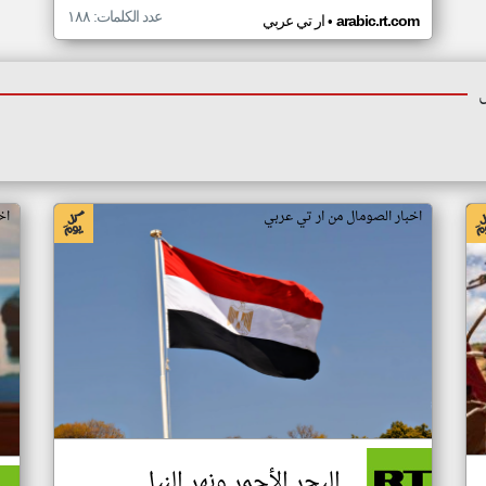
عدد الكلمات: ١٨٨
•
arabic.rt.com
ار تي عربي
اخبار الصومال من ار تي عربي
اخ
البحر الأحمر ونهر النيل..