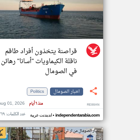
تعبر
المقالات
الموجوده
هنا عن
وجهة
نظر
قراصنة يتخذون أفراد طاقم
كاتبيها.
ناقلة الكيماويات "أسانا" رهائن
في الصومال
اخبار الصومال
Politics
Aug 01, 2026
منذ ٦ أيام
RE88AN
عدد الكلمات: ٣٦٩
•
independentarabia.com
اندبندنت عربية
اخبار الصومال من ار تي عربي