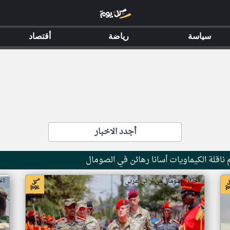
سياسة
رياضة
أقتصاد
أجدد الاخبار
ناقلة الكيماويات أسانا رهائن في الصومال
اخبار الصومال من ار تي عربي
اخ