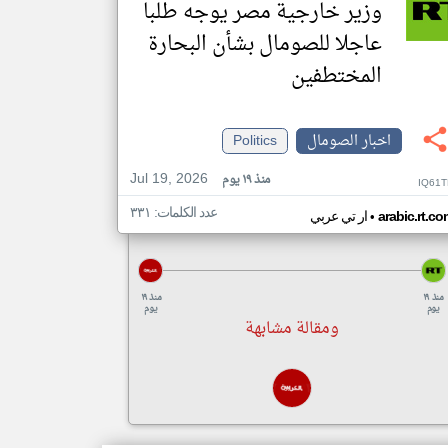
وزير خارجية مصر يوجه طلبا
عاجلا للصومال بشأن البحارة
المختطفين
اخبار الصومال
Politics
Jul 19, 2026
منذ ١٩ يوم
IQ61T
عدد الكلمات: ٣٣١
•
arabic.rt.c
ار تي عربي
منذ ١٩
منذ ١٩
يوم
يوم
ومقالة مشابهة