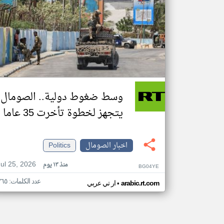
وسط ضغوط دولية.. الصومال
يتجهز لخطوة تأخرت 35 عاما
اخبار الصومال
Politics
Jul 25, 2026
منذ ١٣ يوم
BG04YE
عدد الكلمات: ٣٦٥
•
arabic.rt.com
ار تي عربي