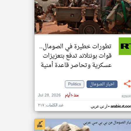
klyoum.com
تغيير الدولة
مصادر الأخبار من الصومال
اخبار الصومال على مدار الساعة
تطورات خطيرة في الصومال..
أهم اخبار الصومال العاجلة والمباشرة
قوات بونتلاند تدفع بتعزيزات
عسكرية وتحاصر قاعدة أمنية
اخبار الصومال
Politics
Jul 28, 2026
منذ ١٠ أيام
RZ60P
عدد الكلمات: ٢١٧
•
arabic.rt.c
ار تي عربي
بار الصومال من بي بي سي عربي