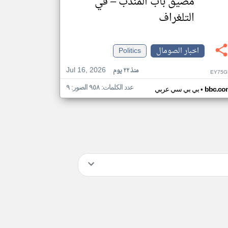
مضيق باب المندب – في
التلغراف
اخبار الصومال
Politics
Jul 16, 2026
منذ ٢٢ يوم
EY75G
عدد الكلمات: ٩٥٨ الصور: ٩
•
bbc.co
بي بي سي عربي