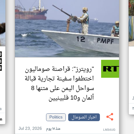
"رويترز": قراصنة صوماليون
اختطفوا سفينة تجارية قبالة
سواحل اليمن على متنها 8
ألمان و10 فلبينيين
B
اخبار الصومال
Politics
m
Jul 23, 2026
منذ ١٥ يوم
LM34UG