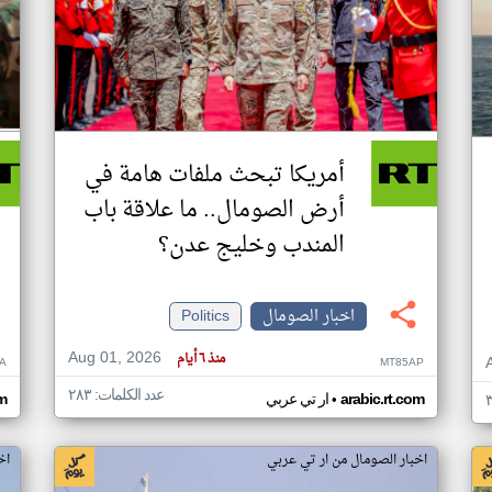
أمريكا تبحث ملفات هامة في
أرض الصومال.. ما علاقة باب
المندب وخليج عدن؟
اخبار الصومال
Politics
Aug 01, 2026
منذ ٦ أيام
A
MT85AP
عدد الكلمات: ٢٨٣
•
arabic.rt.com
ار تي عربي
om
اخبار الصومال من ار تي عربي
اخ