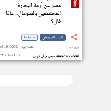
مصر عن أزمة البحارة
المختطفين بالصومال.. ماذا
قال؟
اخبار الصومال
Politics
Jul 19, 2026
منذ ١٩ يوم
NR49KM
عدد الكلمات: ٢٢٣
•
arabic.cnn.com
سي ان ان عربي