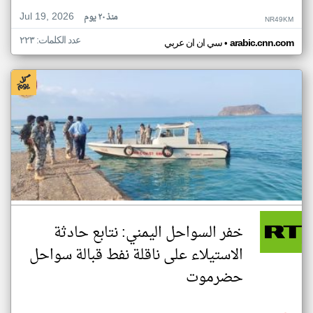
Jul 19, 2026
منذ ٢٠ يوم
NR49KM
عدد الكلمات: ٢٢٣
•
arabic.cnn.com
سي ان ان عربي
خفر السواحل اليمني: نتابع حادثة
الاستيلاء على ناقلة نفط قبالة سواحل
حضرموت