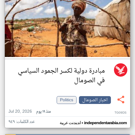
مبادرة دولية لكسر الجمود السياسي
في الصومال
اخبار الصومال
Politics
Jul 20, 2026
منذ ١٩ يوم
TG09DS
عدد الكلمات: ٩٤٩
•
independentarabia.com
اندبندنت عربية