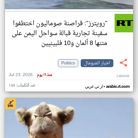
"رويترز": قراصنة صوماليون اختطفوا
سفينة تجارية قبالة سواحل اليمن على
متنها 8 ألمان و10 فلبينيين
اخبار الصومال
Politics
Jul 23, 2026
منذ ١٦ يوم
LM34UG
عدد الكلمات: ١٨٨
•
arabic.rt.com
ار تي عربي