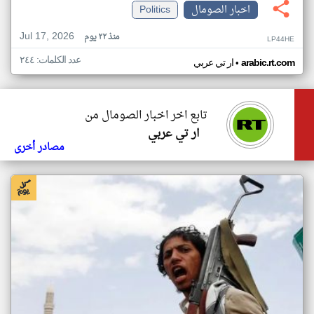
اخبار الصومال
Politics
Jul 17, 2026
منذ ٢٢ يوم
LP44HE
عدد الكلمات: ٢٤٤
•
arabic.rt.com
ار تي عربي
تابع اخر اخبار الصومال من
ار تي عربي
مصادر أخرى