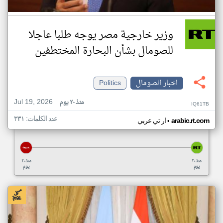
وزير خارجية مصر يوجه طلبا عاجلا
للصومال بشأن البحارة المختطفين
اخبار الصومال
Politics
Jul 19, 2026
منذ ٢٠ يوم
IQ61TB
عدد الكلمات: ٣٣١
•
arabic.rt.com
ار تي عربي
منذ ٢٠
منذ ٢٠
يوم
يوم