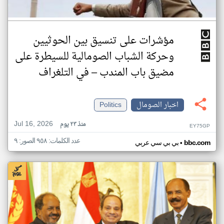
مؤشرات على تنسيق بين الحوثيين
وحركة الشباب الصومالية للسيطرة على
مضيق باب المندب – في التلغراف
اخبار الصومال
Politics
Jul 16, 2026
منذ ٢٣ يوم
EY75GP
عدد الكلمات: ٩٥٨ الصور: ٩
•
bbc.com
بي بي سي عربي