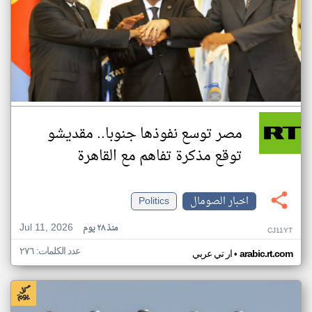
مصر توسع نفوذها جنوبا.. مقديشو
توقع مذكرة تفاهم مع القاهرة
اخبار الصومال
Politics
Jul 11, 2026
منذ ٢٨ يوم
CJ11YT
عدد الكلمات: ٢٧٦
•
arabic.rt.com
ار تي عربي