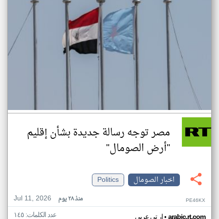
مصر توجه رسالة جديدة بشأن إقليم
"أرض الصومال"
اخبار الصومال
Politics
Jul 11, 2026
منذ ٢٨ يوم
PE46KX
عدد الكلمات: ١٤٥
•
arabic.rt.com
ار تي عربي