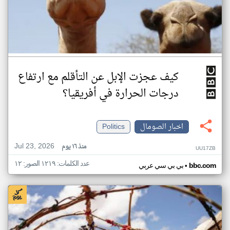
كيف عجزت الإبل عن التأقلم مع ارتفاع
درجات الحرارة في أفريقيا؟
اخبار الصومال
Politics
Jul 23, 2026
منذ ١٦ يوم
UU17ZB
عدد الكلمات: ١٢١٩ الصور: ١٢
•
bbc.com
بي بي سي عربي