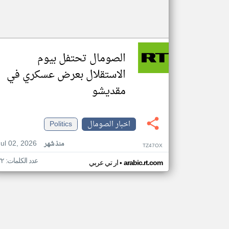
الصومال تحتفل بيوم
الاستقلال بعرض عسكري في
مقديشو
اخبار الصومال
Politics
Jul 02, 2026
منذ شهر
TZ47OX
عدد الكلمات: ٣٢
•
arabic.rt.com
ار تي عربي