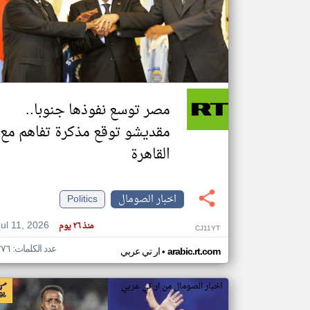
تعبر
المقالات
الموجوده
هنا عن
وجهة
مصر توسع نفوذها جنوبا..
نظر
كاتبيها.
مقديشو توقع مذكرة تفاهم مع
القاهرة
اخبار الصومال
Politics
Jul 11, 2026
منذ ٢٦ يوم
CJ11YT
عدد الكلمات: ٢٧٦
•
arabic.rt.com
ار تي عربي
اخبار الصومال من ار تي عربي