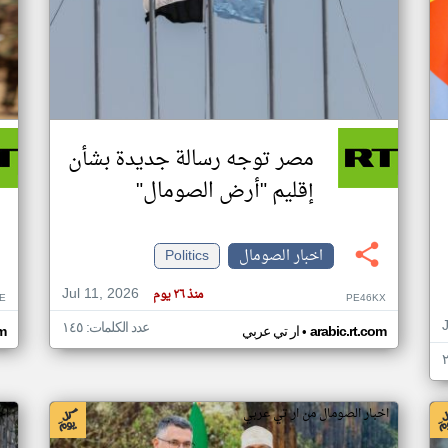
مصر توجه رسالة جديدة بشأن
إقليم "أرض الصومال"
اخبار الصومال
Politics
Jul 11, 2026
منذ ٢٦ يوم
E
PE46KX
عدد الكلمات: ١٤٥
•
arabic.rt.com
ار تي عربي
om
اخبار الصومال من ار تي عربي
اخ