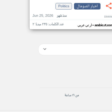
اخبار الصومال
Politics
Jun 25, 2026
منذ شهر
DS60M
عدد الكلمات: ٢٣٥ ميديا: ٢
•
arabic.rt.c
ار تي عربي
من ١٦ ساعة