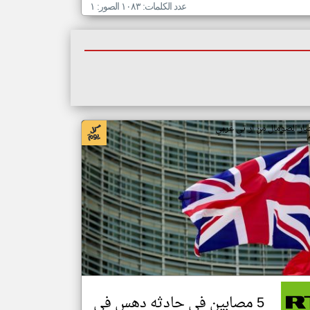
عدد الكلمات: ١٠٨٣ الصور: ١
بار الصومال من ار تي عربي
5 مصابين في حادثه دهس في