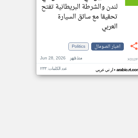
لندن والشرطة البريطانية تفتح
تحقيقا مع سائق السيارة
العربي
اخبار الصومال
Politics
Jun 28, 2026
منذ شهر
XO12F
عدد الكلمات: ٢٣٣
•
arabic.rt.c
ار تي عربي