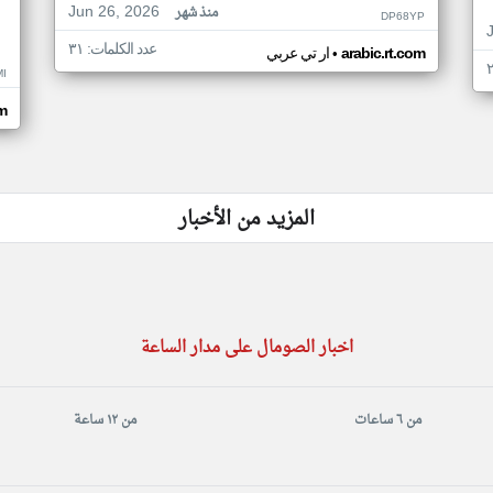
Jun 26, 2026
منذ شهر
DP68YP
عدد الكلمات: ٣١
•
arabic.rt.com
ار تي عربي
I
om
المزيد من الأخبار
اخبار الصومال على مدار الساعة
من ٦ ساعات
من ١٢ ساعة