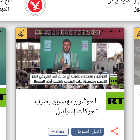
بار الصومال من
تابع ا
وز
اندب
اخبار الصومال من ار تي عربي
اخ
الحوثيون يهددون بضرب
تحركات إسرائيل
اخبار الصومال
Politics