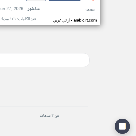
Jun 27, 2026
منذ شهر
GS84IF
عدد الكلمات: ١٤١ ميديا: ٢
•
arabic.rt.com
ار تي عربي
من ٣ ساعات