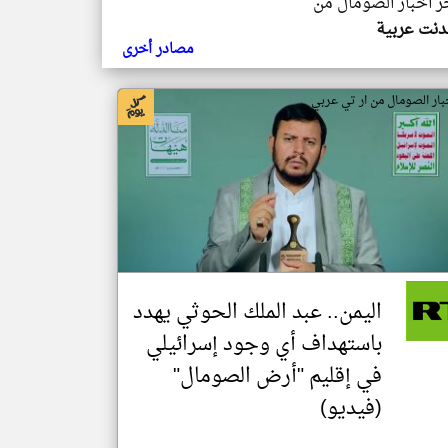
خر اخبار الصومال من
ندنت عربية
مصادر أخرى
بار الصومال من ار تي عربي
اليمن.. عبد الملك الحوثي يهدد
باستهداف أي وجود إسرائيلي
في إقليم "أرض الصومال"
(فيديو)