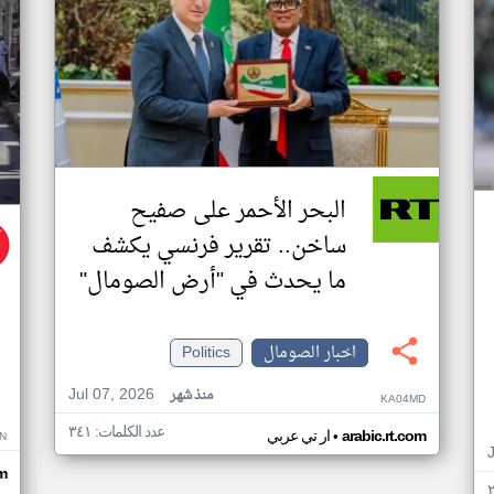
البحر الأحمر على صفيح
ساخن.. تقرير فرنسي يكشف
ما يحدث في "أرض الصومال"
اخبار الصومال
Politics
Jul 07, 2026
منذ شهر
KA04MD
عدد الكلمات: ٣٤١
•
arabic.rt.com
ار تي عربي
N
m