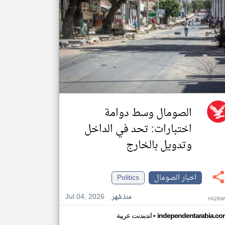
الصومال وسط دوامة
اختبارات: تحد في الداخل
وتدويل بالخارج
اخبار الصومال
Politics
Jul 04, 2026
منذ شهر
YA28W
•
independentarabia.co
اندبندنت عربية