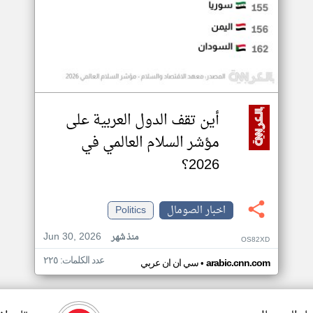
أين تقف الدول العربية على
مؤشر السلام العالمي في
2026؟
اخبار الصومال
Politics
Jun 30, 2026
منذ شهر
OS82XD
عدد الكلمات: ٢٢٥
•
arabic.cnn.com
سي ان ان عربي