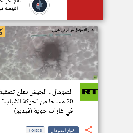
تابع اخر اخ
النهضة ني
اخبار الصومال من ار تي عربي
الصومال.. الجيش يعلن تصفية
30 مسلحا من "حركة الشباب"
في غارات جوية (فيديو)
اخبار الصومال
Politics