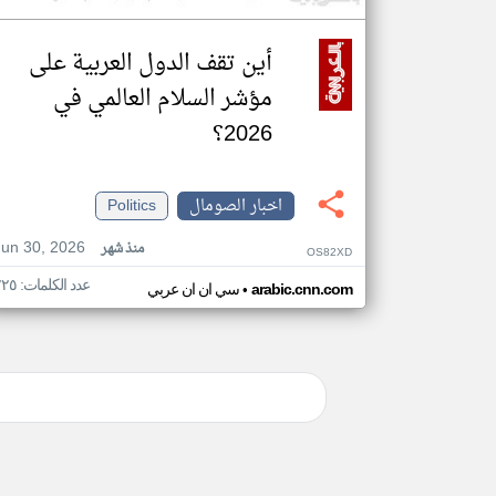
أين تقف الدول العربية على
مؤشر السلام العالمي في
2026؟
اخبار الصومال
Politics
Jun 30, 2026
منذ شهر
OS82XD
عدد الكلمات: ٢٢٥
•
arabic.cnn.com
سي ان ان عربي