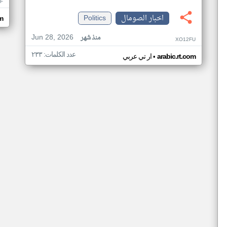
F
اخبار الصومال
Politics
om
Jun 28, 2026
منذ شهر
XO12FU
عدد الكلمات: ٢٣٣
•
arabic.rt.com
ار تي عربي