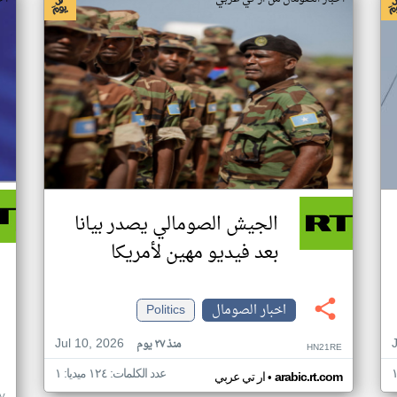
الجيش الصومالي يصدر بيانا
بعد فيديو مهين لأمريكا
اخبار الصومال
Politics
Jul 10, 2026
منذ ٢٧ يوم
HN21RE
عدد الكلمات: ١٢٤ ميديا: ١
•
arabic.rt.com
ار تي عربي