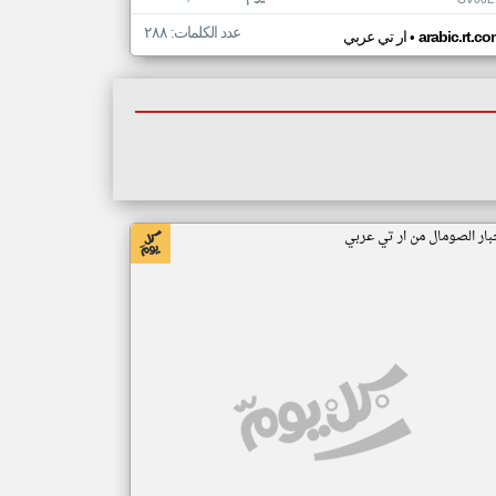
GV00E
عدد الكلمات: ٢٨٨
•
arabic.rt.c
ار تي عربي
بار الصومال من ار تي عربي