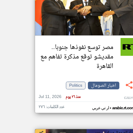
klyoum.com
تغيير الدولة
مصادر الأخبار من الصومال
اخبار الصومال على مدار الساعة
مصر توسع نفوذها جنوبا..
أهم اخبار الصومال العاجلة والمباشرة
مقديشو توقع مذكرة تفاهم مع
القاهرة
اخبار الصومال
Politics
Jul 11, 2026
منذ ٢٦ يوم
CJ11Y
عدد الكلمات: ٢٧٦
•
arabic.rt.c
ار تي عربي
بار الصومال من ار تي عربي