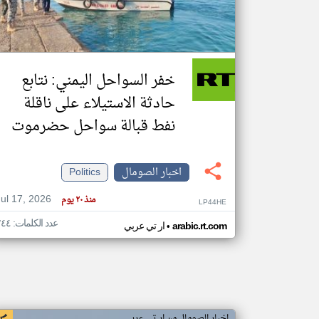
تعبر
المقالات
خفر السواحل اليمني: نتابع
الموجوده
هنا عن
حادثة الاستيلاء على ناقلة
وجهة
نظر
كاتبيها.
نفط قبالة سواحل حضرموت
اخبار الصومال
Politics
Jul 17, 2026
منذ ٢٠ يوم
LP44HE
عدد الكلمات: ٢٤٤
•
arabic.rt.com
ار تي عربي
اخبار الصومال من ار تي عربي