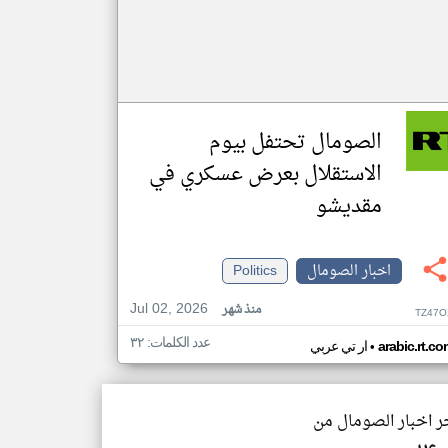
الصومال تحتفل بيوم
الاستقلال بعرض عسكري في
مقديشو
اخبار الصومال
Politics
Jul 02, 2026
منذ شهر
TZ47O
عدد الكلمات: ٣٢
•
arabic.rt.c
ار تي عربي
خر اخبار الصومال من