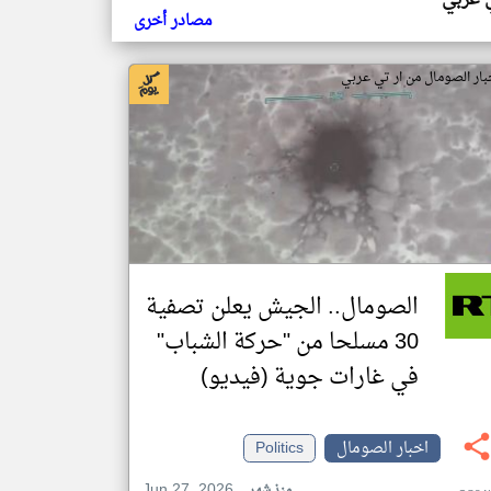
ي عربي
مصادر أخرى
بار الصومال من ار تي عربي
الصومال.. الجيش يعلن تصفية
30 مسلحا من "حركة الشباب"
في غارات جوية (فيديو)
اخبار الصومال
Politics
Jun 27, 2026