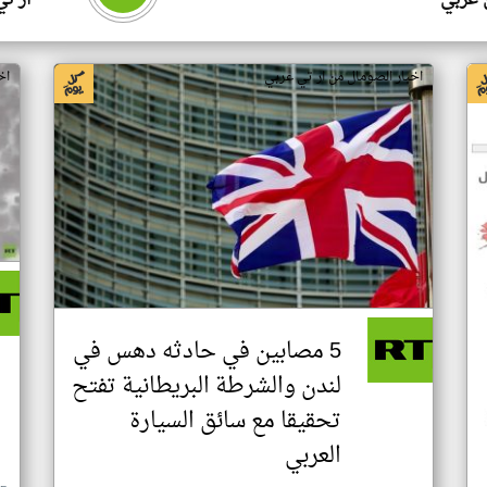
 عربي
ار ت
اخبار الصومال من ار تي عربي
اخ
5 مصابين في حادثه دهس في
لندن والشرطة البريطانية تفتح
تحقيقا مع سائق السيارة
العربي