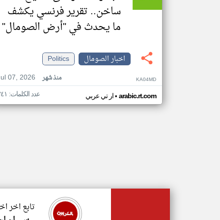
ساخن.. تقرير فرنسي يكشف
ما يحدث في "أرض الصومال"
اخبار الصومال
Politics
Jul 07, 2026
منذ شهر
KA04MD
عدد الكلمات: ٣٤١
•
arabic.rt.com
ار تي عربي
تابع اخر اخ