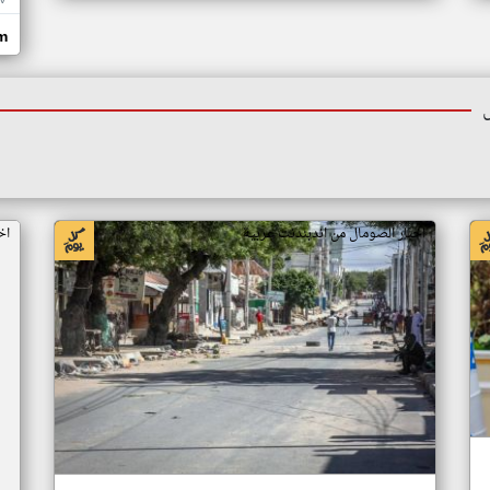
V
om
اخبار الصومال من اندبندنت عربية
اخ