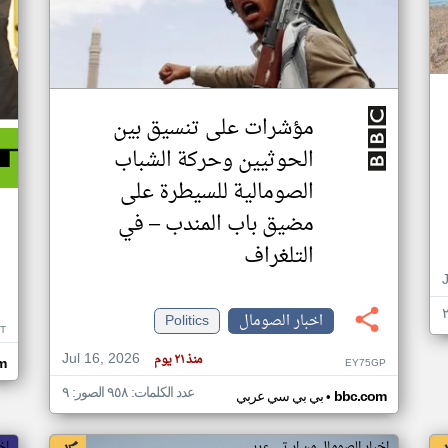
مؤشرات على تنسيق بين
الحوثيين وحركة الشباب
الصومالية للسيطرة على
مضيق باب المندب – في
التلغراف
اخبار الصومال
Politics
T
Jul 16, 2026
منذ ٢١ يوم
EY75GP
om
عدد الكلمات: ٩٥٨ الصور: ٩
•
bbc.com
بي بي سي عربي
اخبار الصومال من ار تي عربي
اخ