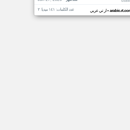
منذ شهر
GS84I
عدد الكلمات: ١٤١ ميديا: ٢
•
arabic.rt.c
ار تي عربي