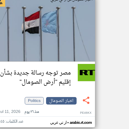
مصر توجه رسالة جديدة بشأن
إقليم "أرض الصومال"
اخبار الصومال
Politics
Jul 11, 2026
منذ ٢٦ يوم
PE46KX
عدد الكلمات: ١٤٥
•
arabic.rt.com
ار تي عربي