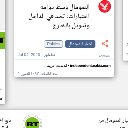
الصومال وسط دوامة
اختبارات: تحد في الداخل
وتدويل بالخارج
اخبار الصومال
Politics
Jul 04, 2026
منذ شهر
YA28WN
•
independentarabia.com
اندبندنت عربية
عدد الكلمات: ١٠٨٣ الصور: ١
X
om
بار الصومال من
تابع ا