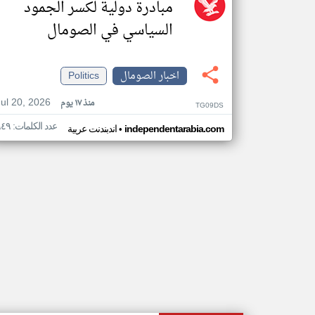
مبادرة دولية لكسر الجمود
السياسي في الصومال
اخبار الصومال
Politics
Jul 20, 2026
منذ ١٧ يوم
TG09DS
عدد الكلمات: ٩٤٩
•
independentarabia.com
اندبندنت عربية