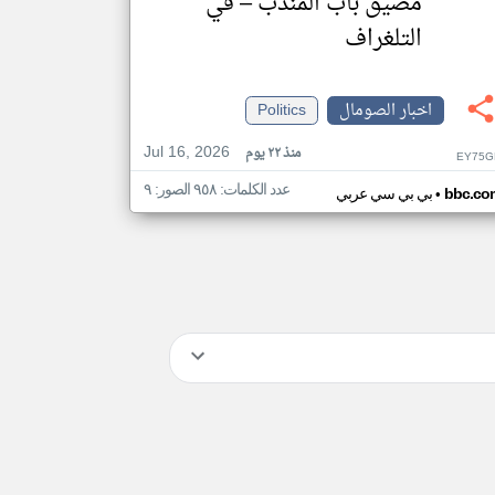
مضيق باب المندب – في
التلغراف
اخبار الصومال
Politics
Jul 16, 2026
منذ ٢٢ يوم
EY75G
عدد الكلمات: ٩٥٨ الصور: ٩
•
bbc.co
بي بي سي عربي