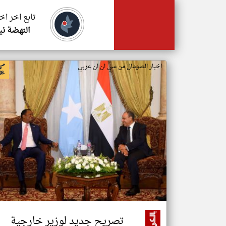
تابع اخر اخ
النهضة ني
اخبار الصومال من سي ان ان عربي
تصريح جديد لوزير خارجية