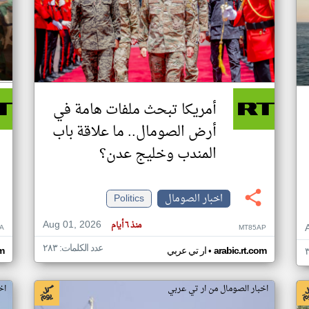
أمريكا تبحث ملفات هامة في
أرض الصومال.. ما علاقة باب
المندب وخليج عدن؟
اخبار الصومال
Politics
Aug 01, 2026
منذ ٦ أيام
A
MT85AP
عدد الكلمات: ٢٨٣
•
arabic.rt.com
ار تي عربي
om
اخبار الصومال من ار تي عربي
اخ