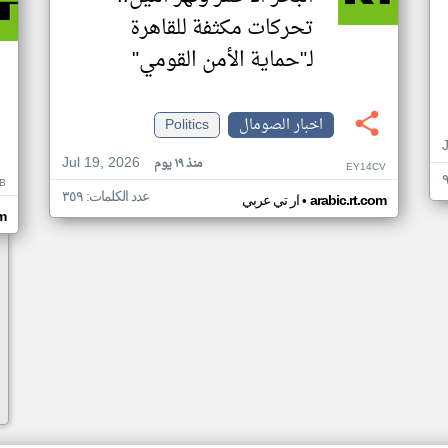
تحركات مكثفة للقاهرة
لـ"حماية الأمن القومي"
اخبار الصومال
Politics
Jul 19, 2026
منذ ١٩ يوم
EY14CV
B
عدد الكلمات: ٣٥٩
•
arabic.rt.com
ار تي عربي
om