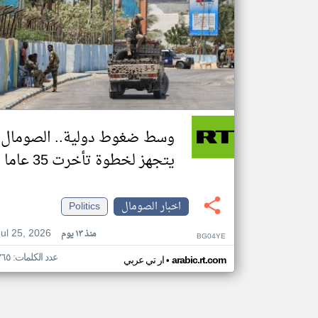
وسط ضغوط دولية.. الصومال
يتجهز لخطوة تأخرت 35 عاما
اخبار الصومال
Politics
Jul 25, 2026
منذ ١٣ يوم
BG04YE
عدد الكلمات: ٣٦٥
•
arabic.rt.com
ار تي عربي