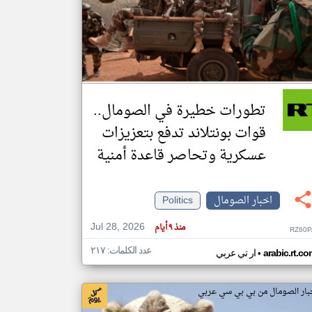
klyoum.com
تغيير الدولة
مصادر الأخبار من الصومال
اخبار الصومال على مدار الساعة
تطورات خطيرة في الصومال..
أهم اخبار الصومال العاجلة والمباشرة
قوات بونتلاند تدفع بتعزيزات
عسكرية وتحاصر قاعدة أمنية
اخبار الصومال
Politics
Jul 28, 2026
منذ ٩ أيام
RZ60P
عدد الكلمات: ٢١٧
•
arabic.rt.c
ار تي عربي
بار الصومال من بي بي سي عربي