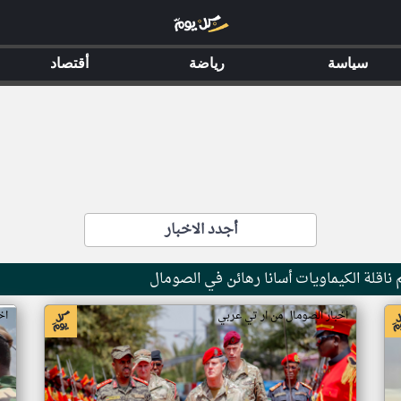
سياسة
رياضة
أقتصاد
أجدد الاخبار
ناقلة الكيماويات أسانا رهائن في الصومال
اخبار الصومال من ار تي عربي
اخ