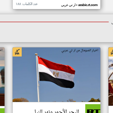
عدد الكلمات: ١٨٨
•
arabic.rt.com
ار تي عربي
اخبار الصومال من ار تي عربي
اخ
البحر الأحمر ونهر النيل..