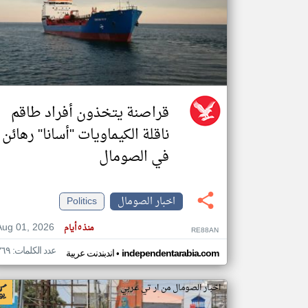
تعبر
المقالات
الموجوده
هنا عن
وجهة
نظر
قراصنة يتخذون أفراد طاقم
كاتبيها.
ناقلة الكيماويات "أسانا" رهائن
في الصومال
اخبار الصومال
Politics
Aug 01, 2026
منذ ٥ أيام
RE88AN
عدد الكلمات: ٣٦٩
•
independentarabia.com
اندبندنت عربية
اخبار الصومال من ار تي عربي