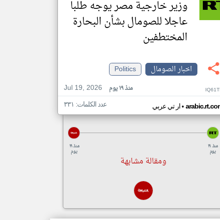
وزير خارجية مصر يوجه طلبا
عاجلا للصومال بشأن البحارة
المختطفين
اخبار الصومال
Politics
Jul 19, 2026
منذ ١٩ يوم
IQ61T
عدد الكلمات: ٣٣١
•
arabic.rt.c
ار تي عربي
منذ ١٩
منذ ١٩
يوم
يوم
ومقالة مشابهة