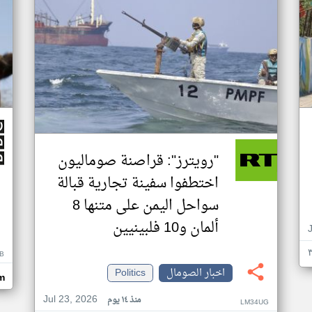
"رويترز": قراصنة صوماليون
اختطفوا سفينة تجارية قبالة
سواحل اليمن على متنها 8
ألمان و10 فلبينيين
B
اخبار الصومال
Politics
m
Jul 23, 2026
منذ ١٤ يوم
LM34UG