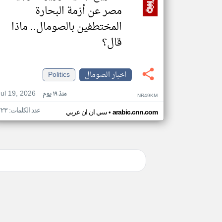
مصر عن أزمة البحارة
المختطفين بالصومال.. ماذا
قال؟
اخبار الصومال
Politics
Jul 19, 2026
منذ ١٩ يوم
NR49KM
عدد الكلمات: ٢٢٣
•
arabic.cnn.com
سي ان ان عربي