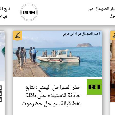
بار الصومال من
تابع ا
وز
بي ب
اخبار الصومال من ار تي عربي
اخ
خفر السواحل اليمني: نتابع
حادثة الاستيلاء على ناقلة
نفط قبالة سواحل حضرموت