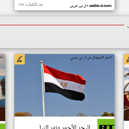
عدد الكلمات: ١٨٨
•
arabic.rt.com
ار تي عربي
اخبار الصومال من ار تي عربي
اخ
البحر الأحمر ونهر النيل..