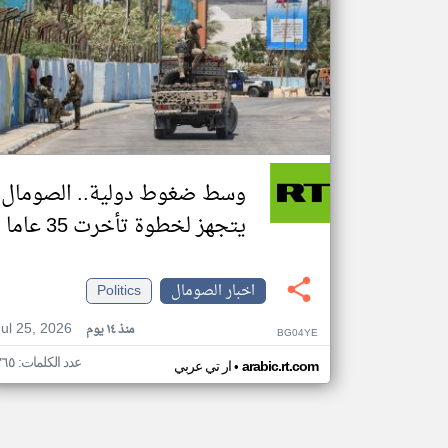
وسط ضغوط دولية.. الصومال
يتجهز لخطوة تأخرت 35 عاما
اخبار الصومال
Politics
Jul 25, 2026
منذ ١٤ يوم
BG04YE
عدد الكلمات: ٣٦٥
•
arabic.rt.com
ار تي عربي