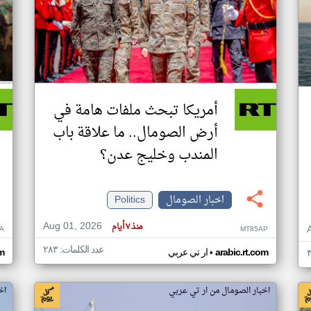
أمريكا تبحث ملفات هامة في
أرض الصومال.. ما علاقة باب
المندب وخليج عدن؟
اخبار الصومال
Politics
Aug 01, 2026
منذ ٧ أيام
A
MT85AP
عدد الكلمات: ٢٨٣
•
arabic.rt.com
ار تي عربي
om
اخبار الصومال من ار تي عربي
اخ