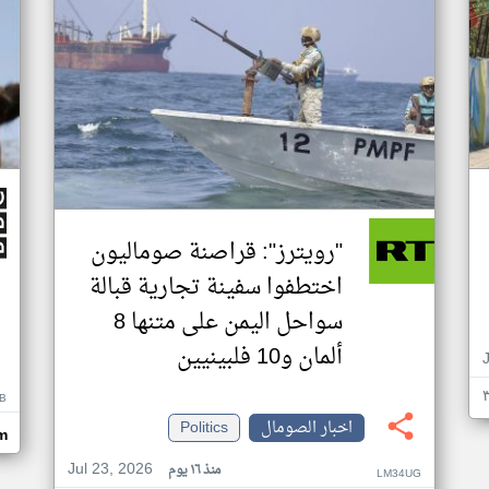
"رويترز": قراصنة صوماليون
اختطفوا سفينة تجارية قبالة
سواحل اليمن على متنها 8
ألمان و10 فلبينيين
B
اخبار الصومال
Politics
m
Jul 23, 2026
منذ ١٦ يوم
LM34UG