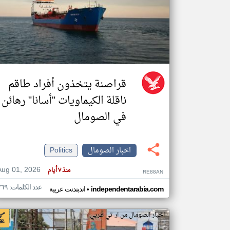
تعبر
المقالات
الموجوده
هنا عن
وجهة
نظر
قراصنة يتخذون أفراد طاقم
كاتبيها.
ناقلة الكيماويات "أسانا" رهائن
في الصومال
اخبار الصومال
Politics
Aug 01, 2026
منذ ٧ أيام
RE88AN
عدد الكلمات: ٣٦٩
•
independentarabia.com
اندبندنت عربية
اخبار الصومال من ار تي عربي