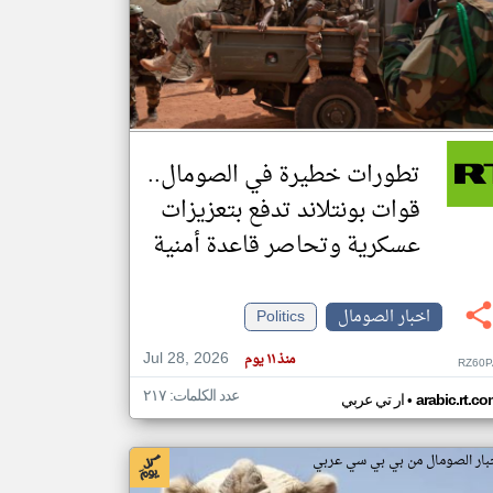
klyoum.com
تغيير الدولة
مصادر الأخبار من الصومال
اخبار الصومال على مدار الساعة
تطورات خطيرة في الصومال..
أهم اخبار الصومال العاجلة والمباشرة
قوات بونتلاند تدفع بتعزيزات
عسكرية وتحاصر قاعدة أمنية
اخبار الصومال
Politics
Jul 28, 2026
منذ ١١ يوم
RZ60P
عدد الكلمات: ٢١٧
•
arabic.rt.c
ار تي عربي
بار الصومال من بي بي سي عربي