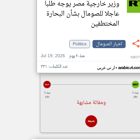
وزير خارجية مصر يوجه طلبا
عاجلا للصومال بشأن البحارة
المختطفين
اخبار الصومال
Politics
Jul 19, 2026
منذ ٢٠ يوم
IQ61T
عدد الكلمات: ٣٣١
•
arabic.rt.c
ار تي عربي
منذ ٢٠
منذ ٢٠
يوم
يوم
ومقالة مشابهة