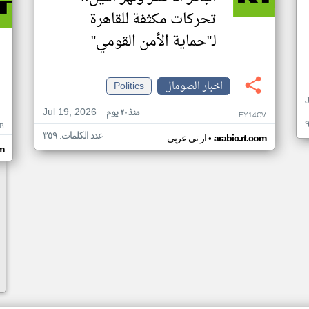
تحركات مكثفة للقاهرة
لـ"حماية الأمن القومي"
اخبار الصومال
Politics
Jul 19, 2026
منذ ٢٠ يوم
EY14CV
B
عدد الكلمات: ٣٥٩
•
arabic.rt.com
ار تي عربي
om