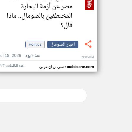
مصر عن أزمة البحارة
المختطفين بالصومال.. ماذا
قال؟
اخبار الصومال
Politics
Jul 19, 2026
منذ ٢٠ يوم
NR49KM
عدد الكلمات: ٢٢٣
•
arabic.cnn.com
سي ان ان عربي