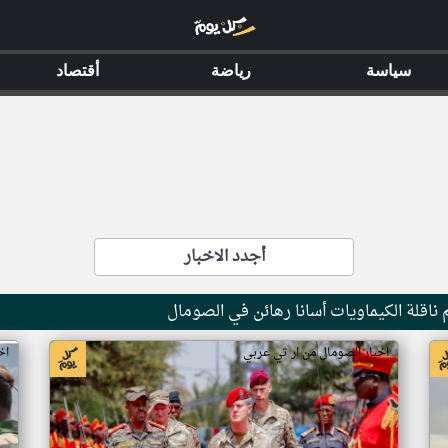
سياسة
رياضة
أقتصاد
أجدد الاخبار
ناقلة الكيماويات أسانا رهائن في الصومال
اخبار الصومال من ار تي عربي
اخ