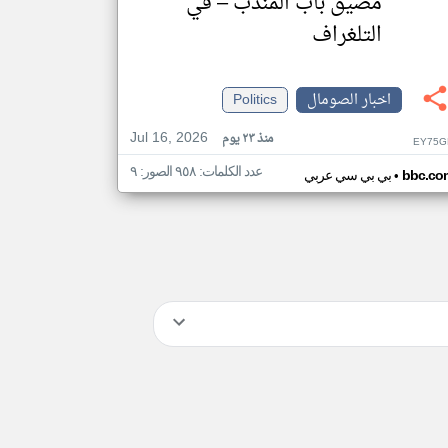
مضيق باب المندب – في
التلغراف
اخبار الصومال
Politics
Jul 16, 2026
منذ ٢٣ يوم
EY75G
عدد الكلمات: ٩٥٨ الصور: ٩
•
bbc.co
بي بي سي عربي