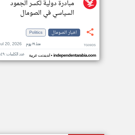
مبادرة دولية لكسر الجمود
السياسي في الصومال
اخبار الصومال
Politics
Jul 20, 2026
منذ ١٩ يوم
TG09DS
عدد الكلمات: ٩٤٩
•
independentarabia.com
اندبندنت عربية