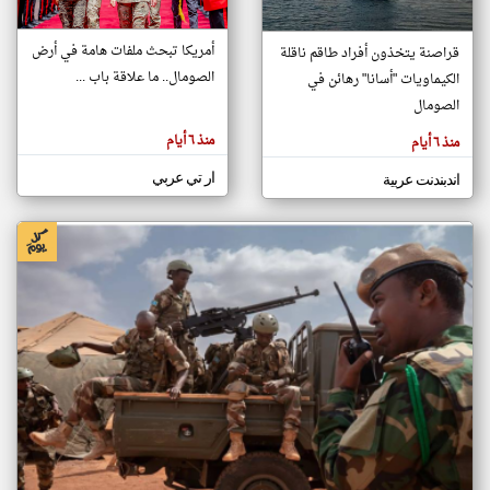
أمريكا تبحث ملفات هامة في أرض
قراصنة يتخذون أفراد طاقم ناقلة
klyoum.com
الصومال.. ما علاقة باب ...
الكيماويات "أسانا" رهائن في
تغيير الدولة
تعبر
الصومال
مصادر الأخبار من الصومال
المقالات
الموجوده
اخبار الصومال على مدار الساعة
هنا عن
منذ ٦ أيام
منذ ٦ أيام
وجهة
نظر
أهم اخبار الصومال العاجلة والمباشرة
كاتبيها.
ار تي عربي
اندبندنت عربية