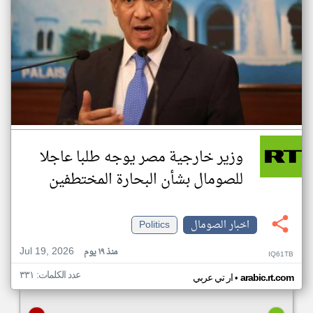
وزير خارجية مصر يوجه طلبا عاجلا
للصومال بشأن البحارة المختطفين
اخبار الصومال
Politics
Jul 19, 2026
منذ ١٩ يوم
IQ61TB
عدد الكلمات: ٣٣١
•
arabic.rt.com
ار تي عربي