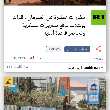
تطورات خطيرة في الصومال.. قوات
بونتلاند تدفع بتعزيزات عسكرية
وتحاصر قاعدة أمنية
اخبار الصومال
Politics
Jul 28, 2026
منذ ١٠ أيام
RZ60PA
عدد الكلمات: ٢١٧
•
arabic.rt.com
ار تي عربي