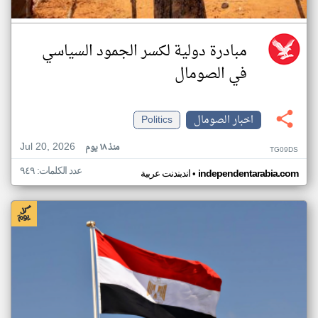
مبادرة دولية لكسر الجمود السياسي
في الصومال
اخبار الصومال
Politics
Jul 20, 2026
منذ ١٨ يوم
TG09DS
عدد الكلمات: ٩٤٩
•
independentarabia.com
اندبندنت عربية