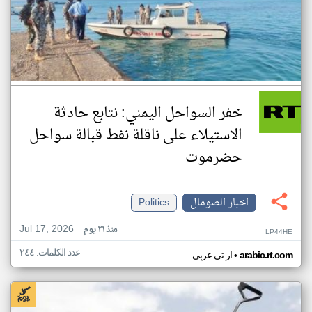
خفر السواحل اليمني: نتابع حادثة
الاستيلاء على ناقلة نفط قبالة سواحل
حضرموت
اخبار الصومال
Politics
Jul 17, 2026
منذ ٢١ يوم
LP44HE
عدد الكلمات: ٢٤٤
•
arabic.rt.com
ار تي عربي