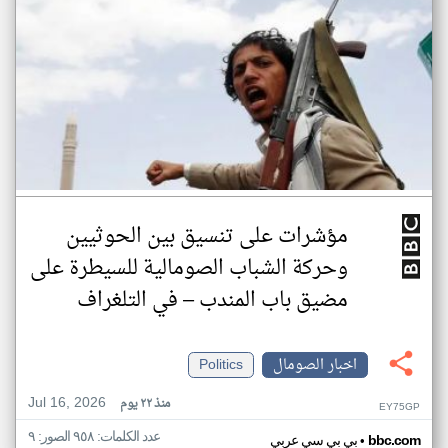
مؤشرات على تنسيق بين الحوثيين
وحركة الشباب الصومالية للسيطرة على
مضيق باب المندب – في التلغراف
اخبار الصومال
Politics
Jul 16, 2026
منذ ٢٢ يوم
EY75GP
عدد الكلمات: ٩٥٨ الصور: ٩
•
bbc.com
بي بي سي عربي