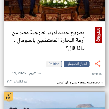
تصريح جديد لوزير خارجية مصر عن
أزمة البحارة المختطفين بالصومال..
ماذا قال؟
اخبار الصومال
Politics
Jul 19, 2026
منذ ١٩ يوم
NR49KM
عدد الكلمات: ٢٢٣
•
arabic.cnn.com
سي ان ان عربي