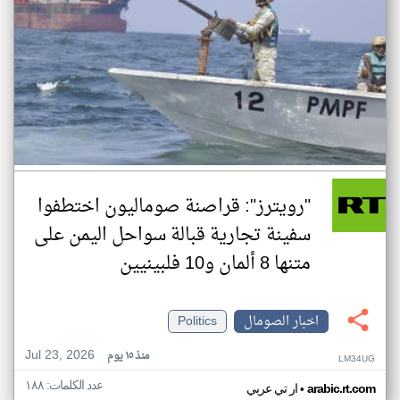
"رويترز": قراصنة صوماليون اختطفوا
سفينة تجارية قبالة سواحل اليمن على
متنها 8 ألمان و10 فلبينيين
اخبار الصومال
Politics
Jul 23, 2026
منذ ١٥ يوم
LM34UG
عدد الكلمات: ١٨٨
•
arabic.rt.com
ار تي عربي