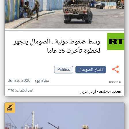
وسط ضغوط دولية.. الصومال يتجهز
لخطوة تأخرت 35 عاما
اخبار الصومال
Politics
Jul 25, 2026
منذ ١٣ يوم
BG04YE
عدد الكلمات: ٣٦٥
•
arabic.rt.com
ار تي عربي