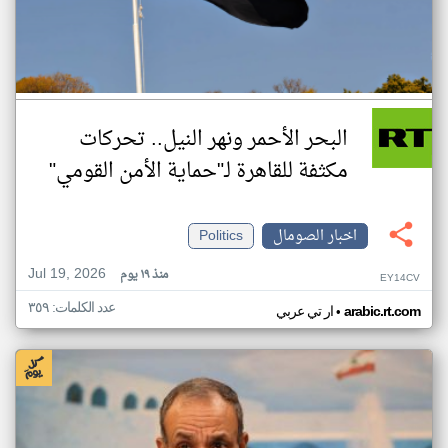
البحر الأحمر ونهر النيل.. تحركات
مكثفة للقاهرة لـ"حماية الأمن القومي"
اخبار الصومال
Politics
Jul 19, 2026
منذ ١٩ يوم
EY14CV
عدد الكلمات: ٣٥٩
•
arabic.rt.com
ار تي عربي