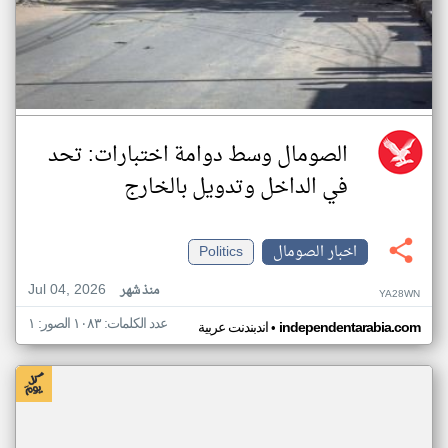
الصومال وسط دوامة اختبارات: تحد
في الداخل وتدويل بالخارج
اخبار الصومال
Politics
Jul 04, 2026
منذ شهر
YA28WN
عدد الكلمات: ١٠٨٣ الصور: ١
•
independentarabia.com
اندبندنت عربية