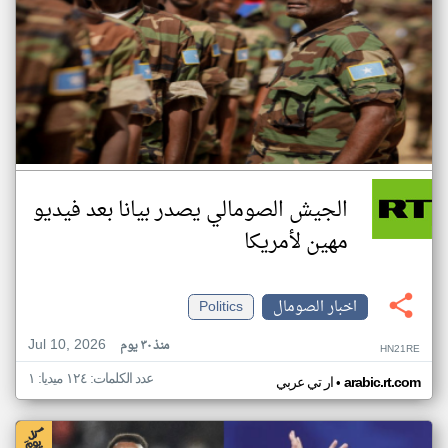
الجيش الصومالي يصدر بيانا بعد فيديو
مهين لأمريكا
اخبار الصومال
Politics
Jul 10, 2026
منذ ٣٠ يوم
HN21RE
عدد الكلمات: ١٢٤ ميديا: ١
•
arabic.rt.com
ار تي عربي