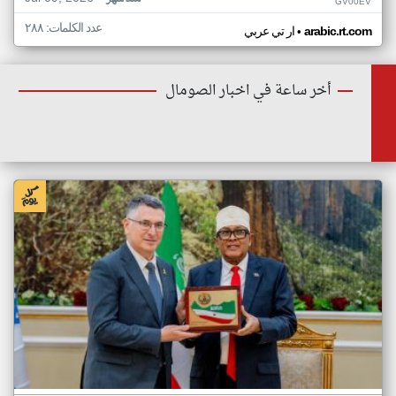
GV00EV
عدد الكلمات: ٢٨٨
•
arabic.rt.com
ار تي عربي
أخر ساعة في اخبار الصومال