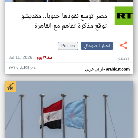
مصر توسع نفوذها جنوبا.. مقديشو
توقع مذكرة تفاهم مع القاهرة
اخبار الصومال
Politics
Jul 11, 2026
منذ ٢٩ يوم
CJ11YT
عدد الكلمات: ٢٧٦
•
arabic.rt.com
ار تي عربي