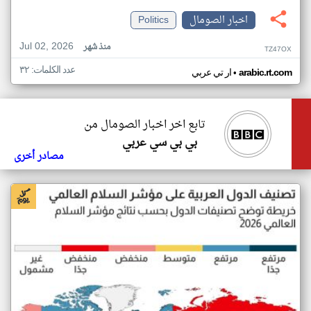
اخبار الصومال
Politics
Jul 02, 2026
منذ شهر
TZ47OX
عدد الكلمات: ٣٢
•
arabic.rt.com
ار تي عربي
تابع اخر اخبار الصومال من
بي بي سي عربي
مصادر أخرى