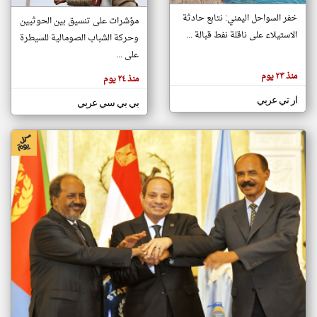
خفر السواحل اليمني: نتابع حادثة
مؤشرات على تنسيق بين الحوثيين
الاستيلاء على ناقلة نفط قبالة ...
وحركة الشباب الصومالية للسيطرة
klyoum.com
تغيير الدولة
على ...
تعبر
مصادر الأخبار من الصومال
المقالات
منذ ٢٣ يوم
منذ ٢٤ يوم
الموجوده
اخبار الصومال على مدار الساعة
هنا عن
وجهة
ار تي عربي
بي بي سي عربي
نظر
أهم اخبار الصومال العاجلة والمباشرة
كاتبيها.