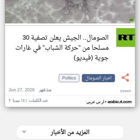
الصومال.. الجيش يعلن تصفية 30
مسلحا من "حركة الشباب" في غارات
جوية (فيديو)
اخبار الصومال
Politics
Jun 27, 2026
منذ شهر
GS84IF
عدد الكلمات: ١٤١ ميديا: ٢
•
arabic.rt.com
ار تي عربي
المزيد من الأخبار