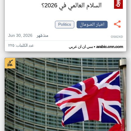
السلام العالمي في 2026؟
اخبار الصومال
Politics
Jun 30, 2026
منذ شهر
OS82XD
عدد الكلمات: ٢٢٥
•
arabic.cnn.com
سي ان ان عربي