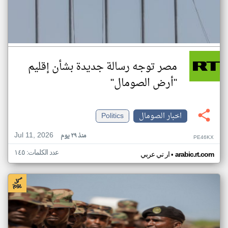
مصر توجه رسالة جديدة بشأن إقليم
"أرض الصومال"
اخبار الصومال
Politics
Jul 11, 2026
منذ ٢٩ يوم
PE46KX
عدد الكلمات: ١٤٥
•
arabic.rt.com
ار تي عربي