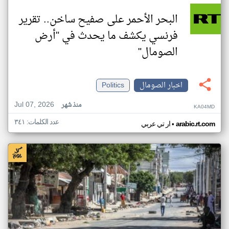
البحر الأحمر على صفيح ساخن.. تقرير
فرنسي يكشف ما يحدث في "أرض
الصومال"
اخبار الصومال
Politics
Jul 07, 2026
منذ شهر
KA04MD
عدد الكلمات: ٣٤١
•
arabic.rt.com
ار تي عربي