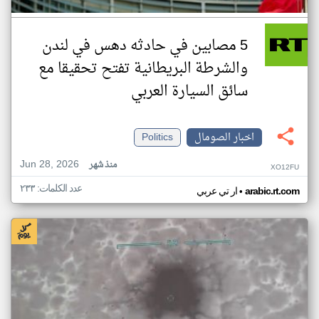
5 مصابين في حادثه دهس في لندن
والشرطة البريطانية تفتح تحقيقا مع
سائق السيارة العربي
اخبار الصومال
Politics
Jun 28, 2026
منذ شهر
XO12FU
عدد الكلمات: ٢٣٣
•
arabic.rt.com
ار تي عربي